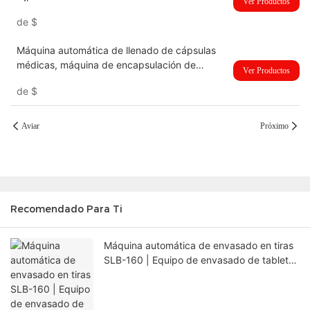
Ver Productos
de
$
Máquina automática de llenado de cápsulas
médicas, máquina de encapsulación de
Ver Productos
llenado de cápsulas de gelatina dura de
de
$
gránulos de polvo completamente automática
Njp-3800D
Aviar
Próximo
Recomendado Para Ti
Máquina automática de envasado en tiras
SLB-160 | Equipo de envasado de tabletas
Alu-Alu GMP con PLC Siemens