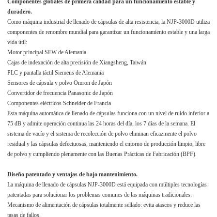
Componentes globales de primera calidad para un funcionamiento estable y
duradero.
Como máquina industrial de llenado de cápsulas de alta resistencia, la NJP-3000D utiliza
componentes de renombre mundial para garantizar un funcionamiento estable y una larga
vida útil:
Motor principal SEW de Alemania
Cajas de indexación de alta precisión de Xiangsheng, Taiwán
PLC y pantalla táctil Siemens de Alemania
Sensores de cápsula y polvo Omron de Japón
Convertidor de frecuencia Panasonic de Japón
Componentes eléctricos Schneider de Francia
Esta máquina automática de llenado de cápsulas funciona con un nivel de ruido inferior a
75 dB y admite operación continua las 24 horas del día, los 7 días de la semana. El
sistema de vacío y el sistema de recolección de polvo eliminan eficazmente el polvo
residual y las cápsulas defectuosas, manteniendo el entorno de producción limpio, libre
de polvo y cumpliendo plenamente con las Buenas Prácticas de Fabricación (BPF).
Diseño patentado y ventajas de bajo mantenimiento.
La máquina de llenado de cápsulas NJP-3000D está equipada con múltiples tecnologías
patentadas para solucionar los problemas comunes de las máquinas tradicionales:
Mecanismo de alimentación de cápsulas totalmente sellado: evita atascos y reduce las
tasas de fallos.