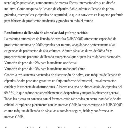
tecnologías patentadas, componentes de marcas líderes internacionales y un diseño
intuitivo. Como máquina de llenado de cápsulas fiable, admite el llenado de polvo,
gránulos, micropellets y cápsulas de seguridad, lo que la convierte en la opción preferida
para fábricas de producción medianas y grandes en todo el mundo.
Rendimiento de llenado de alta velocidad y ultraprecisión
La máquina automática de llenado de cápsulas NJP-3000D ofrece una capacidad de
producción máxima de 2960 cápsulas por minuto, adaptándose perfectamente a las
exigencias de producción de alto volumen. Admite cápsulas duras de 00# a 5# y
proporciona una precisión de llenado excepcional que supera los estándares nacionales.
Variación de peso de ±2% para la medicina occidental
Variación de peso de ±3% para la medicina tradicional china.
Gracias a tres sistemas patentados de distribución de polvo, esta máquina de llenado de
cápsulas de alta precisión garantiza un flujo uniforme del material, una alimentación
estable y la ausencia de obstrucciones. Alcanza una tasa de alimentación de cápsulas del
99,8 %, lo que reduce considerablemente el desperdicio y mejora la eficiencia general.
Todas las piezas en contacto con el fármaco están fabricadas en acero inoxidable de alta
calidad, cumpliendo plenamente con las normas GMP, lo que convierte a la NJP-3000D
en una máquina de llenado de cápsulas automática segura, fiable y conforme a las
normas GMP.