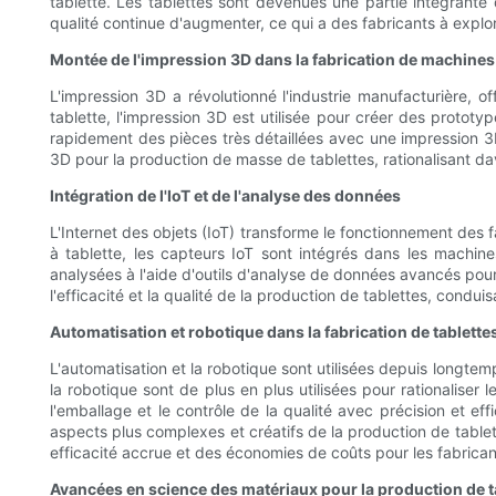
tablette. Les tablettes sont devenues une partie intégrante
qualité continue d'augmenter, ce qui a des fabricants à exp
Montée de l'impression 3D dans la fabrication de machines
L'impression 3D a révolutionné l'industrie manufacturière,
tablette, l'impression 3D est utilisée pour créer des protot
rapidement des pièces très détaillées avec une impression 3D 
3D pour la production de masse de tablettes, rationalisant da
Intégration de l'IoT et de l'analyse des données
L'Internet des objets (IoT) transforme le fonctionnement des 
à tablette, les capteurs IoT sont intégrés dans les machin
analysées à l'aide d'outils d'analyse de données avancés pour i
l'efficacité et la qualité de la production de tablettes, condui
Automatisation et robotique dans la fabrication de tablette
L'automatisation et la robotique sont utilisées depuis longtem
la robotique sont de plus en plus utilisées pour rationaliser
l'emballage et le contrôle de la qualité avec précision et eff
aspects plus complexes et créatifs de la production de tablett
efficacité accrue et des économies de coûts pour les fabrican
Avancées en science des matériaux pour la production de t