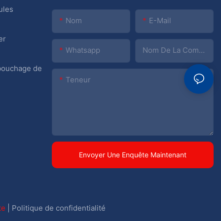
ules
Nom
E-Mail
er
Whatsapp
Nom De La Compagnie
 bouchage de
Teneur
Envoyer Une Enquête Maintenant
ite
|
Politique de confidentialité