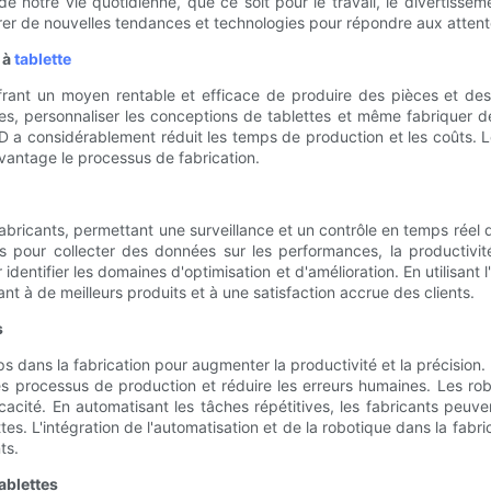
 de notre vie quotidienne, que ce soit pour le travail, le divertis
lorer de nouvelles tendances et technologies pour répondre aux atte
 à
tablette
 offrant un moyen rentable et efficace de produire des pièces et 
ypes, personnaliser les conceptions de tablettes et même fabriquer 
a considérablement réduit les temps de production et les coûts. Les
vantage le processus de fabrication.
fabricants, permettant une surveillance et un contrôle en temps rée
es pour collecter des données sur les performances, la productiv
dentifier les domaines d'optimisation et d'amélioration. En utilisant 
sant à de meilleurs produits et à une satisfaction accrue des clients.
s
ps dans la fabrication pour augmenter la productivité et la précision. 
 les processus de production et réduire les erreurs humaines. Les ro
icacité. En automatisant les tâches répétitives, les fabricants peuv
es. L'intégration de l'automatisation et de la robotique dans la fabric
ts.
ablettes