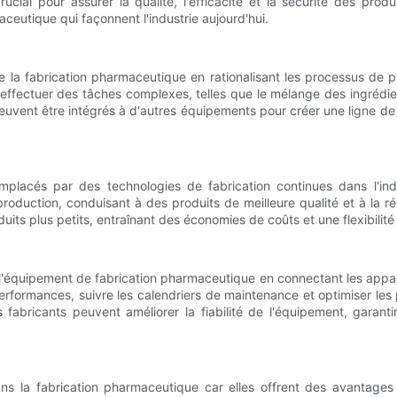
cial pour assurer la qualité, l'efficacité et la sécurité des prod
eutique qui façonnent l'industrie aujourd'hui.
 de la fabrication pharmaceutique en rationalisant les processus de
effectuer des tâches complexes, telles que le mélange des ingrédie
peuvent être intégrés à d'autres équipements pour créer une ligne d
remplacés par des technologies de fabrication continues dans l'in
production, conduisant à des produits de meilleure qualité et à la
ts plus petits, entraînant des économies de coûts et une flexibilité 
 l'équipement de fabrication pharmaceutique en connectant les appar
erformances, suivre les calendriers de maintenance et optimiser les 
les fabricants peuvent améliorer la fiabilité de l'équipement, garan
 la fabrication pharmaceutique car elles offrent des avantages t