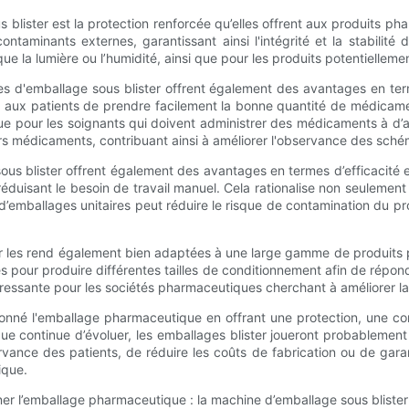
lister est la protection renforcée qu’elles offrent aux produits ph
taminants externes, garantissant ainsi l'intégrité et la stabilité
la lumière ou l’humidité, ainsi que pour les produits potentiellemen
es d'emballage sous blister offrent également des avantages en t
t aux patients de prendre facilement la bonne quantité de médicam
que pour les soignants qui doivent administrer des médicaments à d’
leurs médicaments, contribuant ainsi à améliorer l'observance des sch
sous blister offrent également des avantages en termes d’efficacit
duisant le besoin de travail manuel. Cela rationalise non seulement
n d’emballages unitaires peut réduire le risque de contamination du pr
 les rend également bien adaptées à une large gamme de produits pha
 pour produire différentes tailles de conditionnement afin de répon
téressante pour les sociétés pharmaceutiques cherchant à améliorer la 
ionné l'emballage pharmaceutique en offrant une protection, une co
e continue d’évoluer, les emballages blister joueront probablement 
servance des patients, de réduire les coûts de fabrication ou de gar
ique.