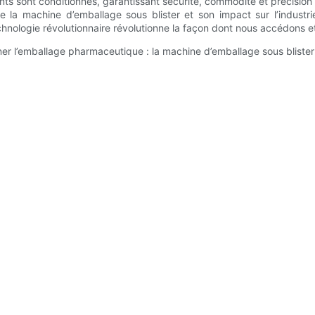
s sont conditionnés, garantissant sécurité, commodité et précision t
de la machine d’emballage sous blister et son impact sur l’indust
nologie révolutionnaire révolutionne la façon dont nous accédons et