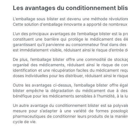
Les avantages du conditionnement blis
L'emballage sous blister est devenu une méthode révolutionn
Cette solution d'emballage innovante a apporté de nombreux a
L’un des principaux avantages de l’emballage blister est la p
constituent une barrière qui protège le médicament des éléme
garantissant qu’il parvienne au consommateur final dans des c
est immédiatement visible, réduisant ainsi le risque d’entrée d
De plus, l’emballage blister offre une commodité de stocka
organisé des médicaments, réduisant ainsi le risque de con
identification et une récupération faciles du médicament requi
doses individuelles pour les distribuer, réduisant ainsi le risq
Outre les avantages ci-dessus, l’emballage blister offre ég
blister empêche la dégradation du médicament due à des fa
bénéfique pour les médicaments sensibles à l’humidité, à la lum
Un autre avantage du conditionnement blister est sa polyval
mesure pour s'adapter à une variété de formes posologiq
pharmaceutiques de conditionner leurs produits de la manière
cycle de vie.