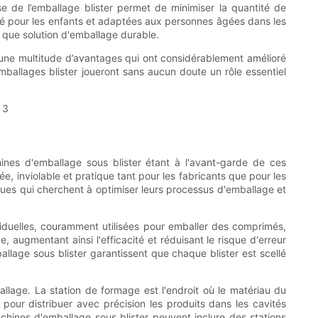
e de l’emballage blister permet de minimiser la quantité de
urité pour les enfants et adaptées aux personnes âgées dans les
t que solution d'emballage durable.
 une multitude d’avantages qui ont considérablement amélioré
mballages blister joueront sans aucun doute un rôle essentiel
hines d'emballage sous blister étant à l'avant-garde de ces
e, inviolable et pratique tant pour les fabricants que pour les
ues qui cherchent à optimiser leurs processus d'emballage et
ividuelles, couramment utilisées pour emballer des comprimés,
augmentant ainsi l'efficacité et réduisant le risque d'erreur
llage sous blister garantissent que chaque blister est scellé
allage. La station de formage est l'endroit où le matériau du
 pour distribuer avec précision les produits dans les cavités
machines d'emballage sous blister peuvent inclure des stations