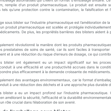
mballage automatisés qui créent un format d'emballage unitaire. Ce
, remplie d'un produit pharmaceutique. Le produit est ensuite sc
els qu'une protection contre la contamination, la falsification et 
e sous blister sur l’industrie pharmaceutique est l’amélioration de la
n produit pharmaceutique est scellée et protégée individuellement. 
s médicaments. De plus, les propriétés barrières des blisters aident à
alement révolutionné la manière dont les produits pharmaceutiques 
s prestataires de soins de santé, car ils sont faciles à transporter
nt et à une réduction du risque d’erreurs de dosage, ce qui contribue
blister ont également eu un impact significatif sur les process
onduit à une efficacité et une productivité accrues dans le condi
épondre plus efficacement à la demande croissante de médicaments.
 également des avantages environnementaux, car le format d'emballag
 conduit à une réduction des déchets et à une approche plus durable
s blister a eu un impact profond sur l’industrie pharmaceutique.
n améliorant la sécurité, l'efficacité et la durabilité environnemental
 rôle crucial dans l’élaboration de son avenir.