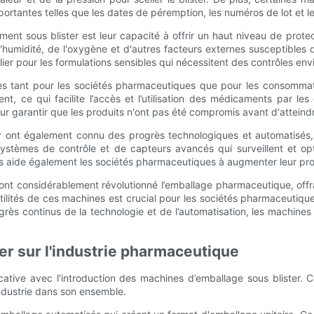
ortantes telles que les dates de péremption, les numéros de lot et le
nt sous blister est leur capacité à offrir un haut niveau de protec
'humidité, de l'oxygène et d'autres facteurs externes susceptibles d'af
ulier pour les formulations sensibles qui nécessitent des contrôles en
ques tant pour les sociétés pharmaceutiques que pour les consomma
nent, ce qui facilite l’accès et l’utilisation des médicaments par l
 garantir que les produits n'ont pas été compromis avant d'atteindre l
r ont également connu des progrès technologiques et automatisés, a
stèmes de contrôle et de capteurs avancés qui surveillent et op
ais aide également les sociétés pharmaceutiques à augmenter leur pro
nt considérablement révolutionné l’emballage pharmaceutique, offran
lités de ces machines est crucial pour les sociétés pharmaceutique
ès continus de la technologie et de l’automatisation, les machines 
er sur l'industrie pharmaceutique
icative avec l’introduction des machines d’emballage sous blister. 
ndustrie dans son ensemble.