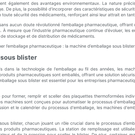
ffrent également des avantages environnementaux. La nature précis
lage. De plus, la possibilité d'incorporer des caractéristiques de séc
 toute sécurité des médicaments, renforçant ainsi leur attrait en tan
 sans aucun doute révolutionné l’emballage pharmaceutique, offrant
s. À mesure que l’industrie pharmaceutique continue d’évoluer, les e
 de stockage et de distribution de médicaments.
sous blister
fs dans la technologie de l'emballage au fil des années, les mac
roduits pharmaceutiques sont emballés, offrant une solution sécurisé
allage sous blister est essentiel pour les entreprises pharmaceutiq
sé pour former, remplir et sceller des plaquettes thermoformées ind
s machines sont conçues pour automatiser le processus d'emballage, 
ssion et le calendrier du processus d'emballage, les machines d'emba
sous blister, chacun jouant un rôle crucial dans le processus d’emb
es produits pharmaceutiques. La station de remplissage est utilisée
leur et de la pression pour sceller le blister. De plus, certaines 