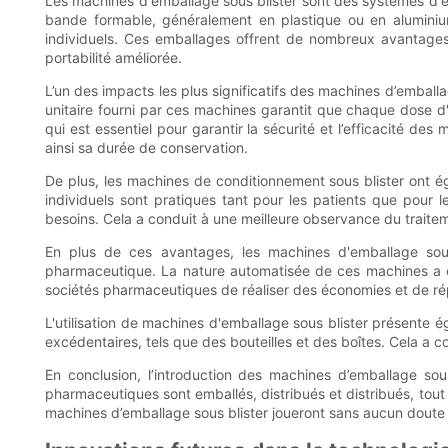
Les machines d'emballage sous blister sont des systèmes d'e
bande formable, généralement en plastique ou en aluminium
individuels. Ces emballages offrent de nombreux avantages t
portabilité améliorée.
L’un des impacts les plus significatifs des machines d’emballag
unitaire fourni par ces machines garantit que chaque dose d'u
qui est essentiel pour garantir la sécurité et l’efficacité de
ainsi sa durée de conservation.
De plus, les machines de conditionnement sous blister ont ég
individuels sont pratiques tant pour les patients que pour le
besoins. Cela a conduit à une meilleure observance du traiteme
En plus de ces avantages, les machines d'emballage sous 
pharmaceutique. La nature automatisée de ces machines a c
sociétés pharmaceutiques de réaliser des économies et de r
L'utilisation de machines d'emballage sous blister présente
excédentaires, tels que des bouteilles et des boîtes. Cela a
En conclusion, l’introduction des machines d’emballage sou
pharmaceutiques sont emballés, distribués et distribués, tout e
machines d’emballage sous blister joueront sans aucun doute un