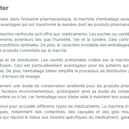
ter
aire dans l'industrie pharmaceutique, la machine d'emballage sous b
vantages qui ont transformé la manière dont les produits pharmaceu
rotection renforcée qu’il offre aux médicaments. Les poches ou cavité
nts extérieurs tels que l'humidité, l'air et la lumière. Cela contri
onditions optimales. De plus, le caractère inviolable des emballages 
e produits contrefaits sur le marché.
ge et de distribution. Les cavités préformées créées par la machin
fusion. Ceci est particulièrement avantageux pour les patients q
s. De plus, l'emballage blister simplifie le processus de distributio
ue d'erreurs de dosage.
alement une durée de conservation améliorée pour les produits phar
cteurs environnementaux, prolongeant ainsi sa durée de conserva
ière ou à l’air, car l’emballage sous blister aide à maintenir leur pui
ence pour accueillir différents types de médicaments. La machine d'
ues, notamment des comprimés, des capsules et des gels mous r
 qui répond le mieux aux besoins spécifiques du médicament, garantis