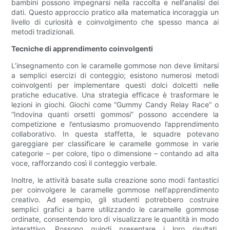
bambini possono impegnarsi nella raccolta e nell'analisi dei
dati. Questo approccio pratico alla matematica incoraggia un
livello di curiosità e coinvolgimento che spesso manca ai
metodi tradizionali.
Tecniche di apprendimento coinvolgenti
L’insegnamento con le caramelle gommose non deve limitarsi
a semplici esercizi di conteggio; esistono numerosi metodi
coinvolgenti per implementare questi dolci dolcetti nelle
pratiche educative. Una strategia efficace è trasformare le
lezioni in giochi. Giochi come “Gummy Candy Relay Race” o
“Indovina quanti orsetti gommosi” possono accendere la
competizione e l’entusiasmo promuovendo l’apprendimento
collaborativo. In questa staffetta, le squadre potevano
gareggiare per classificare le caramelle gommose in varie
categorie – per colore, tipo o dimensione – contando ad alta
voce, rafforzando così il conteggio verbale.
Inoltre, le attività basate sulla creazione sono modi fantastici
per coinvolgere le caramelle gommose nell'apprendimento
creativo. Ad esempio, gli studenti potrebbero costruire
semplici grafici a barre utilizzando le caramelle gommose
ordinate, consentendo loro di visualizzare le quantità in modo
interattivo. Possono quindi presentare i loro risultati,