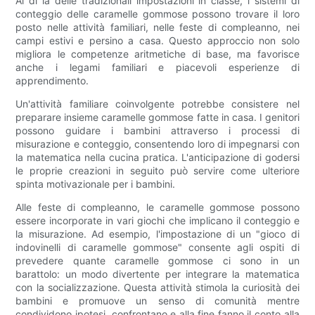
Al di là delle tradizionali impostazioni in classe, i sistemi di
conteggio delle caramelle gommose possono trovare il loro
posto nelle attività familiari, nelle feste di compleanno, nei
campi estivi e persino a casa. Questo approccio non solo
migliora le competenze aritmetiche di base, ma favorisce
anche i legami familiari e piacevoli esperienze di
apprendimento.
Un'attività familiare coinvolgente potrebbe consistere nel
preparare insieme caramelle gommose fatte in casa. I genitori
possono guidare i bambini attraverso i processi di
misurazione e conteggio, consentendo loro di impegnarsi con
la matematica nella cucina pratica. L'anticipazione di godersi
le proprie creazioni in seguito può servire come ulteriore
spinta motivazionale per i bambini.
Alle feste di compleanno, le caramelle gommose possono
essere incorporate in vari giochi che implicano il conteggio e
la misurazione. Ad esempio, l'impostazione di un "gioco di
indovinelli di caramelle gommose" consente agli ospiti di
prevedere quante caramelle gommose ci sono in un
barattolo: un modo divertente per integrare la matematica
con la socializzazione. Questa attività stimola la curiosità dei
bambini e promuove un senso di comunità mentre
condividono ipotesi, confrontano e alla fine fanno il conto alla