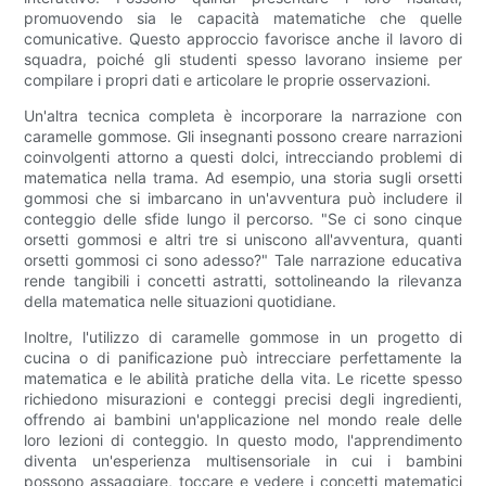
promuovendo sia le capacità matematiche che quelle
comunicative. Questo approccio favorisce anche il lavoro di
squadra, poiché gli studenti spesso lavorano insieme per
compilare i propri dati e articolare le proprie osservazioni.
Un'altra tecnica completa è incorporare la narrazione con
caramelle gommose. Gli insegnanti possono creare narrazioni
coinvolgenti attorno a questi dolci, intrecciando problemi di
matematica nella trama. Ad esempio, una storia sugli orsetti
gommosi che si imbarcano in un'avventura può includere il
conteggio delle sfide lungo il percorso. "Se ci sono cinque
orsetti gommosi e altri tre si uniscono all'avventura, quanti
orsetti gommosi ci sono adesso?" Tale narrazione educativa
rende tangibili i concetti astratti, sottolineando la rilevanza
della matematica nelle situazioni quotidiane.
Inoltre, l'utilizzo di caramelle gommose in un progetto di
cucina o di panificazione può intrecciare perfettamente la
matematica e le abilità pratiche della vita. Le ricette spesso
richiedono misurazioni e conteggi precisi degli ingredienti,
offrendo ai bambini un'applicazione nel mondo reale delle
loro lezioni di conteggio. In questo modo, l'apprendimento
diventa un'esperienza multisensoriale in cui i bambini
possono assaggiare, toccare e vedere i concetti matematici