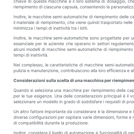
chiave di queste macchine è il loro sistema di dosaggio, che
riempimento di ciascuna capsula, consentendo la personalizzaz
Inoltre, le macchine semi-automatiche di riempimento delle ca
il materiale di riempimento, che viene quindi trasportato nell
minimizza i tempi di inattività tra i lotti.
Inoltre, le macchine semi-automatiche sono progettate per un
essenziale per le aziende che operano in settori regolamentati
alcuni modelli di macchine semi-automatiche di riempimento de
tempi di inattività.
Nel complesso, le caratteristiche di macchine semi-automatiche
pulizia e manutenzione, contribuiscono alla loro efficienza e af
Considerazioni sulla scelta di una macchina per riempimen
Quando si seleziona una macchina per riempimento della capsul
per le tue esigenze. Una delle considerazioni principali è il
selezionare un modello in grado di soddisfare i requisiti di pr
Un altro fattore importante da considerare è la dimensione e i
diverse configurazioni per ospitare varie dimensioni, forme e 
di compatibilità durante la produzione.
Inoltre, considera il livello di automazione e funzionalità di