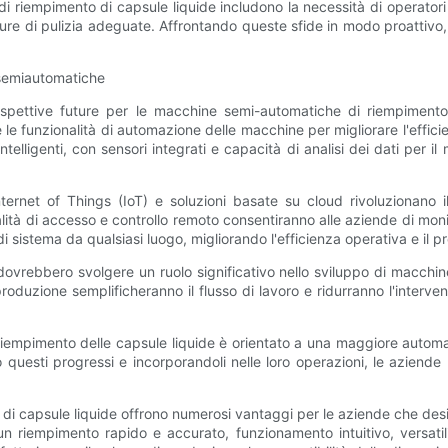
di riempimento di capsule liquide includono la necessità di operatori qua
 di pulizia adeguate. Affrontando queste sfide in modo proattivo, 
 semiautomatiche
pettive future per le macchine semi-automatiche di riempimento d
 le funzionalità di automazione delle macchine per migliorare l'effici
telligenti, con sensori integrati e capacità di analisi dei dati per il
 Internet of Things (IoT) e soluzioni basate su cloud rivoluziona
tà di accesso e controllo remoto consentiranno alle aziende di monit
 sistema da qualsiasi luogo, migliorando l'efficienza operativa e il p
iale dovrebbero svolgere un ruolo significativo nello sviluppo di macc
i produzione semplificheranno il flusso di lavoro e ridurranno l'inte
riempimento delle capsule liquide è orientato a una maggiore automazi
questi progressi e incorporandoli nelle loro operazioni, le aziende 
 capsule liquide offrono numerosi vantaggi per le aziende che deside
riempimento rapido e accurato, funzionamento intuitivo, versatilit