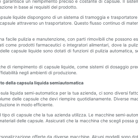
 garantisce un riempimento preciso e costante di capsule. Il siste
ione in base ai requisiti del prodotto.
psule liquide dispongono di un sistema di tramoggia e trasportatore
e capsule attraverso un trasportatore. Questo flusso continuo di mate
a facile pulizia e manutenzione, con parti rimovibili che possono 
 come prodotti farmaceutici o integratori alimentari, dove la pulizia
lle capsule liquide sono dotati di funzioni di pulizia automatica, se
 di riempimento di capsule liquide, come sistemi di dosaggio precisi
fidabilità negli ambienti di produzione.
to della capsula liquida semiautomatica
a liquida semi-automatica per la tua azienda, ci sono diversi fattori
 volume delle capsule che devi riempire quotidianamente. Diverse mac
oduzione in modo efficiente.
l tipo di capsule che la tua azienda utilizza. Le macchine semi-autom
materiali delle capsule. Assicurati che la macchina che scegli possa ge
 personalizzazione offerte da diverse macchine. Alcuni modelli sono d