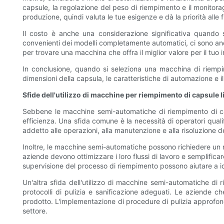
capsule, la regolazione del peso di riempimento e il monitorag
produzione, quindi valuta le tue esigenze e dà la priorità alle fu
Il costo è anche una considerazione significativa quando
convenienti dei modelli completamente automatici, ci sono anco
per trovare una macchina che offra il miglior valore per il tuo 
In conclusione, quando si seleziona una macchina di riempim
dimensioni della capsula, le caratteristiche di automazione e i
Sfide dell'utilizzo di macchine per riempimento di capsule
Sebbene le macchine semi-automatiche di riempimento di ca
efficienza. Una sfida comune è la necessità di operatori qua
addetto alle operazioni, alla manutenzione e alla risoluzione de
Inoltre, le macchine semi-automatiche possono richiedere un m
aziende devono ottimizzare i loro flussi di lavoro e semplifica
supervisione del processo di riempimento possono aiutare a id
Un'altra sfida dell'utilizzo di macchine semi-automatiche di
protocolli di pulizia e sanificazione adeguati. Le aziende c
prodotto. L'implementazione di procedure di pulizia approfond
settore.