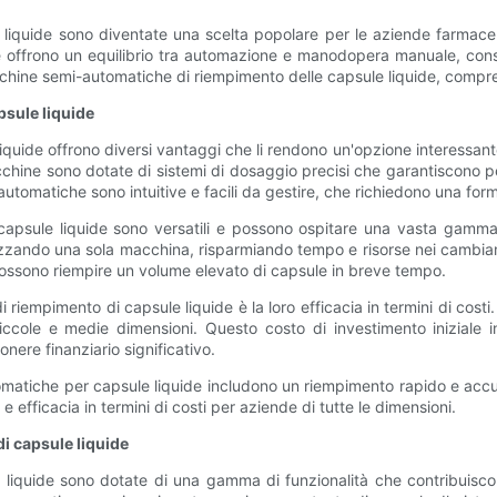
iquide sono diventate una scelta popolare per le aziende farmaceu
ne offrono un equilibrio tra automazione e manodopera manuale, cons
acchine semi-automatiche di riempimento delle capsule liquide, comprese
psule liquide
uide offrono diversi vantaggi che li rendono un'opzione interessante 
ine sono dotate di sistemi di dosaggio precisi che garantiscono pesi 
utomatiche sono intuitive e facili da gestire, che richiedono una for
capsule liquide sono versatili e possono ospitare una vasta gamma
tilizzando una sola macchina, risparmiando tempo e risorse nei cambi
ossono riempire un volume elevato di capsule in breve tempo.
riempimento di capsule liquide è la loro efficacia in termini di cost
piccole e medie dimensioni. Questo costo di investimento iniziale 
nere finanziario significativo.
matiche per capsule liquide includono un riempimento rapido e accura
 efficacia in termini di costi per aziende di tutte le dimensioni.
i capsule liquide
quide sono dotate di una gamma di funzionalità che contribuiscono 