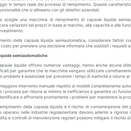
gio in tempo reale dei processi di riempimento. Queste caratteristiche 
nzionalità che si allineano con gli obiettivi aziendali.
 si sceglie una macchina di riempimento di capsule liquide sem
ra variazioni nei prezzi in base al marchio, alla capacità e alle funzi
investimento.
ento della capsula liquida semiautomatica, considerare fattori come
l costo per prendere una decisione informata che soddisfi i requisiti a
 liquide semiautomatiche
psule liquide offrono numerosi vantaggi, hanno anche alcune sfide
lificati per garantire che le macchine vengano utilizzate correttame
i problemi è essenziale per prevenire i tempi di inattività e ridurre al
aggiore intervento manuale rispetto ai modelli completamente automati
re i processi per ridurre al minimo le inefficienze e garantire un funz
entificare e affrontare prontamente i problemi per mantenere la prod
 riempimento della capsula liquida è il rischio di contaminazione de
he operano nelle industrie regolamentate devono aderire a rigorosi s
ita e controlli di manutenzione regolari possono mitigare il rischio 