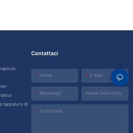
Contattaci
 capsule
Nome
E-Mail
ster
WhatsApp
Nome Della Ditta
matico
a tappatura di
Soddisfare