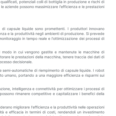
lificati, potenziali colli di bottiglia in produzione e rischi di
le aziende possono massimizzare l'efficienza e le prestazioni
i capsule liquide sono promettenti. I produttori innovano
enza e la produttività negli ambienti di produzione. Si prevede
 monitoraggio in tempo reale e l'ottimizzazione dei processi di
no il modo in cui vengono gestite e mantenute le macchine di
orare le prestazioni della macchina, tenere traccia dei dati di
rocesso decisionale.
hine semi-automatiche di riempimento di capsule liquide. I robot
rvento umano, portando a una maggiore efficienza e risparmi sui
one, intelligenza e connettività per ottimizzare i processi di
possono rimanere competitive e capitalizzare i benefici della
rano migliorare l'efficienza e la produttività nelle operazioni
à e efficacia in termini di costi, rendendoli un investimento