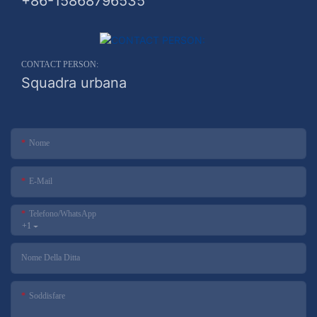
+86-15868796535
CONTACT PERSON:
Squadra urbana
Nome
E-Mail
Telefono/WhatsApp
+1
Nome Della Ditta
Soddisfare