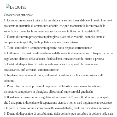
Caratteristica principale
1. La copertura esterna è tutta in forma chiusa in acciaio inossidabile e il tavolo interno è
realizzato in materiale di acciaio inossidabile, che può mantenere la lucentezza della
superficie e prevenire la contaminazione incrociata, in linea con i requisiti GMP.
2. Dotato di finestra prospettica in plexiglass, stato tablet visibile, pannello laterale
completamente apribile, facile pulizia e manutenzione interna.
3. Tutti i controller e i componenti operativi sono disposti correttamente.
4. Utilizzare il dispositivo di regolazione della velocità di conversione di frequenza per la
regolazione elettrica della velocità, facilità d'uso, rotazione stabile, sicura e precisa.
5. Dotato di dispositivo di protezione da sovraccarico, quando la pressione è
sovraccarica, può arrestarsi automaticamente.
6. Implementare la meccatronica, utilizzando i tasti touch e la visualizzazione sullo
schermo.
7. Prendi l'iniziativa di provare il dispositivo di lubrificazione semiautomatico e il
dispositivo antipolvere in plexiglass all'estremità superiore del giradischi.
8. Il sistema di trasmissione è sigillato nel serbatoio dell'olio sotto il motore principale,
che è una parte indipendente di separazione sicura, e non ci sarà inquinamento reciproco
e la parte di trasmissione è immersa nella vasca dell'olio, facile da riscaldare e indossare.
9. Dotato di dispositivo di assorbimento della polvere, può assorbire la polvere nella sala