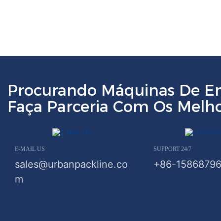
Procurando Máquinas De 
Faça Parceria Com Os Melho
E-MAIL US
SUPPORT 24/7
sales@urbanpackline.co
+86-1586879
m