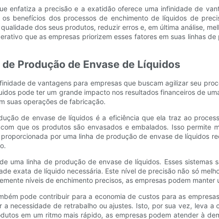
ue enfatiza a precisão e a exatidão oferece uma infinidade de van
, os benefícios dos processos de enchimento de líquidos de preci
qualidade dos seus produtos, reduzir erros e, em última análise, m
perativo que as empresas priorizem esses fatores em suas linhas d
 de Produção de Envase de Líquidos
finidade de vantagens para empresas que buscam agilizar seu proce
idos pode ter um grande impacto nos resultados financeiros de um
em suas operações de fabricação.
dução de envase de líquidos é a eficiência que ela traz ao proc
com que os produtos são envasados ​​e embalados. Isso permite ma
 proporcionada por uma linha de produção de envase de líquidos re
o.
e uma linha de produção de envase de líquidos. Esses sistemas sã
de exata de líquido necessária. Este nível de precisão não só mel
entemente níveis de enchimento precisos, as empresas podem manter
também pode contribuir para a economia de custos para as empresa
 a necessidade de retrabalho ou ajustes. Isto, por sua vez, leva a
odutos em um ritmo mais rápido, as empresas podem atender à dema