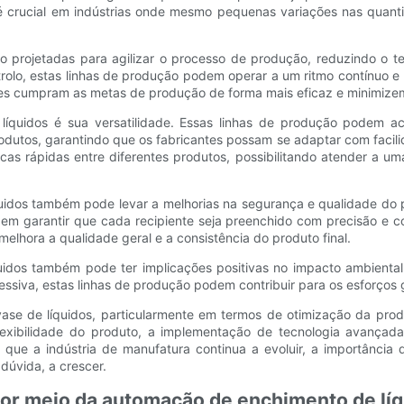
 crucial em indústrias onde mesmo pequenas variações nas quanti
ão projetadas para agilizar o processo de produção, reduzindo o t
lo, estas linhas de produção podem operar a um ritmo contínuo e 
tes cumpram as metas de produção de forma mais eficaz e minimizem
líquidos é sua versatilidade. Essas linhas de produção podem 
odutos, garantindo que os fabricantes possam se adaptar com faci
rocas rápidas entre diferentes produtos, possibilitando atender a 
uidos também pode levar a melhorias na segurança e qualidade do 
em garantir que cada recipiente seja preenchido com precisão e co
lhora a qualidade geral e a consistência do produto final.
íquidos também pode ter implicações positivas no impacto ambienta
ssiva, estas linhas de produção podem contribuir para os esforços g
ase de líquidos, particularmente em termos de otimização da prod
flexibilidade do produto, a implementação de tecnologia avançada
ue a indústria de manufatura continua a evoluir, a importância 
dúvida, a crescer.
por meio da automação de enchimento de lí