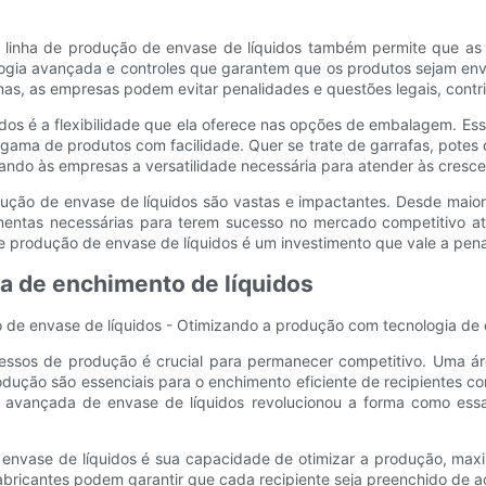
 linha de produção de envase de líquidos também permite que a
ogia avançada e controles que garantem que os produtos sejam enva
as, as empresas podem evitar penalidades e questões legais, contri
idos é a flexibilidade que ela oferece nas opções de embalagem. 
ama de produtos com facilidade. Quer se trate de garrafas, potes 
nando às empresas a versatilidade necessária para atender às cre
ução de envase de líquidos são vastas e impactantes. Desde maior 
amentas necessárias para terem sucesso no mercado competitivo 
de produção de envase de líquidos é um investimento que vale a pen
a de enchimento de líquidos
o de envase de líquidos - Otimizando a produção com tecnologia de 
essos de produção é crucial para permanecer competitivo. Uma ár
rodução são essenciais para o enchimento eficiente de recipientes
a avançada de envase de líquidos revolucionou a forma como essa
envase de líquidos é sua capacidade de otimizar a produção, maxim
fabricantes podem garantir que cada recipiente seja preenchido de 