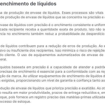
 enchimento de líquidos
ha de produção de envase de líquidos. Esses processos são vitais p
 de produção de envase de líquidos que se concentra na precisão e 
vase de líquidos com precisão é o enchimento consistente e uniforme
 cada recipiente receba a quantidade exata de produto. Isto não
ncia no enchimento também reduz a probabilidade de desperdício 
 de líquidos contribuem para a redução de erros de produção. Ao 
o ou insuficiente dos recipientes. Isso minimiza o risco de rejeiçõ
o do cliente. O uso de equipamentos automatizados de envase de
eral.
uidos baseada em precisão é a capacidade de atender a padrões 
 precisas de enchimento é essencial para a conformidade com as r
ação da marca. Ao utilizar equipamentos de enchimento de líquidos 
exigidas, proporcionando um nível de garantia e confiança tanto a
odução de envase de líquidos que prioriza precisão e exatidão. Ao 
resulta em maior produtividade, prazos de entrega reduzidos e, em ú
que, pois fornece um registro preciso das matérias-primas utilizada
 excesso de estoque.