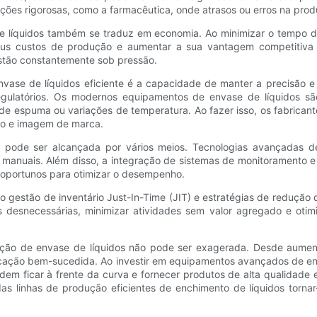
ções rigorosas, como a farmacêutica, onde atrasos ou erros na pr
de líquidos também se traduz em economia. Ao minimizar o tempo de 
seus custos de produção e aumentar a sua vantagem competitiva no
estão constantemente sob pressão.
ase de líquidos eficiente é a capacidade de manter a precisão e a
egulatórios. Os modernos equipamentos de envase de líquidos são
 espuma ou variações de temperatura. Ao fazer isso, os fabricante
ção e imagem de marca.
os pode ser alcançada por vários meios. Tecnologias avançadas
 manuais. Além disso, a integração de sistemas de monitoramento e
s oportunos para otimizar o desempenho.
 gestão de inventário Just-In-Time (JIT) e estratégias de redução d
 desnecessárias, minimizar atividades sem valor agregado e otim
dução de envase de líquidos não pode ser exagerada. Desde aumenta
ricação bem-sucedida. Ao investir em equipamentos avançados de en
dem ficar à frente da curva e fornecer produtos de alta qualidade
 das linhas de produção eficientes de enchimento de líquidos torna