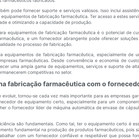
s farmacêuticos fabricados.
m pode fornecer suporte e serviços valiosos. Isso inclui assistên
 equipamentos de fabricação farmacêutica. Ter acesso a estes serviç
dade e otimizando a capacidade de produção.
ra equipamentos de fabricação farmacêutica é o potencial de cus
 farmacêutica, e um fornecedor abrangente pode oferecer soluçõe
qualidade no processo de fabricação.
ra equipamentos de fabricação farmacêutica, especialmente de 
empresas farmacêuticas. Desde conveniência e economia de custos
erecer uma ampla gama de equipamentos, serviços e suporte de alt
permanecerem competitivas no setor.
a na fabricação farmacêutica com o fornece
evoluir, tornou-se cada vez mais importante para as empresas gara
fornecedor de equipamento certo, especialmente para um compone
lher o fornecedor líder de máquina automática de envase de cápsu
iciência são fundamentais. Como tal, ter o equipamento certo é es
ento fundamental na produção de produtos farmacêuticos, pois são
abalhar com um fornecedor confiável e respeitável que possa for