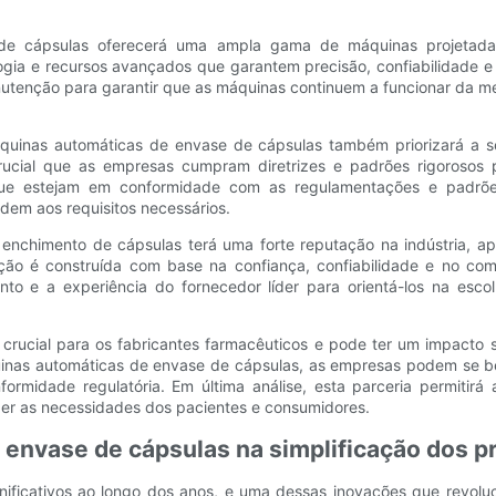
de cápsulas oferecerá uma ampla gama de máquinas projetadas
ia e recursos avançados que garantem precisão, confiabilidade e 
utenção para garantir que as máquinas continuem a funcionar da me
quinas automáticas de envase de cápsulas também priorizará a s
ucial que as empresas cumpram diretrizes e padrões rigorosos p
ue estejam em conformidade com as regulamentações e padrõe
dem aos requisitos necessários.
 enchimento de cápsulas terá uma forte reputação na indústria, ap
ação é construída com base na confiança, confiabilidade e no co
to e a experiência do fornecedor líder para orientá-los na es
rucial para os fabricantes farmacêuticos e pode ter um impacto si
uinas automáticas de envase de cápsulas, as empresas podem se ben
idade regulatória. Em última análise, esta parceria permitirá ao
zer as necessidades dos pacientes e consumidores.
 envase de cápsulas na simplificação dos p
ignificativos ao longo dos anos, e uma dessas inovações que revol