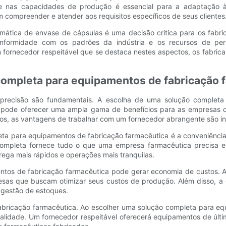
e nas capacidades de produção é essencial para a adaptação
ompreender e atender aos requisitos específicos de seus clientes
omática de envase de cápsulas é uma decisão crítica para os fabr
onformidade com os padrões da indústria e os recursos de pers
 fornecedor respeitável que se destaca nestes aspectos, os fabric
completa para equipamentos de fabricação 
 e precisão são fundamentais. A escolha de uma solução complet
 pode oferecer uma ampla gama de benefícios para as empresas do
os, as vantagens de trabalhar com um fornecedor abrangente são i
eta para equipamentos de fabricação farmacêutica é a conveniênci
 completa fornece tudo o que uma empresa farmacêutica precisa 
rega mais rápidos e operações mais tranquilas.
entos de fabricação farmacêutica pode gerar economia de custos.
resas que buscam otimizar seus custos de produção. Além disso,
e gestão de estoques.
 fabricação farmacêutica. Ao escolher uma solução completa para 
 qualidade. Um fornecedor respeitável oferecerá equipamentos de 