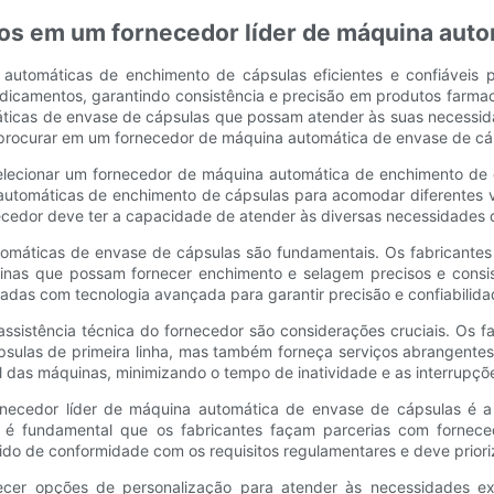
dos em um fornecedor líder de máquina aut
utomáticas de enchimento de cápsulas eficientes e confiáveis ​​
icamentos, garantindo consistência e precisão em produtos farmacêu
ticas de envase de cápsulas que possam atender às suas necessida
 procurar em um fornecedor de máquina automática de envase de cáps
 selecionar um fornecedor de máquina automática de enchimento de
automáticas de enchimento de cápsulas para acomodar diferentes v
ecedor deve ter a capacidade de atender às diversas necessidades d
utomáticas de envase de cápsulas são fundamentais. Os fabricant
inas que possam fornecer enchimento e selagem precisos e consis
adas com tecnologia avançada para garantir precisão e confiabilida
ssistência técnica do fornecedor são considerações cruciais. Os 
ulas de primeira linha, mas também forneça serviços abrangentes 
til das máquinas, minimizando o tempo de inatividade e as interrupç
ornecedor líder de máquina automática de envase de cápsulas é 
e é fundamental que os fabricantes façam parcerias com fornec
lido de conformidade com os requisitos regulamentares e deve priori
cer opções de personalização para atender às necessidades exclu