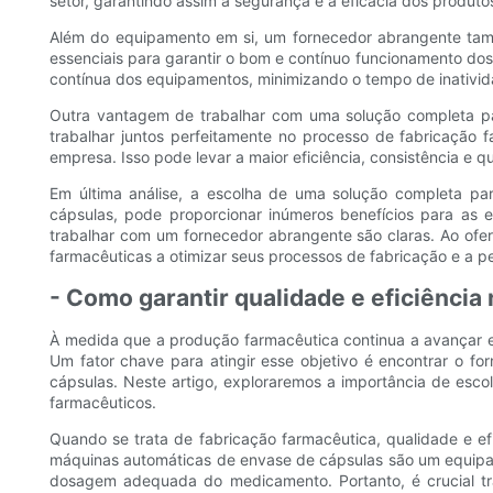
setor, garantindo assim a segurança e a eficácia dos produto
Além do equipamento em si, um fornecedor abrangente també
essenciais para garantir o bom e contínuo funcionamento dos
contínua dos equipamentos, minimizando o tempo de inativi
Outra vantagem de trabalhar com uma solução completa pa
trabalhar juntos perfeitamente no processo de fabricação
empresa. Isso pode levar a maior eficiência, consistência e 
Em última análise, a escolha de uma solução completa pa
cápsulas, pode proporcionar inúmeros benefícios para as 
trabalhar com um fornecedor abrangente são claras. Ao of
farmacêuticas a otimizar seus processos de fabricação e a 
- Como garantir qualidade e eficiênci
À medida que a produção farmacêutica continua a avançar e 
Um fator chave para atingir esse objetivo é encontrar o 
cápsulas. Neste artigo, exploraremos a importância de esco
farmacêuticos.
Quando se trata de fabricação farmacêutica, qualidade e ef
máquinas automáticas de envase de cápsulas são um equipam
dosagem adequada do medicamento. Portanto, é crucial tr