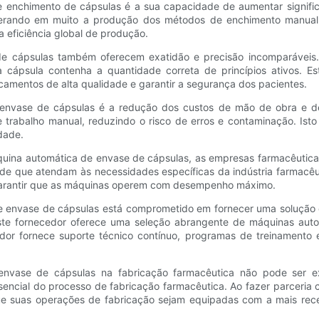
e enchimento de cápsulas é a sua capacidade de aumentar signifi
erando em muito a produção dos métodos de enchimento manual. 
a eficiência global de produção.
de cápsulas também oferecem exatidão e precisão incomparáveis.
cápsula contenha a quantidade correta de princípios ativos. Est
amentos de alta qualidade e garantir a segurança dos pacientes.
de envase de cápsulas é a redução dos custos de mão de obra e d
trabalho manual, reduzindo o risco de erros e contaminação. Ist
dade.
quina automática de envase de cápsulas, as empresas farmacêutica
e que atendam às necessidades específicas da indústria farmacêuti
 garantir que as máquinas operem com desempenho máximo.
e envase de cápsulas está comprometido em fornecer uma solução 
ste fornecedor oferece uma seleção abrangente de máquinas auto
edor fornece suporte técnico contínuo, programas de treinamento
envase de cápsulas na fabricação farmacêutica não pode ser ex
encial do processo de fabricação farmacêutica. Ao fazer parceria
ue suas operações de fabricação sejam equipadas com a mais rece