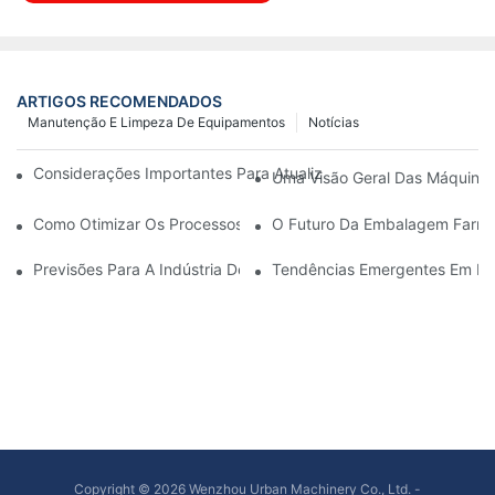
ARTIGOS RECOMENDADOS
Manutenção E Limpeza De Equipamentos
Notícias
Considerações Importantes Para Atualizar Máquinas De Embal
Uma Visão Geral Das Máquina
Como Otimizar Os Processos De Produção Com Manutenção Ef
O Futuro Da Embalagem Farmac
Previsões Para A Indústria De Embalagens Farmacêuticas Na 
Tendências Emergentes Em Má
Copyright © 2026 Wenzhou Urban Machinery Co., Ltd. -