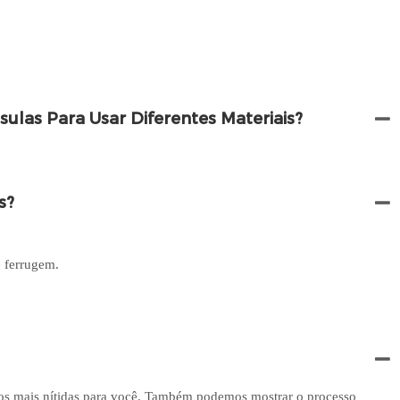
las Para Usar Diferentes Materiais?
s?
e ferrugem.
otos mais nítidas para você. Também podemos mostrar o processo