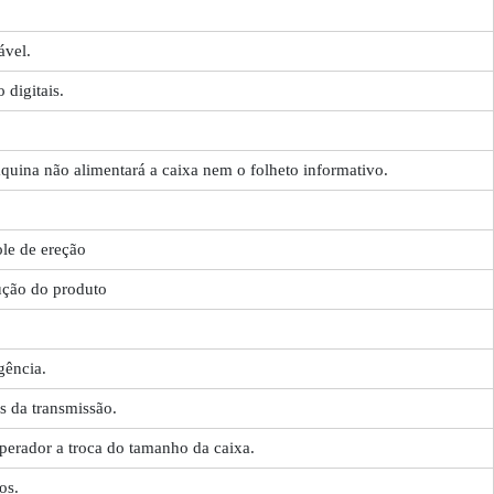
ável.
digitais.
quina não alimentará a caixa nem o folheto informativo.
le de ereção
ução do produto
gência.
 da transmissão.
perador a troca do tamanho da caixa.
os.