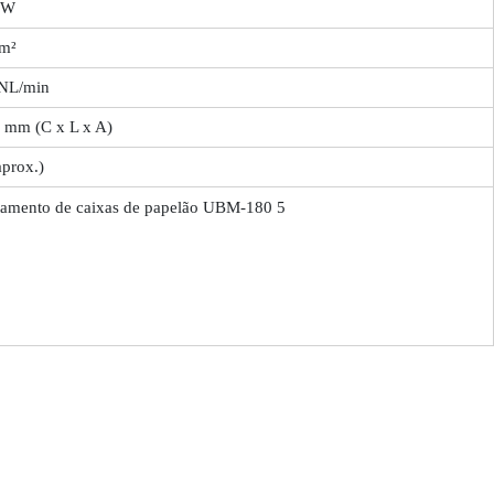
kW
cm²
 NL/min
 mm (C x L x A)
prox.)