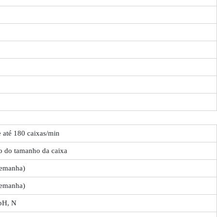
 até 180 caixas/min
 do tamanho da caixa
lemanha)
lemanha)
pH, N