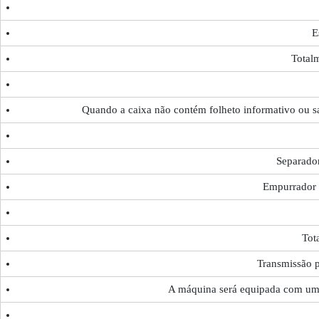
E
Totalm
Quando a caixa não contém folheto informativo ou sa
Separador
Empurrador 
Tot
Transmissão p
A máquina será equipada com um j