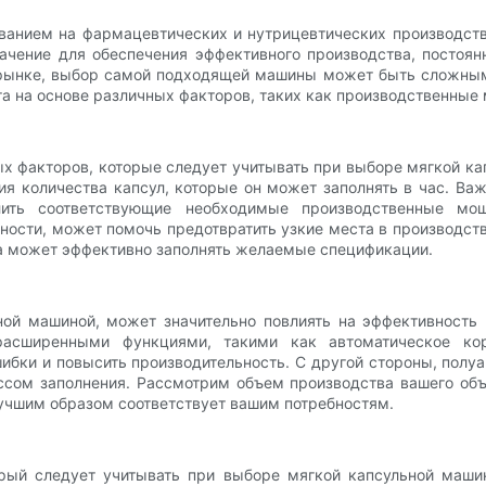
ванием на фармацевтических и нутрицевтических производст
чение для обеспечения эффективного производства, постоян
 рынке, выбор самой подходящей машины может быть сложным
а на основе различных факторов, таких как производственные 
х факторов, которые следует учитывать при выборе мягкой ка
я количества капсул, которые он может заполнять в час. Ва
лить соответствующие необходимые производственные мо
ости, может помочь предотвратить узкие места в производств
на может эффективно заполнять желаемые спецификации.
ой машиной, может значительно повлиять на эффективность 
асширенными функциями, такими как автоматическое корм
ибки и повысить производительность. С другой стороны, полу
ссом заполнения. Рассмотрим объем производства вашего объ
лучшим образом соответствует вашим потребностям.
рый следует учитывать при выборе мягкой капсульной машин