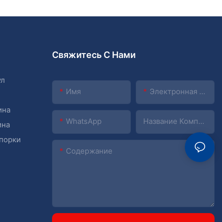
Свяжитесь С Нами
ул
Имя
Электронная Почта
ина
WhatsApp
Название Компании
ина
упорки
Содержание