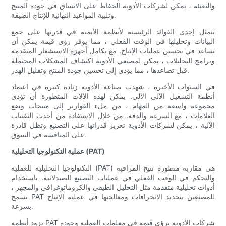
والتعبئة ، يمكن لشركات الأدوية الحفاظ على الاتساق في جودة المنتج
وتلبية المواعيد النهائية للإنتاج الضيقة.
تتمثل إحدى الفوائد الرئيسية لأنظمة الأتمتة في قدرتها على جمع
البيانات وتحليلها في الوقت الفعلي ، مما يوفر رؤى قيمة يمكن أن
تساعد في تحسين عمليات الإنتاج. مع تكامل أجهزة الاستشعار المتقدمة
وبرامج التحليلات ، يمكن لمصنعي الأدوية اكتشاف المشكلات المحتملة
قبل تصاعدها ، مما يؤدي إلى تحسين جودة المنتج وتقليل الهدر.
في السنوات الأخيرة ، شهدت صناعة الأدوية زيادة كبيرة في اعتماد
أنظمة التشغيل الآلي الآلي. يمكن لهذه الآلات المتطورة أن تؤدي
مجموعة واسعة من المهام ، من ملء القوارير إلى منتجات وضع
العلامات ، مع السرعة والدقة. من خلال الاستفادة من أحدث التقنيات
الآلية ، يمكن لشركات الأدوية تعزيز قدراتها على التصنيع وتظل قادرة
على المنافسة في السوق.
عملية التكنولوجيا التحليلية (PAT)
التكنولوجيا التحليلية للعملية (PAT) هي مقاربة متطورة تتيح المراقبة
والتحكم في الوقت الفعلي في عمليات التصنيع الصيدلانية. باستخدام
أدوات تحليلية متقدمة مثل التحليل الطيفي والكروماتوغرافي والمجهر ،
يسمح PAT للمصنعين بتحديد الانحرافات ومعالجتها في عملية الإنتاج
بسرعة.
تزود أنظمة PAT شركات الأدوية برؤى قيمة في معلمات العملية وجودة