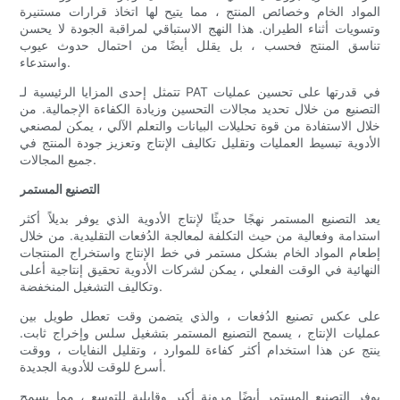
المواد الخام وخصائص المنتج ، مما يتيح لها اتخاذ قرارات مستنيرة
وتسويات أثناء الطيران. هذا النهج الاستباقي لمراقبة الجودة لا يحسن
تناسق المنتج فحسب ، بل يقلل أيضًا من احتمال حدوث عيوب
واستدعاء.
تتمثل إحدى المزايا الرئيسية لـ PAT في قدرتها على تحسين عمليات
التصنيع من خلال تحديد مجالات التحسين وزيادة الكفاءة الإجمالية. من
خلال الاستفادة من قوة تحليلات البيانات والتعلم الآلي ، يمكن لمصنعي
الأدوية تبسيط العمليات وتقليل تكاليف الإنتاج وتعزيز جودة المنتج في
جميع المجالات.
التصنيع المستمر
يعد التصنيع المستمر نهجًا حديثًا لإنتاج الأدوية الذي يوفر بديلاً أكثر
استدامة وفعالية من حيث التكلفة لمعالجة الدُفعات التقليدية. من خلال
إطعام المواد الخام بشكل مستمر في خط الإنتاج واستخراج المنتجات
النهائية في الوقت الفعلي ، يمكن لشركات الأدوية تحقيق إنتاجية أعلى
وتكاليف التشغيل المنخفضة.
على عكس تصنيع الدُفعات ، والذي يتضمن وقت تعطل طويل بين
عمليات الإنتاج ، يسمح التصنيع المستمر بتشغيل سلس وإخراج ثابت.
ينتج عن هذا استخدام أكثر كفاءة للموارد ، وتقليل النفايات ، ووقت
أسرع للوقت للأدوية الجديدة.
يوفر التصنيع المستمر أيضًا مرونة أكبر وقابلية للتوسع ، مما يسمح