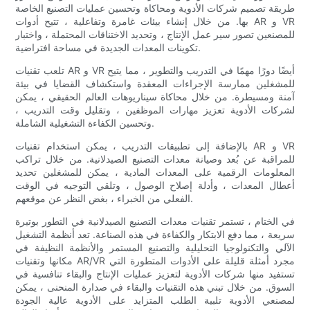
طريقة تصميم شركات الأدوية ومحاكاة وتحسين عمليات التصنيع الخاصة
بها. من خلال إنشاء بيئات غامرة وتفاعلية ، تتيح أدوات AR و VR
للمصنعين تصور سير عمل الإنتاج ، وتحديد الاختناقات المحتملة ، واختبار
تكوينات المعدات الجديدة في مساحة افتراضية.
تلعب تقنيات AR و VR أيضًا دورًا مهمًا في التدريب والتطوير ، مما يتيح
للمشغلين ممارسة الإجراءات المعقدة واستكشاف القضايا في بيئة
آمنة ومسيطرة. من خلال محاكاة سيناريوهات العالم الحقيقي ، يمكن
لشركات الأدوية تعزيز مهارات الموظفين ، وتقليل وقت التدريب ،
وتحسين الكفاءة التشغيلية الشاملة.
بالإضافة إلى تطبيقات التدريب ، يمكن استخدام تقنيات AR و VR
للمراقبة عن بُعد وصيانة معدات التصنيع الصيدلانية. من خلال تراكب
المعلومات الرقمية على المعدات المادية ، يمكن للمشغلين تحديد
أعطال المعدات ، وأدلة إصلاح الوصول ، وتلقي التوجيه في الوقت
الفعلي من الخبراء ، بغض النظر عن موقعهم.
في الختام ، تستمر تقنيات معدات التصنيع الصيدلانية في التطور بوتيرة
سريعة ، مما دفع الابتكار والكفاءة في هذه الصناعة. تعد أنظمة التشغيل
الآلي والتكنولوجيا التحليلية والتصنيع المستمر والأنظمة النظيفة في
مكانها وتقنيات AR/VR مجرد أمثلة قليلة على الأدوات المتطورة التي
تستفيد منها شركات الأدوية لتعزيز عمليات الإنتاج والبقاء تنافسية في
السوق. من خلال تبني هذه التقنيات والبقاء في صدارة المنحنى ، يمكن
لمصنعي الأدوية تلبية الطلب المتزايد على الأدوية عالية الجودة