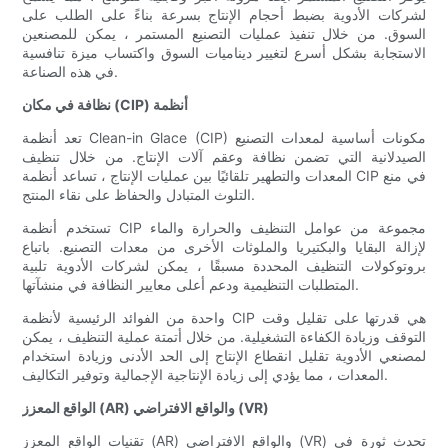
لشركات الأدوية بضبط أحجام الإنتاج بسرعة بناءً على الطلب على
السوق. من خلال تنفيذ عمليات التصنيع المستمر ، يمكن للمصنعين
الاستجابة بشكل أسرع لتغيير ديناميات السوق واكتساب ميزة تنافسية
في هذه الصناعة.
نظافة في مكان (CIP) أنظمة
تعد أنظمة Clean-in Glace (CIP) مكونات أساسية لمعدات التصنيع
الصيدلانية التي تضمن نظافة وعقم آلات الإنتاج. من خلال تنظيف
المعدات والتطهير تلقائيًا بين عمليات الإنتاج ، تساعد أنظمة CIP في منع
التلوث المتبادل والحفاظ على نقاء المنتج.
تستخدم أنظمة CIP مجموعة من عوامل التنظيف والحرارة والماء
لإزالة البقايا والبكتيريا والملوثات الأخرى من معدات التصنيع. باتباع
بروتوكولات التنظيف المحددة مسبقًا ، يمكن لشركات الأدوية تلبية
المتطلبات التنظيمية ودعم أعلى معايير النظافة في منشآتها.
واحدة من الفوائد الرئيسية لأنظمة CIP هي قدرتها على تقليل وقت
التوقف وزيادة الكفاءة التشغيلية. من خلال أتمتة عملية التنظيف ، يمكن
لمصنعي الأدوية تقليل انقطاع الإنتاج إلى الحد الأدنى وزيادة استخدام
المعدات ، مما يؤدي إلى زيادة الإنتاجية الإجمالية وتوفير التكاليف.
الواقع المعزز (AR) والواقع الافتراضي (VR)
تقنيات الواقع المعزز (AR) والواقع الافتراضي (VR) تحدث ثورة في