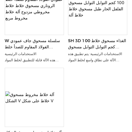
متكرر، وذلك لتحقيق غرض الخلط الموحد
SH 3D الغذاء مسحوق خلاط 100
W سلسلة مسحوق جاف عمودي
كجم التوابل التوابل مسحوق
الفولاذ المقاوم للصدأ خلط
الفلفل الحار طبل مسحوق خلاط
الروتاري مسحوق خلاط خلاط
الاستخدامات الرئيسية: يتم تطبيق هذه
الاستخدامات الرئيسية
خلاط آلة
مخروطي مزدوج آلة خلاط مخروط
الآلة على نطاق واسع لخلط المواد
هذه الآلة قابلة للتطبيق لخلط المواد
مربع
المسحوقة في الصناعات الصيدلانية
الحبيبية الجافة للصيدلة والصناعات
والكيميائية والمواد الغذائية، بالإضافة إلى
الأخرى ذات الصلة
الخلط السريع والمتساوي للمواد المختلفة
بأحجام الحبيبات المختلفة والثقل النوعي.