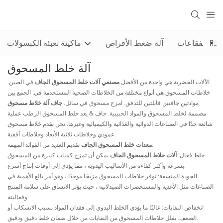
عبئة الفقاعات
آلة ضغط الأقراص
ماكينة تعبئة الكبسولات
آلة خلط المسحوق
الآلات الحضرية هي واحدة من الأفضل
مصنعي آلات خلط المسحوق الجاف
في الصين.
خلاطات المسحوق هي أنواع مختلفة من الخلاطات الصحية المستخدمة في: الجمع بين
موادتين جافتين قابلتين للتدفق. امزج مسحوق في سائل.
جاف
آلة خلاط مسحوق
مصممة لخلط المسحوق والمواد الحبيبية. جاف & يعد خلط المسحوق الرطب عملية
شائعة جدًا في الصناعات الدوائية والغذائية والكيميائية وغيرها. نحن نقدم خلاط مسحوق
عمودي وخلاطات ثلاثية الأبعاد وخلاطات أفقية.
تقديم العديد من الفوائد المهمة:
معدات خلط المسحوق الجاف
خلط فعال:
آلات خلاط المسحوق الجاف
يمكن أن تمزج كميات كبيرة من المسحوق
بسرعة وأكثر كفاءة من الأساليب اليدوية ، مما يؤدي إلى أوقات إنتاج أسرع.
الجودة المتسقة: توفر خلاطات المسحوق مزيجًا موحدًا ، وهو أمر بالغ الأهمية في
الصناعات مثل الأغذية والمستحضرات الصيدلانية ، حيث يؤثر الاتساق على سلامة المنتج
وفعاليته.
انخفاض النفايات: غالبًا ما يؤدي الخلط اليدوي إلى فقدان المواد بسبب الانسكاب أو
الضعف. يقلل خلاطات المسحوق من النفايات من خلال ضمان خلط دقيق ودقيق.