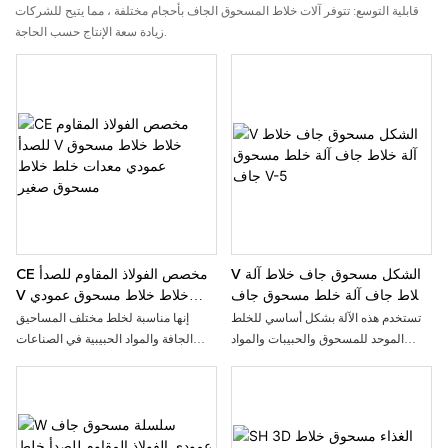
قابلية التوسع: تتوفر آلات خلاط المسحوق الجاف بأحجام مختلفة ، مما يتيح للشركات
زيادة سعة الإنتاج حسب الحاجة.
V الشكل مسحوق جاف خلاط آلة
CE مخصص الفولاذ المقاوم للصدأ
خلاط جاف آلة خلط مسحوق جاف
V خلاط خلاط مسحوق عمودي
V-5
معدات خلط خلاط مسحوق صغير
تستخدم هذه الآلة بشكل أساسي للخلط
إنها مناسبة لخلط مختلف المساحيق
الموحد للمسحوق والحبيبات والمواد
الجافة والمواد الحبيبية في الصناعات
الأخرى في مختلف الصناعات. هذا الخلاط
الكيميائية والغذائية المتخصصة. يتميز
مناسب لخلط المواد المسحوقية أو
الخلاط بخصائص الهيكل البسيط،
الحبيبية. من خلال النقل الميكانيكي،
التشغيل السهل والمظهر الجميل. أجزائه
تتحرك المواد الموجودة في هذه
الملامسة للمواد مصنوعة من الفولاذ
الأسطوانات ذهابًا وإيابًا وتقلب بشكل
المقاوم للصدأ، والذي يتوافق مع CGMP