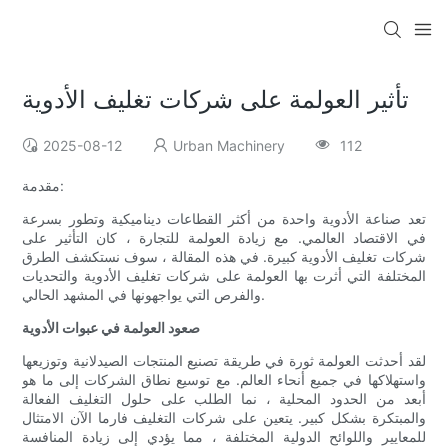
تأثير العولمة على شركات تغليف الأدوية
2025-08-12
Urban Machinery
112
مقدمة:
تعد صناعة الأدوية واحدة من أكثر القطاعات ديناميكية وتطور بسرعة
في الاقتصاد العالمي. مع زيادة العولمة للتجارة ، كان التأثير على
شركات تغليف الأدوية كبيرة. في هذه المقالة ، سوف نستكشف الطرق
المختلفة التي أثرت بها العولمة على شركات تغليف الأدوية والتحديات
والفرص التي يواجهونها في المشهد الحالي.
صعود العولمة في عبوات الأدوية
لقد أحدثت العولمة ثورة في طريقة تصنيع المنتجات الصيدلانية وتوزيعها
واستهلاكها في جميع أنحاء العالم. مع توسيع نطاق الشركات إلى ما هو
أبعد من الحدود المحلية ، نما الطلب على حلول التغليف الفعالة
والمبتكرة بشكل كبير. يتعين على شركات التغليف فارما الآن الامتثال
للمعايير واللوائح الدولية المختلفة ، مما يؤدي إلى زيادة المنافسة