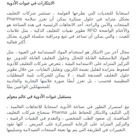
الابتكارات في عبوات الأدوية
استجابةً للتحديات التي تطرحها العولمة ، تستثمر شركات التغليف
Pharma بشكل متزايد في حلول مبتكرة يمكن أن تعزز سلامة
المنتجات والأمن والراحة. أحد الاتجاهات الرئيسية في هذه الصناعة هو
تطوير تقنيات التغليف الذكية ، مثل علامات RFID والأختام الواضحة
للعبث ، والتي يمكن أن تساعد في تتبع ومراقبة سلسلة التوريد بشكل
أكثر فعالية.
مجال آخر من الابتكار هو استخدام المواد المستدامة في العبوة ، مثل
المواد البلاستيكية القابلة للتحلل وحلول التغليف القابلة للتدوير. مع
التركيز المتزايد على الاستدامة البيئية ، تتعرض شركات التغليف للأدوية
لضغوط متزايدة لتقليل بصمة الكربون وتقليل النفايات. من خلال تطوير
حلول التغليف الصديقة للبيئة ، لا يمكن للشركات تلبية المتطلبات
التنظيمية فحسب ، بل تعزز أيضًا صورة علامتها التجارية والجاذبية
للمستهلكين الواعيين بيئيًا.
مستقبل عبوات الأدوية في عالم معولم
مع استمرار التطور في صناعة الأدوية استجابةً للاتجاهات العالمية ،
ستحتاج شركات التغليف Pharma إلى التكيف والابتكار للحفاظ على
المنافسة. إن صعود الطب الشخصي ، والتقدم في التقنيات الرقمية ،
والتركيز المتزايد على الرعاية المتمركزة على المريض ، كلها تقود
التغييرات في الطريقة التي يتم بها تعبئة المنتجات الصيدلانية وتسليمها.