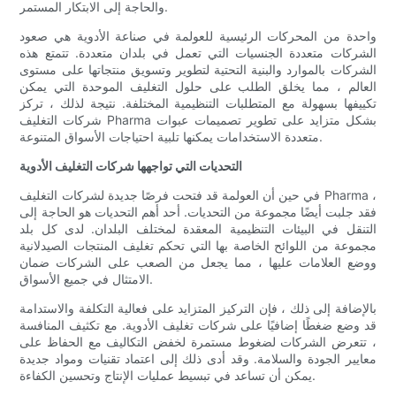
والحاجة إلى الابتكار المستمر.
واحدة من المحركات الرئيسية للعولمة في صناعة الأدوية هي صعود
الشركات متعددة الجنسيات التي تعمل في بلدان متعددة. تتمتع هذه
الشركات بالموارد والبنية التحتية لتطوير وتسويق منتجاتها على مستوى
العالم ، مما يخلق الطلب على حلول التغليف الموحدة التي يمكن
تكييفها بسهولة مع المتطلبات التنظيمية المختلفة. نتيجة لذلك ، تركز
شركات التغليف Pharma بشكل متزايد على تطوير تصميمات عبوات
متعددة الاستخدامات يمكنها تلبية احتياجات الأسواق المتنوعة.
التحديات التي تواجهها شركات التغليف الأدوية
في حين أن العولمة قد فتحت فرصًا جديدة لشركات التغليف Pharma ،
فقد جلبت أيضًا مجموعة من التحديات. أحد أهم التحديات هو الحاجة إلى
التنقل في البيئات التنظيمية المعقدة لمختلف البلدان. لدى كل بلد
مجموعة من اللوائح الخاصة بها التي تحكم تغليف المنتجات الصيدلانية
ووضع العلامات عليها ، مما يجعل من الصعب على الشركات ضمان
الامتثال في جميع الأسواق.
بالإضافة إلى ذلك ، فإن التركيز المتزايد على فعالية التكلفة والاستدامة
قد وضع ضغطًا إضافيًا على شركات تغليف الأدوية. مع تكثيف المنافسة
، تتعرض الشركات لضغوط مستمرة لخفض التكاليف مع الحفاظ على
معايير الجودة والسلامة. وقد أدى ذلك إلى اعتماد تقنيات ومواد جديدة
يمكن أن تساعد في تبسيط عمليات الإنتاج وتحسين الكفاءة.