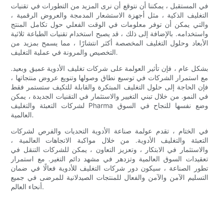
في المستقبل ، يمكننا أن نتوقع أن نرى المزيد من التطورات في تقنيات
التغليف الذكية ، مثل أجهزة الاستشعار المدمجة والعروض الرقمية ،
والتي يمكن أن توفر معلومات في الوقت الفعلي حول تكامل المنتج
واستخدامه. بالإضافة إلى ذلك ، قد يصبح استخدام تقنيات الطباعة ثلاثية
الأبعاد وحلول التغليف المخصصة أكثر انتشارًا ، مما يسمح بمزيد من
التخصيص والمرونة في عملية التغليف.
بشكل عام ، فإن تأثير العولمة على شركات تغليف الأدوية عميق وبعيد.
مع استمرار الشركات في توسيع نطاق وصولها وتنويع عروض منتجاتها ،
فإن الحاجة إلى حلول التغليف المبتكرة والقابلة للتكيف ستستمر فقط
في النمو. من خلال تبني التغيير والاستثمار في التقنيات الجديدة ، يمكن
لشركات التعبئة والتغليف Pharma وضع نفسها للنجاح في السوق
العالمية.
في الختام ، تقدم عولمة صناعة الأدوية التحديات والفرص لشركات
التعبئة والتغليف الأدوية. من خلال مواكبة الاتجاهات العالمية ،
والاستثمار في الابتكار ، وتعزيز التعاون ، يمكن للشركات التنقل في
تعقيدات السوق العالمية وتزدهر في مشهد دائم التغير. مع استمرار
تطور الصناعة ، سيكون دور شركات التغليف للأدوية فعالًا في ضمان
التسليم الآمن والآمن والفعال للمنتجات الصيدلانية للمرضى في جميع
أنحاء العالم.