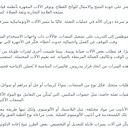
على جودة المنتج والامتثال للوائح القطاع. وتوفر الآلات المجهزة بأنظمة قياس
سمعة العلامة التجارية وثقة العملاء. كما أن الدقة العالية تقلل الهدر، وتضمن الامتثال للوائح، وتعزز رضا العملاء.
رعة دوران الآلة في عمليات التعبئة. غالبًا ما تتميز الآلات الأوتوماتيكية بسر
دة موظفين إلى التدريب على تشغيل المعدات. فالآلات ذات واجهات الاستخدام ا
وقت التوقف عن العمل واحتمالية حدوث أخطاء. فكّر في الأجهزة التي توفر عناصر تحكم تعمل باللمس أو برامج سهلة الاستخدام لسهولة التهيئة.
كبيرًا. قد تتطلب بعض الآلات صيانة يومية، بينما صُممت أخرى لفترات طويلة بين ك
تقنيات تعبئة خاصة، مثل حشوات المكبس، التي تُمكّن من التعامل مع المواد الأ
المنتجات الأكثر سيولة. سيُساعدك فهم خصائص تدفق تركيبتك بشكل كبير في اختيارك.
أنابيب من مواد مختلفة، مثل البلاستيك أو الألومنيوم، ولكل منها طريقة معا
كّر في آلات بميزات قابلة للتعديل أو التخصيص. بعض الطرز تتيح إعادة التكوين