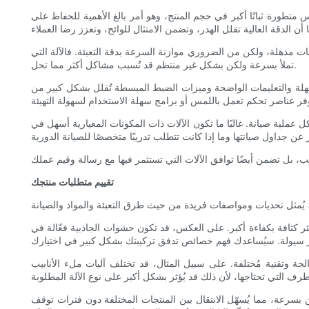
 متطورة ثباتًا أكبر في حجم المنتج، وهو أمر بالغ الأهمية للحفاظ على
عات مذهلة، ولكن من الضروري موازنة السرعة بدقة التعبئة. فالآلة التي
تملأ بسرعة ولكن بشكل غير منتظم قد تُسبب مشاكل أكثر مما تحل.
لسهلة والتعليمات الواضحة وميزات الضبط المبسطة تُقلل بشكل كبير من
ل عملية صيانة. غالبًا ما تكون الآلات ذات المكونات المعيارية أسهل في
تقييم متطلبات منتجك
كثر كثافة بكفاءة أكبر. على العكس، قد تكون حشوات الجاذبية فعّالة في
لجة وتقنية مُختلفة. على سبيل المثال، قد تختلف آليات ملء الأنابيب
 بسرعة، مما يُسهّل الانتقال بين المنتجات المختلفة دون فترات توقف