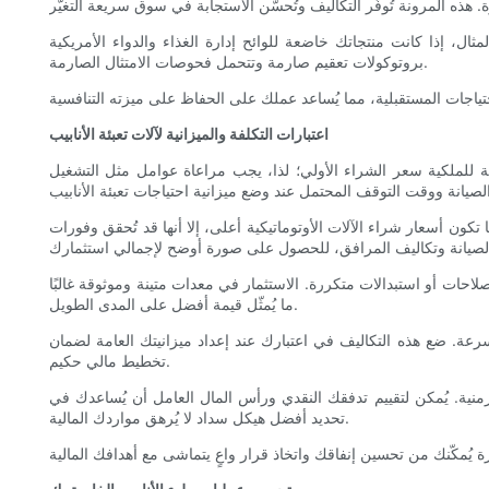
وائح إدارة الغذاء والدواء الأمريكية (FDA)، فمن الأفضل إعطاء الأولوية للأجهزة التي توفر
بروتوكولات تعقيم صارمة وتتحمل فحوصات الامتثال الصارمة.
اعتبارات التكلفة والميزانية لآلات تعبئة الأنابيب
لإجمالية للملكية سعر الشراء الأولي؛ لذا، يجب مراعاة عوامل مثل التشغيل
ا تكون أسعار شراء الآلات الأوتوماتيكية أعلى، إلا أنها قد تُحقق وفورات
ت إصلاحات أو استبدالات متكررة. الاستثمار في معدات متينة وموثوقة غالبًا
ما يُمثّل قيمة أفضل على المدى الطويل.
سرعة. ضع هذه التكاليف في اعتبارك عند إعداد ميزانيتك العامة لضمان
تخطيط مالي حكيم.
نية. يُمكن لتقييم تدفقك النقدي ورأس المال العامل أن يُساعدك في
تحديد أفضل هيكل سداد لا يُرهق مواردك المالية.