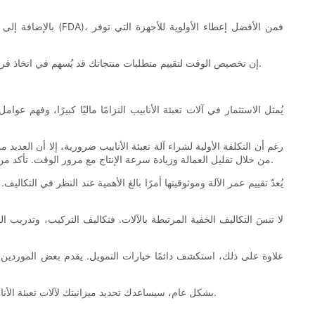
بالإضافة إلى ذلك،
إن تخصيص الوقت لتقييم متطلبات منتجاتك قد يُسهم في اتخاذ قرارات استثمارية أكثر ذكاءً. فالآلة المناسبة لمنتجاتك حاليًا يجب أن تتوقع أيضًا الاحتياجات المستقبلية، مما يُساعد عملك على الحفاظ على ميزته التنافسية.
يُمثل الاستثمار في آلات تعبئة الأنابيب التزامًا ماليًا كبيرًا، وفهم عو
رغم أن التكلفة الأولية لشراء آلة تعبئة الأنابيب ضرورية، إلا أن العديد 
من خلال تقليل العمالة وزيادة سرعة الإنتاج مع مرور الوقت. تأكد من إجراء تحليل مفصل للتكاليف، مع توقع نفقات مثل تكاليف موظفي التشغيل والصيانة وتكاليف المرافق، للحصول على صورة أوضح لإجمالي استثمارك.
يُعدّ تقييم عمر الآلة وموثوقيتها أمرًا بالغ الأهمية عند النظر في التكال
لا تنسَ التكاليف الخفية المرتبطة بالآلات. فتكاليف التركيب، وتدريب
علاوة على ذلك، استكشف دائمًا خيارات التمويل. يقدم بعض الموردين 
بشكل عام، سيساعدك تحديد ميزانيتك لآلات تعبئة الأنابيب برؤية شاملة على اتخاذ استثمار حكيم. فهم التكاليف المباشرة وغير المباشرة يُمكّنك من تحسين إنفاقك واتخاذ قرار واعٍ يتماشى مع أهدافك المالية.