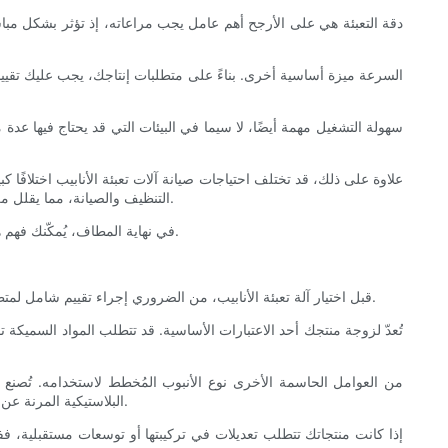
دقة التعبئة هي على الأرجح أهم عامل يجب مراعاته، إذ تؤثر بشكل مباشر 
السرعة ميزة أساسية أخرى. بناءً على متطلبات إنتاجك، يجب عليك تقييم س
سهولة التشغيل مهمة أيضًا، لا سيما في البيئات التي قد يحتاج فيها ع
علاوة على ذلك، قد تختلف احتياجات صيانة آلات تعبئة الأنابيب اختلافًا 
التنظيف والصيانة، مما يقلل من الوقت وتكاليف العمالة المرتبطة بالصيانة. عند تقييم الآلات المحتملة، استفسر عن جداول صيانتها وما إذا كانت تتطلب تدريبًا متخصصًا للصيانة الدورية.
في نهاية المطاف، يُمكّنك فهم هذه الميزات من اتخاذ قرار مدروس. فالميزات المناسبة لا تُحسّن الإنتاجية فحسب، بل تضمن أيضًا توافق الآلات التي تستثمر فيها مع رسالة وقيم عملك.
قبل اختيار آلة تعبئة الأنابيب، من الضروري إجراء تقييم شامل لمتطلبات منتجك. فكل نوع من المنتجات، سواءً كريمات أو جل أو مراهم أو سوائل، يُمثل تحديات ومواصفات فريدة من حيث طرق التعبئة والمواد والصيانة.
تُعدّ لزوجة منتجك أحد الاعتبارات الأساسية. قد تتطلب المواد السميكة 
من العوامل الحاسمة الأخرى نوع الأنبوب المُخطط لاستخدامه. تُصنع ال
البلاستيكية المرنة عن تلك المُستخدمة في أنابيب الألومنيوم الصلبة. يجب مراعاة نوع أغطية العنق والطرف التي تحتاجها، لأن ذلك قد يُؤثر بشكل أكبر على نوع الآلة المطلوبة.
إذا كانت منتجاتك تتطلب تعديلات في تركيبتها أو توسعات مستقبلية، فف