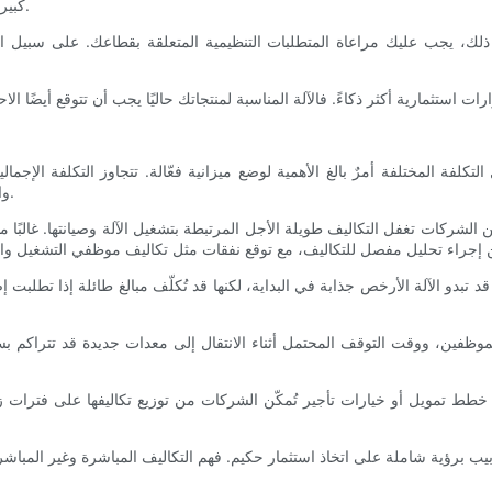
كبيرة. هذه المرونة تُوفّر التكاليف وتُحسّن الاستجابة في سوق سريعة التغيّر.
 يجب عليك مراعاة المتطلبات التنظيمية المتعلقة بقطاعك. على سبيل المثال، إذا كانت منتجاتك خاضعة لل
امل التكلفة المختلفة أمرٌ بالغ الأهمية لوضع ميزانية فعّالة. تتجاوز التكلفة ا
والصيانة ووقت التوقف المحتمل عند وضع ميزانية احتياجات تعبئة الأنابيب.
من الشركات تغفل التكاليف طويلة الأجل المرتبطة بتشغيل الآلة وصيانتها. غالبًا م
يف. قد تبدو الآلة الأرخص جذابة في البداية، لكنها قد تُكلّف مبالغ طائلة إذا تطلب
 الموظفين، ووقت التوقف المحتمل أثناء الانتقال إلى معدات جديدة قد تتراكم ب
خطط تمويل أو خيارات تأجير تُمكّن الشركات من توزيع تكاليفها على فترات زم