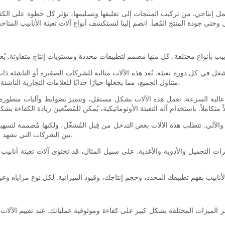
تاجي. من تركيب المنتجات إلى تغليفها وتسليمها، تؤثر كل خطوة على الكفاءة الك
لمشغل في كل دورة تعبئة. تُعد هذه الآلات مثالية للشركات الصغيرة أو الناشئة ذا
متناول الجميع، مما يجعلها خيارًا جذابًا للعلامات التجارية الناشئة. ومع ذلك، فإن عيبها هو الوقت اللازم للتعبئة، مما يحد من فرص التوسع.
ج عالية السرعة. تعمل هذه الآلات بشكل مستقل، وتتميز بضوابط وآليات متطورة تُ
ليدوي والآلي. تتطلب هذه الآلات بعض التدخل من قِبل المُشغّل، ولكنها مُصممة ل
بين الشركات التي تشهد نمواً وتحتاج إلى قابلية التوسع دون الحاجة إلى نظام أوتوماتيكي بالكامل.
ضرات التجميل والأدوية والأغذية. على سبيل المثال، قد تحتوي آلات تعبئة أنا
ذ تؤثر الميزات المختلفة بشكل كبير على كفاءة وموثوقية عملياتك. عند تقييم الآل