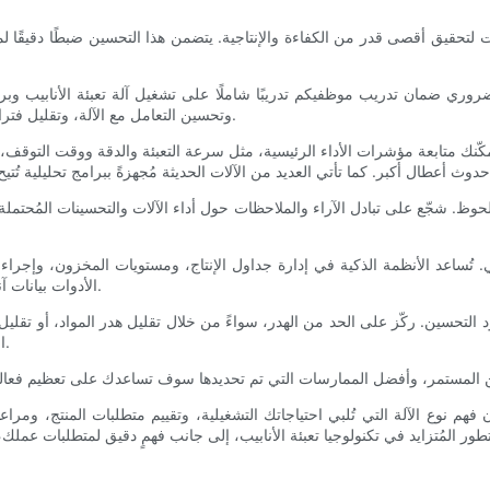
ليات لتحقيق أقصى قدر من الكفاءة والإنتاجية. يتضمن هذا التحسين ضبطًا دقيقًا
وري ضمان تدريب موظفيكم تدريبًا شاملًا على تشغيل آلة تعبئة الأنابيب وبرو
وتحسين التعامل مع الآلة، وتقليل فترات التوقف عن العمل بسبب استكشاف الأخطاء وإصلاحها غير الضروري.
تُمكّنك متابعة مؤشرات الأداء الرئيسية، مثل سرعة التعبئة والدقة ووقت التوقف، من
وظ. شجّع على تبادل الآراء والملاحظات حول أداء الآلات والتحسينات المُحتملة
ي. تُساعد الأنظمة الذكية في إدارة جداول الإنتاج، ومستويات المخزون، وإجراء
الأدوات بيانات آنية، مما يُساعدك على اتخاذ قرارات سريعة تُحسّن نتائج الإنتاج الإجمالية.
لتحسين. ركّز على الحد من الهدر، سواءً من خلال تقليل هدر المواد، أو تقليل 
العمليات المُبسّطة الكفاءة، مما يُساعد عملك على الحفاظ على تنافسيته.
. إن فهم نوع الآلة التي تُلبي احتياجاتك التشغيلية، وتقييم متطلبات المنتج، و