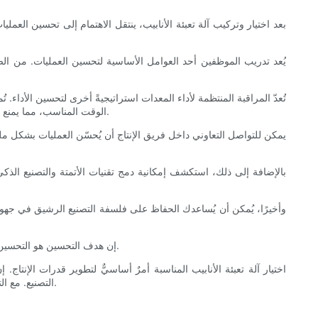
بعد اختيار وتركيب آلة تعبئة الأنابيب، ينتقل الاهتمام إلى تحسين العم
يُعد تدريب الموظفين أحد العوامل الأساسية لتحسين العمليات. من الضر
تُعدّ المراقبة المنتظمة لأداء المعدات استراتيجيةً أخرى لتحسين الأداء. 
الوقت المناسب، مما يمنع حدوث أعطال أكبر. كما تأتي العديد من الآلات الحديثة مُجهزةً ببرامج تحليلية تُتيح تتبع مقاييس الأداء، مما يُوفر بياناتٍ أساسيةً لإجراء التعديلات التشغيلية.
يمكن للتواصل التعاوني داخل فريق الإنتاج أن يُحسّن العمليات بشكل ملح
بالإضافة إلى ذلك، استكشف إمكانية دمج تقنيات الأتمتة والتصنيع الذك
وأخيرًا، يُمكن أن يُساعدك الحفاظ على فلسفة التصنيع الرشيق في جهود ا
إن هدف التحسين هو التحسين المستمر، وأفضل الممارسات التي تم تحديدها سوف تساعدك على تعظيم فعالية عمليات ملء الأنابيب الخاصة بك، وبالتالي تعزيز الأداء العام لشركتك.
اختيار آلة تعبئة الأنابيب المناسبة أمرٌ أساسيٌّ لتطوير قدرات الإنتاج
التصنيع. مع التطور المُتزايد في تكنولوجيا تعبئة الأنابيب، إلى جانب فهمٍ دقيق لمتطلبات عملك، يُمكنك اختيار الآلة المُناسبة التي تُعزز نجاحك في سوق اليوم التنافسي.