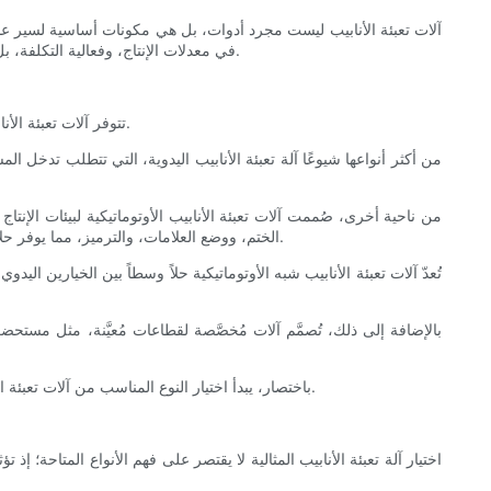
آلات تعبئة الأنابيب ليست مجرد أدوات، بل هي مكونات أساسية لسير عمل إن
في معدلات الإنتاج، وفعالية التكلفة، بل وحتى جودة المنتج المُعبأ. انضم إلينا لنستكشف أنواع آلات تعبئة الأنابيب المتاحة، والعوامل المؤثرة في اختيارك، ونقدم لك رؤىً قيّمة لتحسين عملياتك.
تتوفر آلات تعبئة الأنابيب بأنواع مختلفة، كل منها مصمم لتطبيقات محددة ومستويات إنتاج متفاوتة. يُعد فهم هذه الأنواع أمرًا بالغ الأهمية لاختيار ما يناسب احتياجاتك التشغيلية.
من أكثر أنواعها شيوعًا آلة تعبئة الأنابيب اليدوية، التي تتطلب تدخل ا
من ناحية أخرى، صُممت آلات تعبئة الأنابيب الأوتوماتيكية لبيئات الإنتا
الختم، ووضع العلامات، والترميز، مما يوفر حلاً متكاملاً. باستخدام آلة التعبئة الأوتوماتيكية، يُمكن للمُصنّعين زيادة الكفاءة بشكل كبير وخفض تكاليف العمالة، مما يجعلها خيارًا ممتازًا للعمليات الكبيرة.
تُعدّ آلات تعبئة الأنابيب شبه الأوتوماتيكية حلاً وسطاً بين الخيارين ا
بالإضافة إلى ذلك، تُصمَّم آلات مُخصَّصة لقطاعات مُعيَّنة، مثل مستح
باختصار، يبدأ اختيار النوع المناسب من آلات تعبئة الأنابيب بفهم تطبيقك المحدد، وحجم إنتاجك، وقيود الميزانية. لكل نوع مزاياه وعيوبه، وموازنة هذه العوامل تُحسّن توافقه مع الأهداف التشغيلية لشركتك.
اختيار آلة تعبئة الأنابيب المثالية لا يقتصر على فهم الأنواع المتاحة؛ إ