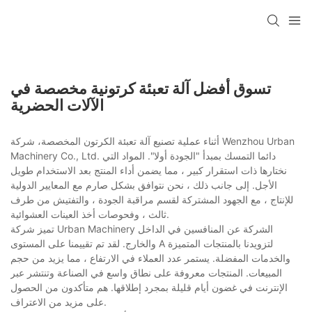
تسوق أفضل آلة تعبئة كرتونية مخصصة في
الآلات الحضرية
أثناء عملية تصنيع آلة تعبئة الكرتون المخصصة، شركة Wenzhou Urban
Machinery Co., Ltd. دائما التمسك بمبدأ "الجودة أولا". المواد التي
نختارها ذات استقرار كبير ، مما يضمن أداء المنتج بعد الاستخدام طويل
الأجل. إلى جانب ذلك ، نحن نتوافق بشكل صارم مع المعايير الدولية
للإنتاج ، مع الجهود المشتركة لقسم مراقبة الجودة ، والتفتيش من طرف
ثالث ، وفحوصات أخذ العينات العشوائية.
تميز شركة Urban Machinery الشركة عن المنافسين في الداخل
والخارج. لقد تم تقييمنا على المستوى A لتزويدنا بالمنتجات المتميزة
والخدمات المفضلة. يستمر عدد العملاء في الارتفاع ، مما يزيد من حجم
المبيعات. المنتجات معروفة على نطاق واسع في الصناعة وتنتشر عبر
الإنترنت في غضون أيام قليلة بمجرد إطلاقها. هم متأكدون من الحصول
على مزيد من الاعتراف.