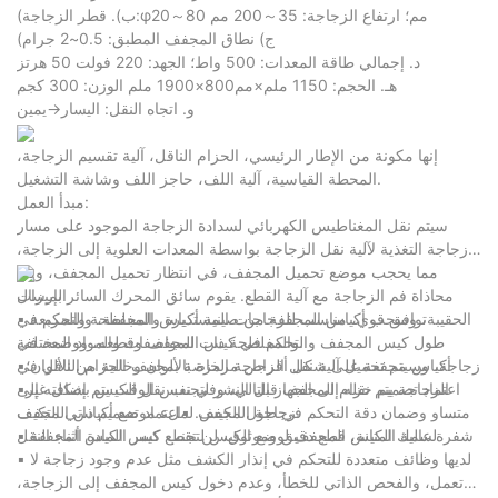
(ب). قطر الزجاجة:φ20～80 مم؛ ارتفاع الزجاجة: 35～200 مم
(ج) نطاق المجفف المطبق: 0.5~2 جرام
د. إجمالي طاقة المعدات: 500 واط؛ الجهد: 220 فولت 50 هرتز
هـ. الحجم: 1150 ملم×مم800×1900 ملم الوزن: 300 كجم
و. اتجاه النقل: اليسار→يمين
إنها مكونة من الإطار الرئيسي، الحزام الناقل، آلية تقسيم الزجاجة،
المحطة القياسية، آلية اللف، حاجز اللف وشاشة التشغيل.
مبدأ العمل:
سيتم نقل المغناطيس الكهربائي لسدادة الزجاجة الموجود على مسار
زجاجة التغذية لآلية نقل الزجاجة بواسطة المعدات العلوية إلى الزجاجة،
مما يحجب موضع تحميل المجفف، في انتظار تحميل المجفف، ويتم
محاذاة فم الزجاجة مع آلية القطع. يقوم سائق المحرك السائر بإرسال
الميزات
الحقيبة، وسحب أكياس المجففة من صينية أكياس المجففة، والتحكم في
▪ توافق قوي، مناسب للزجاجات المستديرة والمفلطحة والمربعة
والمفلطحة ذات المواصفات والمواد المختلفة.
طول كيس المجفف والتحكم في كيس المجفف وقطعه، ووضعه في
▪أكياس مجففة على شكل أقراص مرمزة بالألوان وخالية من الألوان؛
زجاجة، وسيتم تحميل آلية نقل الزجاجة الخاصة بمجفف الحزام الناقل في
الزجاجة يتم نقله إلى الجهاز التالي، وفي نفس الوقت يتم إضافته إلى
▪اعتماد تصميم حزام المجفف قبل النشر لتجنب نقل الكيس بشكل غير
زجاجة المجفف لملء موضع أكياس المجفف.
متساو وضمان دقة التحكم في طول الكيس. ▪اعتماد تصميم ذاتي التكيف
▪ شفرة عالية المتانة، قطع دقيق وموثوق، لن تقطع كيس المادة المجففة
لسمك الكيس المجفف لوضع الكيس لتجنب كسر الكيس أثناء النقل
▪ لديها وظائف متعددة للتحكم في إنذار الكشف مثل عدم وجود زجاجة لا
تعمل، والفحص الذاتي للخطأ، وعدم دخول كيس المجفف إلى الزجاجة،