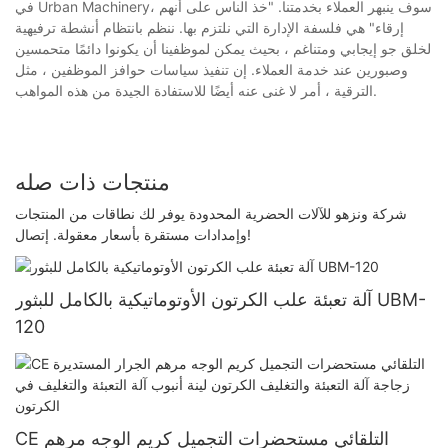
في Urban Machinery، سوف ينبهر العملاء بخدمتنا. "خذ الناس على أنهم
إرقاء" هي فلسفة الإدارة التي نلتزم بها. ننظم بانتظام أنشطة ترفيهية
لخلق جو إيجابي ومتناغم ، بحيث يمكن لموظفينا أن يكونوا دائمًا متحمسين
وصبورين عند خدمة العملاء. إن تنفيذ سياسات حوافز الموظفين ، مثل
الترقية ، أمر لا غنى عنه أيضًا للاستفادة الجيدة من هذه المواهب.
منتجات ذات صله
شركة ونزهو للآلات الحضرية المحدودة يوفر لك نطاقات من المنتجات
وإمدادات مستقرة بأسعار معقولة. إتصال!
آلة تعبئة علب الكرتون الأوتوماتيكية بالكامل للبثور UBM-
120
CE التلقائي مستحضرات التجميل كريم الوجه مرهم