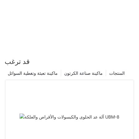
عامًا في الصناعة، يمكننا أن نشهد على التأثير التحويلي لدمج آلة عداد
الكبسولات في عملياتنا. يعد تبني الابتكار وتبسيط العمليات أمرًا ضروريًا
للحفاظ على القدرة التنافسية في سوق اليوم سريع الخطى، وهذه
المعدات المتقدمة هي بلا شك مفتاح الكفاءة في أفضل حالاتها. لذا،
استثمر في آلة مكافحة الكبسولات اليوم واستمتع بتجربة الفوائد مباشرة!
قد ترغب
المنتجات
ماكينة صناعة الكرتون
ماكينة تعبئة وتغطية السوائل