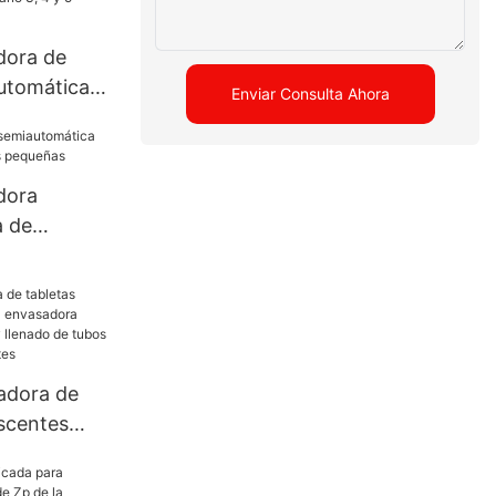
dora de
utomática
Enviar Consulta Ahora
 y 5 UBM-2
dora
a de
letas
adora de
escentes
adora
conteo y