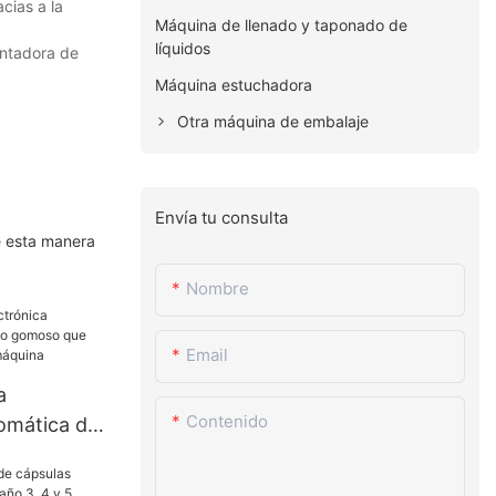
cias a la
Máquina de llenado y taponado de
líquidos
ontadora de
Máquina estuchadora
Otra máquina de embalaje
Envía tu consulta
e esta manera
Nombre
Email
a
Contenido
omática del
so que
lla la