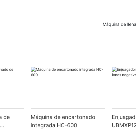
- La evolución de la tecnología 
sa farmacéutica, esta máquina
cartón
ción confiable y rentable para
s de llenado de cápsulas
de soluciones eficientes de
La evolución de la tecnología de
Máquina de llen
 a nosotros mientras
etas
cartón
n las características y
esta tecnología innovadora y
farmacéutica, la precisión y la
puede llevar su negocio al
cruciales cuando se trata del
Desde los primeros días de la ind
omprimidos. No se puede
el embalaje en cartón ha sido un
importancia de soluciones
esencial en la fabricación y dist
recuento de comprimidos, ya que
bienes. La innovación de las má
tamente en la calidad y
envasadoras de cartón ha revolu
a las máquinas llenadoras de
los medicamentos que se
eficiencia de este proceso, hac
as
s pacientes. En este artículo,
rápido, preciso y rentable. Este a
ás de cerca las líneas de
explorará la evolución de la tecn
 de la industria farmacéutica,
tas y la importancia de
embalaje de cartón y cómo ha t
bestimar la importancia de la
uciones eficientes en el
industria.
precisión. Para satisfacer las
ricación farmacéutica.
s de esta industria, las máquinas
a de
Máquina de encartonado
Enjuagado
ápsulas de líquidos
Los primeros días del embalaje 
integrada HC-600
UBMXP12
s se han convertido en una
recuento de comprimidos son un
implicaban trabajo manual, en el
negativo
dispensable. Estas máquinas