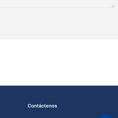
l embalaje en
ión de
izados. Estos
recisión y
alaje, con
una gama más
cajas de
istemas
idad en las
n,
 cumpliera con
 de la robótica
jorado aún más
nvasadoras de
avanzados
Contáctenos
roceso de
ja hasta