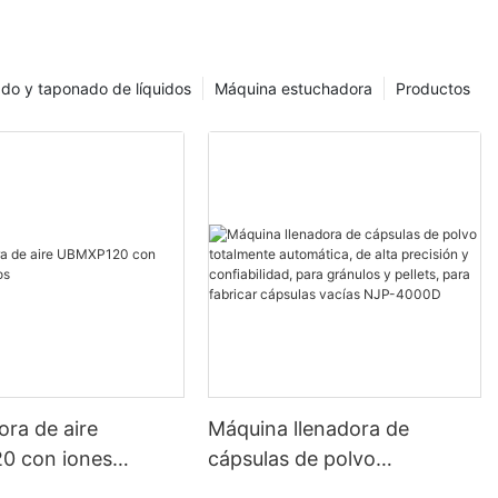
de embalaje en
 embalaje de
ado y taponado de líquidos
Máquina estuchadora
Productos
ustrialización,
 proceso
ribución de
quinas
cionado la
iéndolo más
rtículo
ología de
ransformado la
ra de aire
Máquina llenadora de
de cartón
0 con iones
cápsulas de polvo
 que los
s
totalmente automática, de