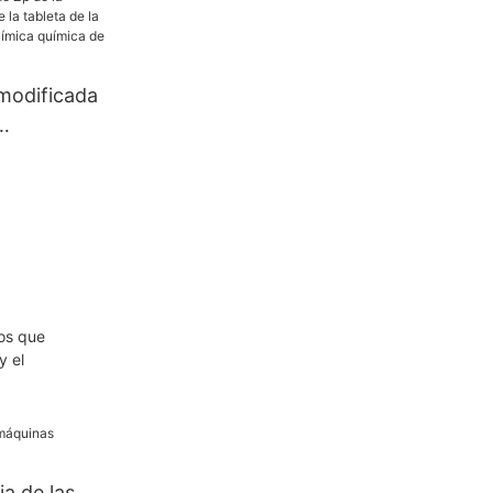
s de
escentes
 modificada
 Zp de la
rensa de la
rensa
uímica
íldora
os que
y el
ia de las