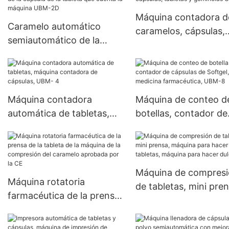
gomoso
Máquina contadora d
Caramelo automático
caramelos, cápsulas,
semiautomático de la
tabletas y gominolas
cápsula de la tableta que
UBM-8
cuenta la máquina UBM-
2D
Máquina contadora
Máquina de conteo d
automática de tabletas,
botellas, contador de
máquina contadora de
cápsulas de Softgel,
cápsulas, UBM- 4
tableta, medicina
farmacéutica, UBM-8
Máquina de compres
Máquina rotatoria
de tabletas, mini pren
farmacéutica de la prensa
máquina para hacer
de la tableta de la máquina
tabletas, máquina pa
de la compresión del
hacer dulces