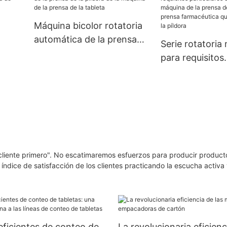
dulces de escritorio, Tdp-
llenado de tubo
0/1,5/5/6
tabletas eferv
Máquina bicolor rotatoria
automática de la prensa
Serie rotatoria
de la píldora de la máquina
para requisitos
ble
de la prensa de la tableta
particulares de
máquina de la p
tableta de la p
farmacéutica q
química de la p
cliente primero". No escatimaremos esfuerzos para producir product
índice de satisfacción de los clientes practicando la escucha activa 
eficientes de conteo de
La revolucionaria eficienc