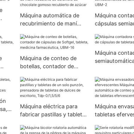
frijoles gomosos UBM-4D
máquina
e
Máquina automática de
Máquina conta
recubrimiento de maní
cápsulas semia
recubierto de caramelo de
de tamaño 3, 4
chocolate gomoso
recubierto de azúcar
Máquina conta
e
Máquina de conteo de
semiautomátic
botellas, contador de
cápsulas de tab
cápsulas de Softgel,
pequeñas
tableta, medicina
farmacéutica, UBM-16
ión
Máquina eléctrica para
Máquina envas
sa,
fabricar pastillas y tabletas
tabletas eferv
de un solo punzón,
Máquina envas
ra
prensadora de tabletas de
automática de 