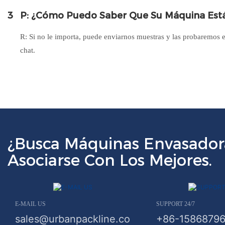
3
P: ¿Cómo Puedo Saber Que Su Máquina Está
R: Si no le importa, puede enviarnos muestras y las probaremos
chat.
¿Busca Máquinas Envasador
Asociarse Con Los Mejores.
E-MAIL US
SUPPORT 24/7
sales@urbanpackline.co
+86-1586879