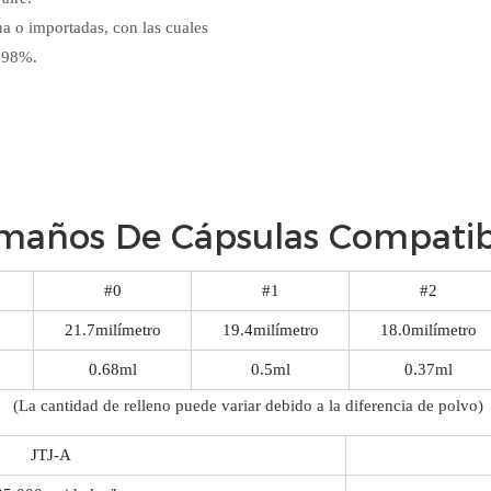
a o importadas, con las cuales
l 98%.
maños De Cápsulas Compatib
#0
#1
#2
o
21.7milímetro
19.4milímetro
18.0milímetro
0.68ml
0.5ml
0.37ml
(La cantidad de relleno puede variar debido a la diferencia de polvo)
JTJ-A