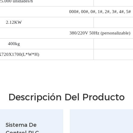
25.000 unidades/h
000#, 00#, 0#, 1#, 2#, 3#, 4#, 5#
2.12KW
380/220V 50Hz (personalizable)
400kg
X720X1700(L*W*H)
Descripción Del Producto
Sistema De