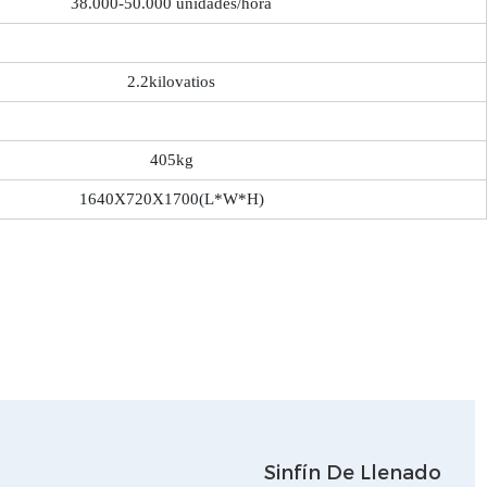
38.000-50.000 unidades/hora
2.2kilovatios
405kg
1640X720X1700(L*W*H)
Sinfín De Llenado