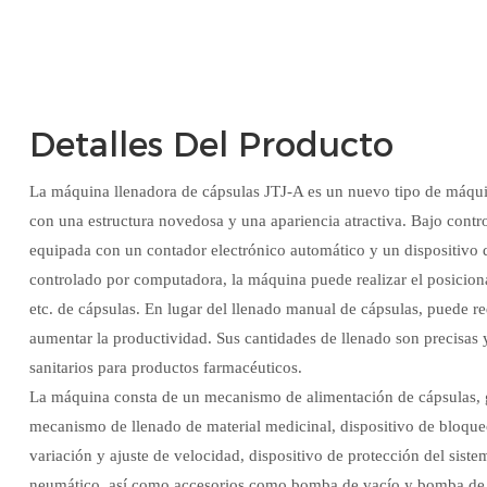
Detalles Del Producto
La máquina llenadora de cápsulas JTJ-A es un nuevo tipo de máqu
con una estructura novedosa y una apariencia atractiva. Bajo contro
equipada con un contador electrónico automático y un dispositivo 
controlado por computadora, la máquina puede realizar el posicion
etc. de cápsulas. En lugar del llenado manual de cápsulas, puede red
aumentar la productividad. Sus cantidades de llenado son precisas
sanitarios para productos farmacéuticos.
La máquina consta de un mecanismo de alimentación de cápsulas, g
mecanismo de llenado de material medicinal, dispositivo de bloqu
variación y ajuste de velocidad, dispositivo de protección del siste
neumático, así como accesorios como bomba de vacío y bomba de 