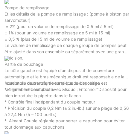
Pompe de remplissage
Et les détails de la pompe de remplissage : (pompe à piston par
servomoteur)
± 2% (pour un volume de remplissage de 0,5 ml à 5 ​​ml)
± 1% (pour un volume de remplissage de 5 ml à 15 ml)
± 0,5 % (plus de 15 ml de volume de remplissage)
Le volume de remplissage de chaque groupe de pompes peut
être ajusté dans son ensemble ou séparément avec une grande
précision.
Partie de bouchage
Le côté gauche est équipé d'un dispositif de couverture
automatique et le bras mécanique droit est responsable de la
rotation du couvercle, de sorte que la disposition est
Roue étoile de transfert pour pièce de bouchage
raisonnable et compacte.
* Alignement des tubes avec &lsquo ;’Entonnoir“Dispositif pour
bien introduire la pipette dans le flacon
* Contrôle final indépendant du couple moteur
* Précision du couple 0,2 Nm (± 2 in.-lb.) sur une plage de 0,56
à 22,4 Nm (5 – 100 po-lb.)
* Aimant Couple réglable pour serrer le capuchon pour éviter
tout dommage aux capuchons