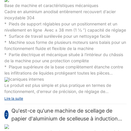
Base de machine et caractéristiques mécaniques
Cadre en aluminium anodisé entièrement recouvert d'acier
inoxydable 304
* Pieds de support réglables pour un positionnement et un
nivellement en ligne Avec ± 38 mm (1 ½ '’) capacité de réglage
* Surface de travail surélevée pour un nettoyage facile
* Machine sous forme de plusieurs moteurs sans balais pour un
fonctionnement fluide et flexible de la machine
* Partie électrique et mécanique située à l'intérieur du châssis
de la machine pour une protection complète
* Plaque supérieure de la base complètement étanche contre
les infiltrations de liquides protégeant toutes les pièces
mécaniques internes
Le produit est plus simple et plus pratique en termes de
fonctionnement, d'erreur de précision, de réglage de
l'installation, de nettoyage de l'équipement, de maintenance,
Lire la suite
etc. Cette série de modèles a une conception compacte et
raisonnable, une belle apparence, un fonctionnement et une
Qu'est-ce qu'une machine de scellage de
2
maintenance pratiques et est conforme aux normes de
papier d'aluminium de scelleuse à induction
conception GMP. L'ajustement de la mesure peut être le
froide à l'eau
premier ajustement sur une grande plage à l'approche de la