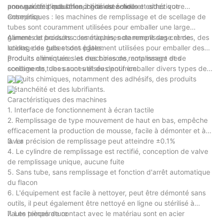
pour garantir que l'étanchéité est solide et esthétique
anneaux de production à grande échelle
une variété d'industries, choisissez-nous et aidez votre
entreprise.
Cosmétiques : les machines de remplissage et de scellage de
tubes sont couramment utilisées pour emballer une large
gamme de produits cosmétiques, notamment des crèmes, des
Aliments et boissons : les machines de remplissage et de
lotions, des gels et des pâtes.
scellage de tubes sont également utilisées pour emballer des
produits alimentaires et des boissons, notamment des
Produits chimiques : les machines de remplissage et de
condiments, des sauces et du dentifrice.
scellage de tubes sont utilisées pour emballer divers types de
produits chimiques, notamment des adhésifs, des produits
d'étanchéité et des lubrifiants.
Caractéristiques des machines
1. Interface de fonctionnement à écran tactile
2. Remplissage de type mouvement de haut en bas, empêche
efficacement la production de mousse, facile à démonter et à
laver
3. La précision de remplissage peut atteindre ±0.1%
4. Le cylindre de remplissage est rectifié, conception de valve
de remplissage unique, aucune fuite
5. Sans tube, sans remplissage et fonction d'arrêt automatique
du flacon
6. L'équipement est facile à nettoyer, peut être démonté sans
outils, il peut également être nettoyé en ligne ou stérilisé à
haute température
7. Les pièces de contact avec le matériau sont en acier