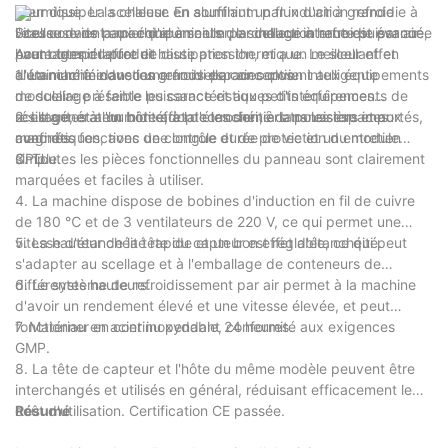
thermique. La scelleuse en aluminium par induction refroidie à
pour dissiper la chaleur. En soufflant un flux d'air à grande
l'eau convient aux équipements de scellage à haute puissance,
vitesse dans la machine à sceller, la chaleur interne est évacuée
Scelleuse de papier d'aluminium par induction refroidie par air
haute température et haute pression, et a un meilleur effet
pour obtenir l'effet de dissipation thermique. Le scellant en
Avantages du produit :
d'étanchéité dans les grands espaces clos.
aluminium à induction refroidi par air convient aux équipements
1. La machine avec une nouvelle conception intelligente
de scellage à faible puissance et aux petits équipements de
modulaire présente les caractéristiques d'interférences
scellage, et a un bon effet d'étanchéité dans les espaces
résistantes à l'humidité, à la corrosion, à la poussière et aux
2. Le générateur hôte adopte les derniers transistors importés,
confinés.
magnétiques, avec une longue durée de vie et un entretien
avec des fonctions de contrôle et de protection du module
simple.
CPU.
3. Toutes les pièces fonctionnelles du panneau sont clairement
marquées et faciles à utiliser.
4. La machine dispose de bobines d'induction en fil de cuivre
de 180 ℃ et de 3 ventilateurs de 220 V, ce qui permet une
vitesse d'étanchéité rapide et un bon effet d'étanchéité.
5. La hauteur de la tête du capteur est réglable, ce qui peut
s'adapter au scellage et à l'emballage de conteneurs de
différentes hauteurs.
6. Le système de refroidissement par air permet à la machine
d'avoir un rendement élevé et une vitesse élevée, et peut
fonctionner en continu pendant 24 heures.
7. Matériau en acier inoxydable, conformité aux exigences
GMP.
8. La tête de capteur et l'hôte du même modèle peuvent être
interchangés et utilisés en général, réduisant efficacement le
coût d'utilisation. Certification CE passée.
Résumé