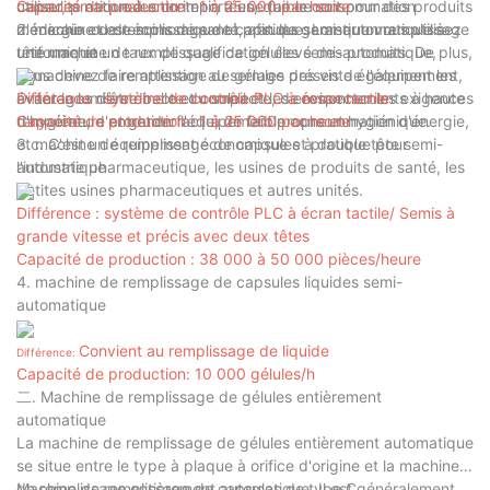
capsules nationales ou importées, que ce soit pour des produits
utiliser, pratique à entretenir, a une faible consommation
Capacité de production : 1 à 25 000 par heure
médicaux ou de soins de santé, afin de garantir un remplissage
d'énergie et est économique et pratique. ‌Lorsque vous utilisez
2. machine de remplissage de capsules semi-automatique à
uniforme et un taux de qualification élevé des produits. De plus,
une machine de remplissage de gélules semi-automatique,
tête unique
la machine de remplissage de gélules présente également les
vous devez faire attention au serrage des vis de l'équipement,
avantages d'être belle et compacte, de respecter les exigences
éviter la lumière directe du soleil et les environnements à haute
Différence : système de contrôle PLC à écran tactile
d'hygiène, d'entretien facile, de faible consommation d'énergie,
température et garder l'équipement propre et hygiénique. ‌
Capacité de production : 1 à 25 000 par heure
etc. C'est un équipement économique et pratique pour
3. machine de remplissage de capsules à double tête semi-
l'industrie pharmaceutique, les usines de produits de santé, les
automatique
petites usines pharmaceutiques et autres unités.
Différence : système de contrôle PLC à écran tactile/
Semis à
grande vitesse et précis avec deux têtes
Capacité de production : 38 000 à 50 000 pièces/heure
4. machine de remplissage de capsules liquides semi-
automatique
Convient au remplissage de liquide
Différence:
Capacité de production:
10 000 gélules/h
二. Machine de remplissage de gélules entièrement
automatique
La machine de remplissage de gélules entièrement automatique
se situe entre le type à plaque à orifice d'origine et la machine
de remplissage entièrement automatique. Il est généralement
Machine de remplissage de capsules de type C