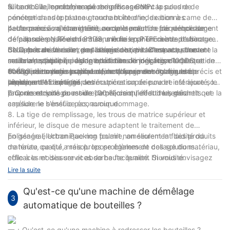
fuite d'huile, conforme aux exigences GMP.
silicone SIL importé, empêche efficacement la poudre de
3. La nouvelle machine de remplissage de capsules de
pénétrer dans le plateau tournant interne, de bonnes
conception adopte une grande boîte d'indexation à came de
performances d'étanchéité, aucune pollution par débordement
haute précision, changeant complètement la fréquence de
4. La came à rainure intérieure de la machine de remplissage
de poussière ; Roulement sans huile en PTFE à adaptation
défaillance passée du 83DS, même le phénomène de fracture
de capsules NJP est formée une fois par un centre d'usinage
biaxiale transversale, pas besoin de ravitaillement ; structure
de l'arbre de force et de l'arbre de sortie. C'est actuellement la
CNC, pas de division, pas d'épissure, pas d'espace, une
5. Le mécanisme de remplissage obtient le nouveau brevet
modulaire, équipée d'une opération de jogging, d'un entretien
seule entreprise qui adopte la boîte d'indexation 100DS et
meilleure stabilité, pas de bruit dans le mécanisme de
national, adopte le réglage tridimensionnel, force la plaque de
et d'un nettoyage pratiques, remplacement du moule en
100DS dans notre pays. Le fonctionnement continu de
transmission dans la production d'équipements à grande
dosage de manière uniforme, le volume de réglage est précis et
6. Équipées d'un système de nettoyage des matrices à
seulement 15 minutes.
l'équipement a été garanti.
vitesse.
rapide, et le dispositif de récupération de poudre est ajouté, le
pression d'air en ligne, les matrices supérieure et inférieure sont
taux de recyclage est de 100 %, ce qui réduit les déchets. et
propres et sans poussière, améliorent l'effet de semis.
7. Concentricité du moule de précision, écart nul, garantit que la
améliore le bénéfice économique.
capsule ne s'essuie pas, aucun dommage.
8. La tige de remplissage, les trous de matrice supérieur et
inférieur, le disque de mesure adaptent le traitement de
polissage électronique non polaire, améliorent la fluidité du
En général, Urban Packing fournit non seulement des produits
matériau, ce qui a résolu les problèmes de collage du matériau,
de haute qualité, mais propose également des solutions
colle à la moisissure et absorbe facilement l'humidité.
efficaces et des services de haute qualité. Si vous envisagez
d'acheter une machine de remplissage de gélules, vous
Lire la suite
souhaiterez peut-être nous contacter, envoyez-nous
simplement vos besoins et laissez-nous le reste.
Qu'est-ce qu'une machine de démêlage
3
automatique de bouteilles ?
一：Qu'est-ce qu'une machine à redresser les bouteilles ?