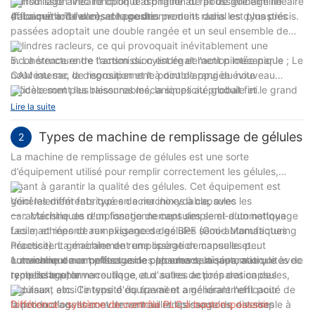
transmission linéaire optique d'origine au rail de guidage linéaire
verrouillage avec fonction d'aspiration de poussière élimine
(fabriqué à Taiwan), et le positionnement radial est plus précis.
efficacement l'excès de poudre.
4. La méthode d'ensachage des produits dans les dynasties
passées adoptait une double rangée et un seul ensemble de
cylindres racleurs, ce qui provoquait inévitablement une
incohérence entre l'action du cylindre et l'action mécanique ; Le
5. La structure de transmission est également pilotée par le
nouveau sac de regroupement à double rangée évite
CAM interne, la disposition et le point d'appui du nouveau
efficacement les blessures mécaniques au produit fini.
modèle sont plus raisonnables, la simplicité globale et le grand
espace de maintenance ; Le support de roulement de broche
Lire la suite
est relié aux cadres supérieur et inférieur, ce qui améliore la
résistance globale du cadre et contrôle efficacement les
Types de machine de remplissage de gélules
2
vibrations provoquées par le processus de remplissage de
La machine de remplissage de gélules est une sorte
poudre.
d’équipement utilisé pour remplir correctement les gélules,
visant à garantir la qualité des gélules. Cet équipement est
généralement fabriqué en acier inoxydable, avec les
Voici les différents types de machines à capsules
caractéristiques d'un fonctionnement simple et d'un nettoyage
一：Machine de remplissage de capsules semi-automatique
facile, et répond aux exigences des BPF (Good Manufacturing
Les machines de remplissage de gélules semi-automatiques
Practice). La machine de remplissage de capsules peut
nécessitent généralement une opération manuelle et
automatiquement effectuer le placement, la séparation, le
conviennent aux petites usines pharmaceutiques, aux unités de
1. machine de remplissage de capsules semi-automatique avec
remplissage, le verrouillage et d'autres actions des capsules,
recherche pharmaceutique, aux salles de préparation des
type de bouton
réduisant ainsi l'intensité du travail et améliorant l'efficacité de
hôpitaux, etc. ‌Ce type d'équipement a généralement pour
la production. Ils conviennent au remplissage de diverses
fonction d'agencer et de verrouiller les capsules, est simple à
Différence : système de contrôle PLC à bouton-poussoir