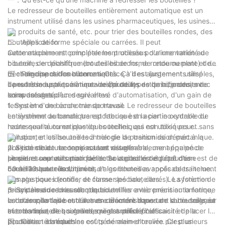
Le redresseur de bouteilles entièrement automatique est un
instrument utilisé dans les usines pharmaceutiques, les usines
de produits de santé, etc. pour trier des bouteilles rondes, des
bouteilles de forme spéciale ou carrées. Il peut
二：Application
automatiquement compléter les processus d'alimentation au
Cette machine est principalement utilisée pour une variété de
biberon, de déchiffrement des biberons, de retournement et de
bouteilles en plastique (bouteilles de forme ronde ou plate) de
déchargement des biberons. Grâce à des ajustements simples,
tri et de disposition automatiques. Ça’Il est largement utilisé
三：Principe de fonctionnement
il peut être appliqué à une variété de types de biberons, avec
dans les industries alimentaires/produits de base/produits de
Le redresseur automatique de bouteilles est principalement
les avantages d'un degré élevé d'automatisation, d'un gain de
soins de santé.
composé des pièces suivantes:
temps et d'une économie de travail. Le redresseur de bouteilles
1. Système de bande transporteuse
entièrement automatique est fabriqué en acier inoxydable de
Le système de bande transporteuse est la partie centrale du
haute qualité ou en plastiques techniques non toxiques et sans
redresseur automatique de bouteilles, qui est utilisé pour
pollution, et utilise une technologie de transmission mécanique.
transporter les bouteilles à trier de la position de départ à la
Il a une structure compacte et raisonnable, une apparence
position cible. Le tapis roulant est généralement équipé de
2. Système de reconnaissance visuelle
simple et une utilisation facile. Sa capacité de production est de
plusieurs capteurs pour détecter la position et l'état des
Le redresseur automatique de bouteilles est équipé d'une
60 à 120 bouteilles/minute, et les bouteilles applicables incluent
bouteilles pour un tri précis.
caméra haute résolution et d'algorithmes avancés de traitement
des plastiques (ronds, de forme spéciale, carrés). La fonction
d'image pour identifier et classer les bouteilles. Le système de
principale du redresseur de bouteilles entièrement automatique
reconnaissance visuelle peut identifier avec précision la forme,
3. Système de bras robotique
est d'empiler les bouteilles en désordre dans une sortie soignée
la couleur, la taille et d'autres caractéristiques de la bouteille, et
Le bras robotique est un autre élément important du redresseur
et ordonnée, ce qui grandement améliore l'efficacité de la
trier les bouteilles selon des règles prédéfinies.
automatique de bouteilles, qui est utilisé pour saisir et placer les
production et réduit les coûts de main-d'œuvre. C'est un
bouteilles. La machine est généralement reliée par plusieurs
四：Caractéristiques