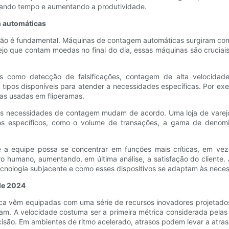
zando tempo e aumentando a produtividade.
 automáticas
ação é fundamental. Máquinas de contagem automáticas surgiram como
rejo que contam moedas no final do dia, essas máquinas são cruc
s como detecção de falsificações, contagem de alta velocidade
e tipos disponíveis para atender a necessidades específicas. Por 
as usadas em fliperamas.
as necessidades de contagem mudam de acordo. Uma loja de varej
os específicos, como o volume de transações, a gama de denomi
a equipe possa se concentrar em funções mais críticas, em vez de
o humano, aumentando, em última análise, a satisfação do cliente
cnologia subjacente e como esses dispositivos se adaptam às nece
de 2024
a vêm equipadas com uma série de recursos inovadores projetados 
stacam. A velocidade costuma ser a primeira métrica considerada pe
são. Em ambientes de ritmo acelerado, atrasos podem levar a atrasos