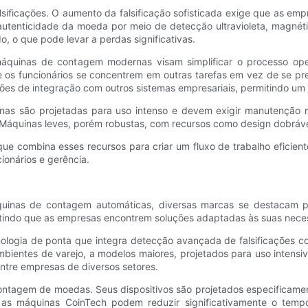
sificações. O aumento da falsificação sofisticada exige que as emp
tenticidade da moeda por meio de detecção ultravioleta, magnética
o, o que pode levar a perdas significativas.
quinas de contagem modernas visam simplificar o processo operaci
ue os funcionários se concentrem em outras tarefas em vez de se 
ões de integração com outros sistemas empresariais, permitindo um
nas são projetadas para uso intenso e devem exigir manutenção mí
áquinas leves, porém robustas, com recursos como design dobrável,
ue combina esses recursos para criar um fluxo de trabalho eficie
ionários e gerência.
nas de contagem automáticas, diversas marcas se destacam pela 
ntindo que as empresas encontrem soluções adaptadas às suas neces
ologia de ponta que integra detecção avançada de falsificações 
entes de varejo, a modelos maiores, projetados para uso intensiv
entre empresas de diversos setores.
ontagem de moedas. Seus dispositivos são projetados especificam
o, as máquinas CoinTech podem reduzir significativamente o te