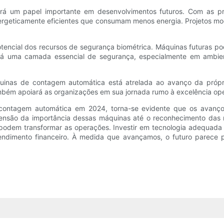
ará um papel importante em desenvolvimentos futuros. Com as pr
ergeticamente eficientes que consumam menos energia. Projetos mo
tencial dos recursos de segurança biométrica. Máquinas futuras po
nará uma camada essencial de segurança, especialmente em ambie
uinas de contagem automática está atrelada ao avanço da própria
bém apoiará as organizações em sua jornada rumo à excelência ope
e contagem automática em 2024, torna-se evidente que os avanço
são da importância dessas máquinas até o reconhecimento das ma
em transformar as operações. Investir em tecnologia adequada sig
eendimento financeiro. À medida que avançamos, o futuro parec