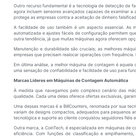
Outro recurso fundamental é a tecnologia de detecção de fal
agora incluem sensores avançados capazes de examinar a au
protege as empresas contra a aceitação de dinheiro falsificad
A facilidade de uso também é um aspecto essencial. As má
automatizada e ajustes fáceis de configuração permitem q
outra tendência, já que muitas máquinas agora oferecem opç
Manutenção e durabilidade são cruciais; as melhores máqui
empresas que precisam realocar operações com frequência. M
Em última análise, a melhor máquina de contagem é aquela q
uma sensação de confiabilidade e facilidade de uso para func
Marcas Líderes em Máquinas de Contagem Automática
À medida que navegamos pelo complexo cenário das máqui
qualidade. Cada uma delas oferece ofertas exclusivas, gara
Uma dessas marcas é a BillCounters, renomada por sua tecn
variam de designs compactos, adequados para pequenos ambi
tecnológica e suporte ao cliente conquistou seguidores fiéis 
Outra marca, a CoinTech, é especializada em máquinas de c
eficiência. Com funções de classificação e empilhament