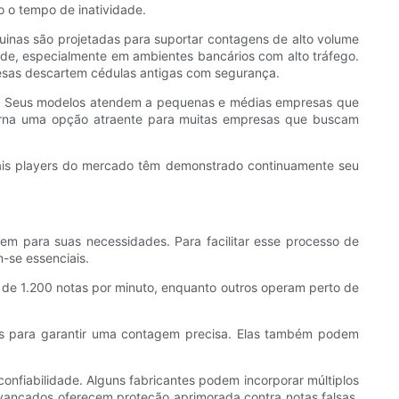
o tempo de inatividade.
nas são projetadas para suportar contagens de alto volume
de, especialmente em ambientes bancários com alto tráfego.
resas descartem cédulas antigas com segurança.
is. Seus modelos atendem a pequenas e médias empresas que
torna uma opção atraente para muitas empresas que buscam
ipais players do mercado têm demonstrado continuamente seu
m para suas necessidades. Para facilitar esse processo de
-se essenciais.
 de 1.200 notas por minuto, enquanto outros operam perto de
os para garantir uma contagem precisa. Elas também podem
onfiabilidade. Alguns fabricantes podem incorporar múltiplos
ançados oferecem proteção aprimorada contra notas falsas,