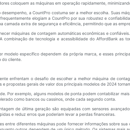
ores coloquem as máquinas em operação rapidamente, minimizando 
 desempenho, a CountPro costuma ser a melhor escolha. Suas máqui
requentemente elogiam a CountPro por sua robustez e confiabilida
ma camada extra de segurança e eficiência, permitindo que as emp
ornecer máquinas de contagem automáticas econômicas e confiáve
A combinação de tecnologia e acessibilidade do AffordBank as 
quer modelo específico dependem da própria marca, e esses princ
do cliente.
nte enfrentam o desafio de escolher a melhor máquina de contage
s e propostas gerais de valor dos principais modelos de 2024 tornam
ade. Por exemplo, alguns modelos de ponta podem contabilizar mais
celerado como bancos ou cassinos, onde cada segundo conta.
contagem de última geração são equipadas com sensores avançad
ápidas e reduz erros que poderiam levar a perdas financeiras.
ões entre diferentes máquinas pode fornecer informações sobre sua c
enquanto outros dependem de um único método. Os sistemas mais av