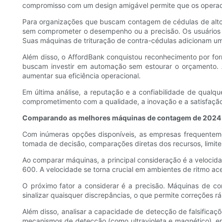
compromisso com um design amigável permite que os operad
Para organizações que buscam contagem de cédulas de alto
sem comprometer o desempenho ou a precisão. Os usuários f
Suas máquinas de trituração de contra-cédulas adicionam u
Além disso, o AffordBank conquistou reconhecimento por f
buscam investir em automação sem estourar o orçamento. 
aumentar sua eficiência operacional.
Em última análise, a reputação e a confiabilidade de qual
comprometimento com a qualidade, a inovação e a satisfação 
Comparando as melhores máquinas de contagem de 2024
Com inúmeras opções disponíveis, as empresas frequenteme
tomada de decisão, comparações diretas dos recursos, limite
Ao comparar máquinas, a principal consideração é a velocid
600. A velocidade se torna crucial em ambientes de ritmo a
O próximo fator a considerar é a precisão. Máquinas de 
sinalizar quaisquer discrepâncias, o que permite correções r
Além disso, analisar a capacidade de detecção de falsificaç
mecanismos de detecção (como ultravioleta e magnético), 