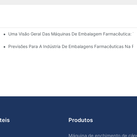
Uma Visão Geral Das Máquinas De Embalagem Farmacêutica: Ti
agem Farmacêutica
have
Previsões Para A Indústria De Embalagens Farmacêuticas Na P
teis
Produtos
Máquina de enchimento de cáp