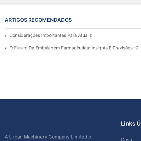
ARTIGOS RECOMENDADOS
Considerações Importantes Para Atualizar Máquinas De Embal
O Futuro Da Embalagem Farmacêutica: Insights E Previsões -c
Links Ú
A Urban Machinery Company Limited é
Casa