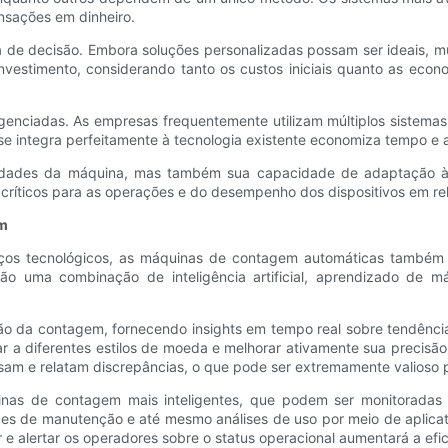
nsações em dinheiro.
de decisão. Embora soluções personalizadas possam ser ideais, mu
estimento, considerando tanto os custos iniciais quanto as econ
enciadas. As empresas frequentemente utilizam múltiplos sistemas
 integra perfeitamente à tecnologia existente economiza tempo e a
cidades da máquina, mas também sua capacidade de adaptação às
críticos para as operações e do desempenho dos dispositivos em re
em
os tecnológicos, as máquinas de contagem automáticas também e
o uma combinação de inteligência artificial, aprendizado de máq
recisão da contagem, fornecendo insights em tempo real sobre tendê
 a diferentes estilos de moeda e melhorar ativamente sua precisã
am e relatam discrepâncias, o que pode ser extremamente valioso 
inas de contagem mais inteligentes, que podem ser monitoradas
s de manutenção e até mesmo análises de uso por meio de aplica
 e alertar os operadores sobre o status operacional aumentará a efic