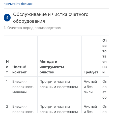
прочитайте больше
проектируем разумную производственную линию и
количеству европейских рынков для клиентов.
предоставляем различное оборудование, включая, помимо
Обслуживание и чистка счетного
прочего, наполнение капсул, блистерную упаковку,
4
смешивание, подсчет, грануляцию в псевдоожиженном
оборудования
слое, чистую комнату, мягкую алюминиевую упаковку и т.
1. Очистка перед производством
д.
От
ве
тс
тв
Н
Методы и
ен
е
Чистый
инструменты
ны
т
контент
очистки
Требует
й
1
Внешняя
Протрите чистым
Чистый
Оп
поверхность
влажным полотенцем
и без
ер
машины
пыли
ат
ор
2
Внешняя
Протрите чистым
Чистый
Оп
поверхность
влажным полотенцем
и без
ер