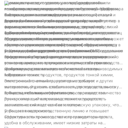
промышленности, ‌ подсчет, ‌ розлив, ‌ расфасовка или
двигатель приводит пластину во вращение, чтобы
фармацевтического упаковочного оборудования и
консервирование твердых предметов правильной формы. ‌
лекарство автоматически попадало в бутылку. ‌ Удобно и
повышение международной конкурентоспособности. ‌
一: область применения электронного счетного гранулятора
счетная машина изготовлена ​​из нержавеющей стали и
быстро заменять счетный диск разных спецификаций и
Являясь одним из высокотехнологичных
1. Фармацевтическая индустрия
других высококачественных материалов, ‌ имеет
моделей, ‌ без какой-либо другой регулировки. ‌ Этот тип
фармацевтических упаковочных устройств, ‌ гранулятор в
Электронная машина для подсчета гранул может
характеристики небольшого размера, ‌ легкий вес, ‌ тихий
машины является самым маленьким, ‌ передовой, ‌
фармацевтике, ‌ больница, ‌ пищевая и другие отрасли
использоваться на линии по производству
шум, ‌ точный подсчет, ‌ простота эксплуатации и простота
красивый и экономичный счетный розлив, ‌ упаковочное
промышленности, ‌ не только повышает эффективность
фармацевтической упаковки, для таблеток, капсул, частиц
2. Пищевая промышленность
обслуживания. ‌ Часть, контактирующая с лекарством,
оборудование в Китае в настоящее время. ‌
производства, ‌ также уменьшает количество ошибок
и других мелких частиц лекарственных материалов, может
Электронную счетную машину можно использовать на
изготовлена ​​из нержавеющей стали, ‌ обеспечить чистоту
вручную, ‌ улучшает качество упаковки, ‌ будущая звезда в
обеспечить высокоскоростной подсчет, эффективную
линиях по производству конфет, картофельных чипсов,
упаковки, ‌ в соответствии с требованиями GMP, ‌ идеальное
индустрии фармацевтического упаковочного оборудования
упаковку, чтобы удовлетворить требования к
печенья, орехов и другой упаковки для пищевых
3. Химическая индустрия
специальное оборудование для подсчета, ‌ розлив и ‌
эффективному производству и качеству продукции.
продуктов, поскольку мелкие частицы материала можно
Электронный счетный гранулятор также имеет широкий
упаковка лекарств, таких как капсулы, ‌ таблетки и ‌
точно измерить, контролировать количество упаковок,
спектр применения в процессе химического производства,
гранулы. ‌
чтобы гарантировать качество и количество производимых
может точно рассчитывать количество и поток
二: преимущества электронной счетной машины
товаров.
нефтехимических продуктов, продуктов тонкой химии,
1. Высокая точность
синтетического аммиака, резиновых добавок и других
Электронный счетный гранулятор использует
материалов, улучшать стабильность производственного
высокоточный датчик взвешивания для подсчета, высокую
процесса, повышать эффективность производства.
точность, небольшую погрешность, сокращает количество
2. Высокая степень автоматизации
ручных операций в производственном процессе,
Электронная счетная машина может осуществлять
значительно снижает ошибки и потери.
автоматический подсчет и автоматическую упаковку, что
упрощает всю производственную линию и повышает
3. Высокая надежность
эффективность производства и производительность.
Структура электронного счетного гранулятора проста,
удобна в обслуживании, имеет низкие затраты на