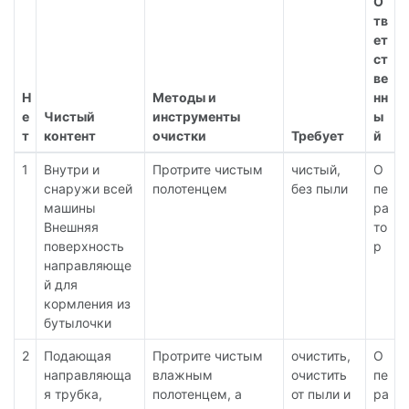
О
тв
ет
ст
ве
Н
Методы и
нн
е
Чистый
инструменты
ы
т
контент
очистки
Требует
й
1
Внутри и
Протрите чистым
чистый,
О
снаружи всей
полотенцем
без пыли
пе
машины
ра
Внешняя
то
поверхность
р
направляюще
й для
кормления из
бутылочки
2
Подающая
Протрите чистым
очистить,
О
направляюща
влажным
очистить
пе
я трубка,
полотенцем, а
от пыли и
ра