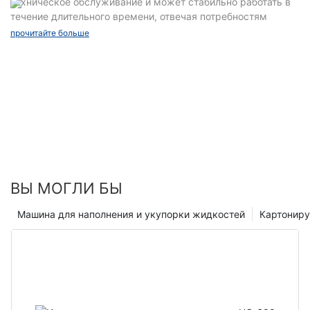
техническое обслуживание и может стабильно работать в
течение длительного времени, отвечая потребностям
непрерывного и массового производства предприятий.
прочитайте больше
ВЫ МОГЛИ БЫ
Машина для наполнения и укупорки жидкостей
Картонир