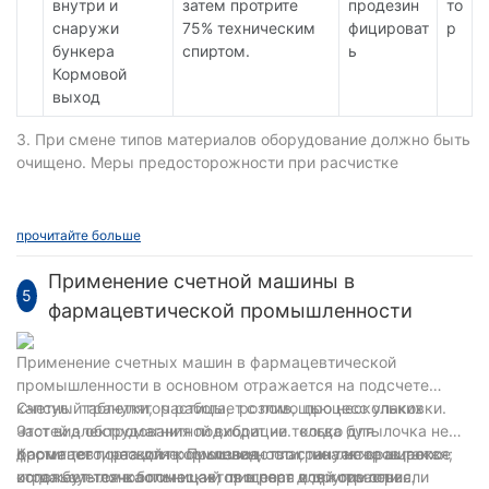
внутри и
затем протрите
продезин
то
снаружи
75% техническим
фицироват
р
бункера
спиртом.
ь
Кормовой
выход
3. При смене типов материалов оборудование должно быть
очищено. Меры предосторожности при расчистке
территории:
1. Отключите основной источник питания;
2. Очистка бункера. Снимите бункер и очистите его
прочитайте больше
отдельно;
3. Очистка виброплиты и гофрированной пластины.
Применение счетной машины в
5
Несколько раз протрите 75% медицинским спиртом.
фармацевтической промышленности
4. Счётные части чистые. Вытащите направляющую трубку,
фотоэлектрический датчик и каждую соединительную
Применение счетных машин в фармацевтической
линию, протрите линзу фотоэлектрической головки
промышленности в основном отражается на подсчете
впитывающей ватой или медицинской марлей для удаления
капсул. ‌ таблетки, ‌ частицы, ‌ розлив, ‌ процесс упаковки. ‌
Счетный гранулятор работает с помощью нескольких
пыли.
Этот вид оборудования подходит не только для
частей электромагнитной вибрации. ‌ когда бутылочка не
фармацевтической промышленности, ‌ но также широко
достигает порта для кормления, ‌ пластина не вращается; ‌
Кроме того, развитие ‌ Производство грануляторов также
используется в больницах, ‌ пищевая и другие отрасли
когда бутылочка помещается в порт для кормления, ‌
отражает технологический прогресс всей отрасли