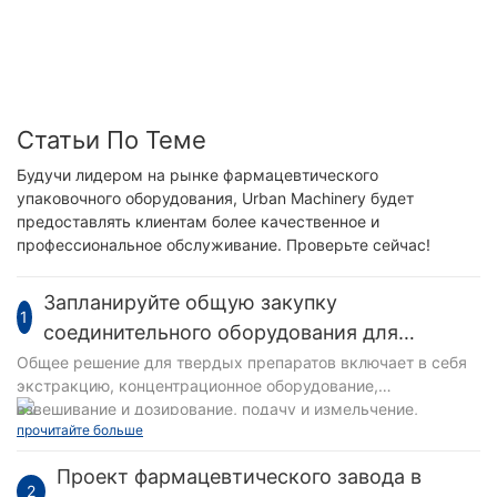
оборудование для нанесения этикеток на
рулон 330 мл, 500 мл, этикетировочная
машина для наклеивания этикеток на бутылки
с водой
Статьи По Теме
Будучи лидером на рынке фармацевтического
упаковочного оборудования, Urban Machinery будет
предоставлять клиентам более качественное и
профессиональное обслуживание. Проверьте сейчас!
Запланируйте общую закупку
1
соединительного оборудования для
клиентов в Бразилии в 2024
Общее решение для твердых препаратов включает в себя
экстракцию, концентрационное оборудование,
взвешивание и дозирование, подачу и измельчение,
прочитайте больше
транспортировку и эксплуатацию материалов, грануляцию,
сушку кипячением, смешивание, таблетирование,
Проект фармацевтического завода в
наполнение капсул, интеграцию блистерной упаковки,
2