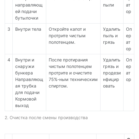
направляющ
пыли
ат
ей подачи
ор
бутылочки
3
Внутри тела
Откройте капот и
Удалить
Оп
протрите чистым
пыль и
ер
полотенцем.
грязь
ат
ор
4
Внутри и
После протирания
Удалить
Оп
снаружи
чистым полотенцем
грязь и
ер
бункера
протрите и очистите
продези
ат
Направляющ
75%-ным техническим
нфицир
ор
ая трубка
спиртом.
овать
для подачи
Кормовой
выход
2. Очистка после смены производства