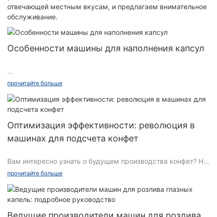
отвечающей местным вкусам, и предлагаем внимательное
обслуживание.
Особенности машины для наполнения капсул
Новая модель машины для наполнения капсул заменена на
прочитайте больше
сенсорный экран управления, удобна в эксплуатации,
продлевает срок службы всего тела и становится более
высококачественной.
Оптимизация эффективности: революция в
машинах для подсчета конфет
Часть трансляционной капсулы имеет структуру
полностью автоматической машины для наполнения
Вам интересно узнать о будущем производства конфет? Не
капсул, чтобы повысить точность, уменьшить трение, часть
ищите ничего, кроме революционной машины для подсчета
капсулы с замком использует плоский режим, используя
прочитайте больше
конфет! В этой статье мы рассмотрим, как эта технология
пневматический принцип для достижения автоматизации,
оптимизирует эффективность кондитерской
эффективно предотвращает тремор порошка, улучшает
промышленности, делая производственные процессы
качество продукции, сокращает трудозатраты, легко
быстрее, точнее и экономичнее. Присоединяйтесь к нам,
обрабатывается. использовать.
Ведущие производители машин для розлива