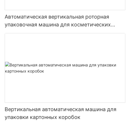
товаров.
Автоматическая вертикальная роторная
3. Химическая индустрия
упаковочная машина для косметических
флаконов с духами, масками и мылом, а
Электронный счетный гранулятор также имеет широкий
также для картонной упаковки.
спектр применения в процессе химического производства,
может точно рассчитывать количество и поток
нефтехимических продуктов, продуктов тонкой химии,
синтетического аммиака, резиновых добавок и других
материалов, улучшать стабильность производственного
процесса, повышать эффективность производства.
二: преимущества электронной счетной машины
Вертикальная автоматическая машина для
1. Высокая точность
упаковки картонных коробок
Электронный счетный гранулятор использует