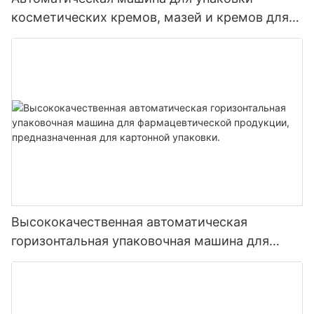
машины является самым маленьким, ‌ передовой, ‌
фармацевтического оборудования, а объем рынка
косметических кремов, мазей и кремов для
красивый и экономичный счетный розлив, ‌ упаковочное
превысил 100 миллиардов юаней. Можно сказать, что
лица в круглые баночки и бутылки,
оборудование в Китае в настоящее время. ‌
китайская индустрия фармацевтического упаковочного
сертифицированная по стандарту CE.
оборудования имеет широкое рыночное пространство в
Кроме того, развитие ‌ Производство грануляторов также
будущем, и еще существует огромный потенциал, который
отражает технологический прогресс всей отрасли
можно использовать.
фармацевтического упаковочного оборудования и
повышение международной конкурентоспособности. ‌
Являясь одним из высокотехнологичных
фармацевтических упаковочных устройств, ‌ гранулятор в
фармацевтике, ‌ больница, ‌ пищевая и другие отрасли
промышленности, ‌ не только повышает эффективность
производства, ‌ также уменьшает количество ошибок
вручную, ‌ улучшает качество упаковки, ‌ будущая звезда в
индустрии фармацевтического упаковочного оборудования
Высококачественная автоматическая
горизонтальная упаковочная машина для
фармацевтической продукции,
一: область применения электронного счетного гранулятора
предназначенная для картонной упаковки.