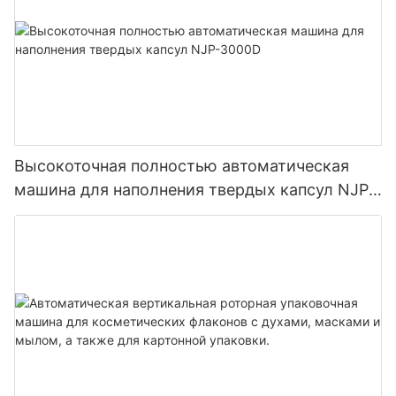
1. Фармацевтическая индустрия
Электронная машина для подсчета гранул может
использоваться на линии по производству
фармацевтической упаковки, для таблеток, капсул, частиц
и других мелких частиц лекарственных материалов, может
обеспечить высокоскоростной подсчет, эффективную
упаковку, чтобы удовлетворить требования к
Высокоточная полностью автоматическая
эффективному производству и качеству продукции.
машина для наполнения твердых капсул NJP-
3000D
2. Пищевая промышленность
Электронную счетную машину можно использовать на
линиях по производству конфет, картофельных чипсов,
печенья, орехов и другой упаковки для пищевых
продуктов, поскольку мелкие частицы материала можно
точно измерить, контролировать количество упаковок,
чтобы гарантировать качество и количество производимых