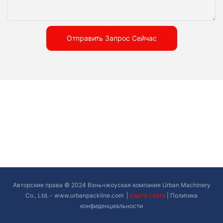
течение длительного времени, отвечая потребностям
непрерывного и массового производства предприятий.
Отправить Запрос Сейчас
Авторские права © 2024 Вэньчжоуская компания Urban Machinery
Co., Ltd. -
www.urbanpackline.com
|
Карта сайта
|
Политика
конфиденциальности