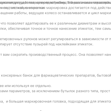
тяжения устройства, а передний конец этикетки выталкивается
ологии для удовлетворения потребностей различных отраслей и
ую головку и точно нанести этикетку. Эта высокоточная операц
н под меткой, синхронная маркировка достигается под действ
чное положение этикетки.
ращении работы, ведущее колесо останавливается и цикл марк
 что позволяет адаптировать ее к различным диаметрам и высо
лки, обеспечивая точное и точное нанесение этикеток, тем са
етировочных рулонов может регулироваться в зависимости от 
тирует отсутствие пузырей под наклейками этикеток.
 вам сократить производственный процесс. Она позволяет нан
и консервных банок для фармацевтических препаратов, бытовой
е или используя ее отдельно.
рами параметров, за исключением бутылок разного типа, прост
а, и большая маркировочная головка, подходящая для этикето