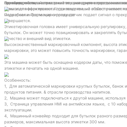
барабана меняет направление по сравнению с состоянием на
гуманизированный сенсорный экран и другие передовые техн
его координаты, а затем захватить материал через всасывающ
Принцип работы
бумаги для маркировки. Когда помеченный объект расположе
повышает эффективность производства, но и обеспечивает то
маркировки. После маркировки датчик подает сигнал о прек
Подробная информация о продукте
завершается.
Этикетировочная головка имеет универсальную регулировку,
бутылок. Он может точно позиционировать и закреплять буты
качество и внешний вид этикетки.
Высококачественный маркировочный компонент, высота этик
маркировки, это может повысить точность маркировки, гаран
Эта машина может быть оснащена кодером даты, что поможет
этикетки и печатать на одной машине.
Особенность:
1, Для автоматической маркировки круглых бутылок, банок 
продуктов питания. & отрасли производства напитков.
2, Машина может подключаться к другой машине, используя е
3, Страница управления HMI на английском языке, с 10 набо
эксплуатации.
4, Машинный конвейер подходит для бутылок разного размер
размеров, максимальная высота этикетки 300 мм.