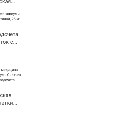
ская
аполнения
ок,
етки,
ые
одсчета
капсулы,
ток с
аполнения
й, 25 кг,
ток
ская
летки
ы Счетчик
на для
ылок UBM-