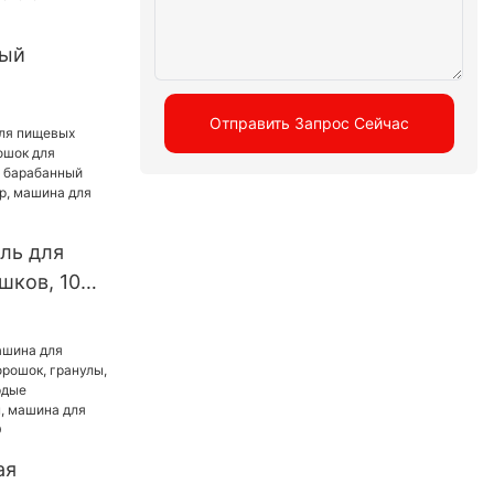
ный
ский пресс
Отправить Запрос Сейчас
 роторный
ресс,
ль для
шков, 100
ля
специй,
орошок
, машина
ия
ая