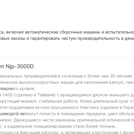
16
а, включая автоматические сборочные машины и испытательн
вые заказы и гарантировать чистую производительность в день
ул Njp-3000D
сиональных производителей в сочетании с более чем 20-летним
ических высокоскоростных машин для наполнения капсул, тех
лентного уровня.
ующие::
и 140D (сделано в Тайване) с вращающимся диском меньшего 
рутящий момент, стабильная работа, более длительный срок с
ся подшипники из конструкционного пластика (сделано в Герма
лен до 3 лет.
е капсулы не могут попасть в помещение передачи, цикл обслу
 низок; Движущиеся части заменены оригинальной оптической 
, а радиальное позиционирование стало более точным.
 процесса фиксации капсулы, а запирающая конструкция с фун