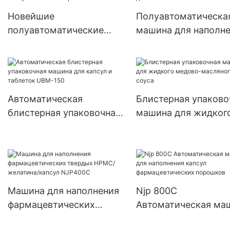
Новейшие
Полуавтоматическа
полуавтоматические
машина для наполн
машины для наполнения
порошковых капсул 
небольших капсул
двойной головкой J
000#~5# с травами
PRO
Автоматическая
Блистерная упаково
блистерная упаковочная
машина для жидког
машина для капсул и
медово-масляного 
таблеток UBM-150
Машина для наполнения
Njp 800C
фармацевтических
Автоматическая ма
твердых HPMC/
для наполнения кап