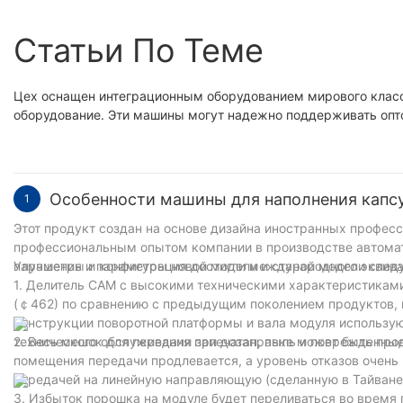
Статьи По Теме
Цех оснащен интеграционным оборудованием мирового класс
оборудование. Эти машины могут надежно поддерживать опто
Особенности машины для наполнения капс
1
Этот продукт создан на основе дизайна иностранных профес
профессиональным опытом компании в производстве автомат
параметры и конфигурация достигли международного эквива
Улучшения и параметры новой модели и старой модели след
1. Делитель CAM с высокими техническими характеристикам
(￠462) по сравнению с предыдущим поколением продуктов, к
конструкции поворотной платформы и вала модуля используют
технического обслуживания при дозаправке может быть прод
2. Весь мешок для передачи запечатан, пыль и поврежденны
помещения передачи продлевается, а уровень отказов очень
передачей на линейную направляющую (сделанную в Тайване)
3. Избыток порошка на модуле будет переливаться во время