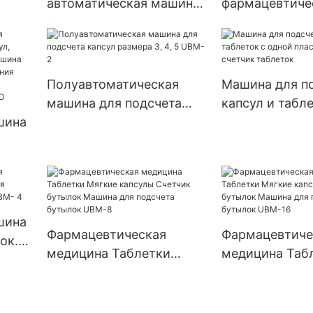
автоматическая машина
фармацевтиче
для наполнения капсул
машина для н
фармацевтическими
капсул, порош
порошками,
гранулы, табл
автоматическая машина
пустые тверд
Полуавтоматическая
Машина для п
для наполнения капсул
желатиновые 
машина для подсчета
капсул и табле
машина для н
шина
капсул размера 3, 4, 5
одной пластино
Njp 1500D
UBM-2
счетчик табле
,
шина
шина
Фармацевтическая
Фармацевтиче
ок.
медицина Таблетки
медицина Таб
та
Мягкие капсулы Счетчик
Мягкие капсул
ых
UBM-
бутылок Машина для
бутылок Маши
подсчета бутылок UBM-8
подсчета бут