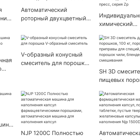
я
Автоматический
Индивидуаль
ения
роторный двухцветный
химический
с
таблеточный пресс-
фармацевтиче
TJ-A
машина для прессования
для таблеток,
таблеток
таблеточный п
V-образный конусный
серия Zp
чная
смеситель для порошка
о
V-образный смеситель
SH 3D смесите
соуса
пищевых поро
кг, порошок д
приправы для 
барабанный п
чили, блендер
для смешиван
шина
сул
NJP 1200C Полностью
Автоматическ