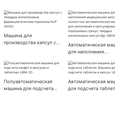
желатина/капсул
фармацевтических
NJP400C
порошков
Машина для
производства капсул с
Автоматическая ма
твердым желатиновым
для наполнения
фармацевтическим
медицинских капсул
порошком NJP 2500C
полностью
автоматическая ма
для наполнения и
Полуавтоматическая
Автоматическая ма
капсулирования
машина для подсчета
для подсчета таблет
порошковых гранул,
конфет в капсулах и
Машина для подсче
твердых желатинов
таблетках UBM-2D
таблеток и капсул. 
капсул Njp-3800D
4