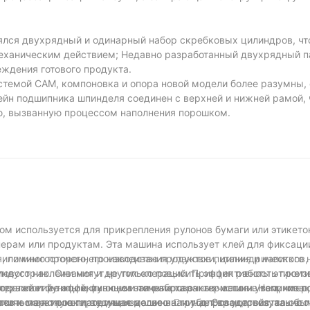
ялся двухрядный и одинарный набор скребковых цилиндров, чт
еханическим действием; Недавно разработанный двухрядный п
ждения готового продукта.
стемой CAM, компоновка и опора новой модели более разумны,
ейн подшипника шпинделя соединен с верхней и нижней рамой,
ю, вызванную процессом наполнения порошком.
ом используется для прикрепления рулонов бумаги или этикето
рам или продуктам. Эта машина использует клей для фиксации
- или многостороннего наклеивания упаковки, цилиндрического 
 помимо прочего, производство продуктов питания и напитков
глового наклеивания и других операций. Принцип работы этикет
ндустрию. Они могут не только повысить эффективность произв
елей и функций, их основная работа заключается в том, что по
 технологий типы и функции этикетировочных машин увеличиваю
 отражает ее эффективные и точные характеристики. Например
тов к маркировке, ведущее колесо начинает вращаться, так что
ическая этикетировочная машина  и т. д. Эти устройства обы
ить печатную плату или изделие на трубопроводе, визуально 