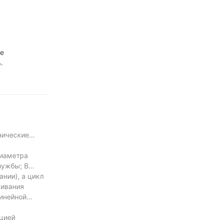
ое
.
нические
диаметра
лужбы; В
нии), а цикл
живания
линейной
кцией