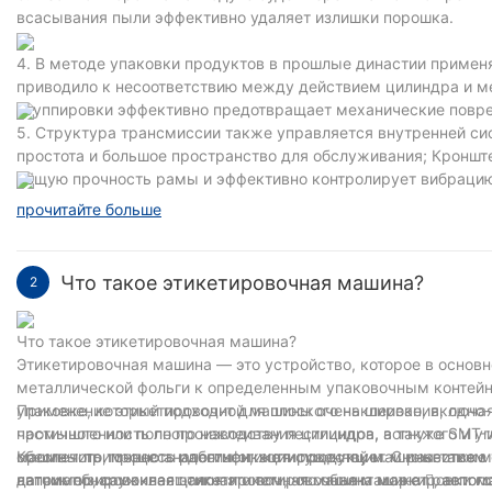
всасывания пыли эффективно удаляет излишки порошка.
4. В методе упаковки продуктов в прошлые династии примен
приводило к несоответствию между действием цилиндра и м
группировки эффективно предотвращает механические повре
5. Структура трансмиссии также управляется внутренней си
простота и большое пространство для обслуживания; Кроншт
общую прочность рамы и эффективно контролирует вибраци
прочитайте больше
Что такое этикетировочная машина?
2
Что такое этикетировочная машина?
Этикетировочная машина — это устройство, которое в основн
металлической фольги к определенным упаковочным контейне
упаковке, который подходит для плоского наклеивания, одно
Применение этикетировочной машины очень широко, включая,
частичного или полного наклеивания цилиндра, вогнутого и у
промышленность по производству пестицидов, а также SMT-и
машины примерно аналогичен, хотя существует множество мод
обеспечить точность идентификации продукции. С развитием
Кроме того, процесс работы этикетировочной машины также
датчик обнаруживает сигнал о том, что объект маркировки го
например, самоклеящаяся этикетировочная машина , автомат
автоматизированная этикетировочная машина может располож