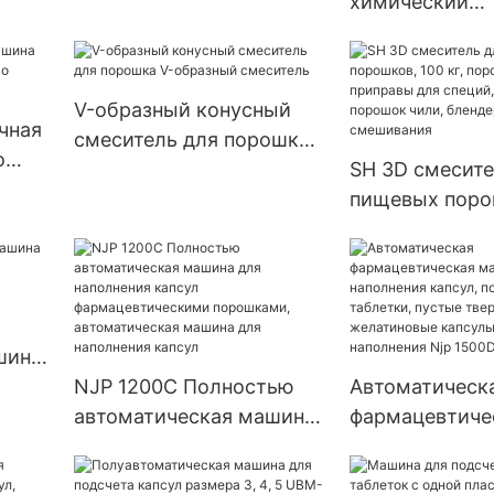
химический
с
таблеточный пресс-
фармацевтиче
TJ-A
машина для прессования
для таблеток,
таблеток
таблеточный п
V-образный конусный
серия Zp
чная
смеситель для порошка
о
V-образный смеситель
SH 3D смесите
соуса
пищевых поро
кг, порошок д
приправы для 
барабанный п
чили, блендер
для смешиван
шина
сул
NJP 1200C Полностью
Автоматическ
автоматическая машина
фармацевтиче
для наполнения капсул
машина для н
фармацевтическими
капсул, порош