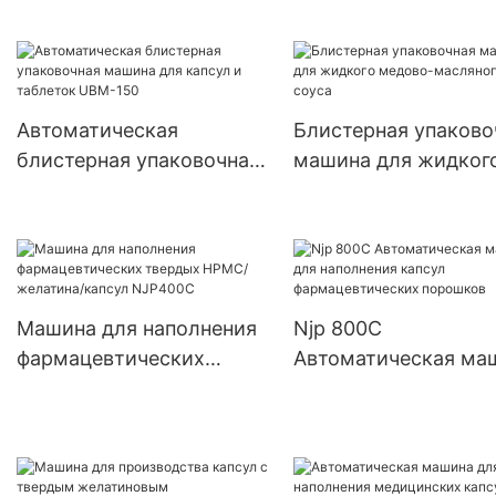
машины для наполнения
порошковых капсул 
небольших капсул
двойной головкой J
000#~5# с травами
PRO
Автоматическая
Блистерная упаково
блистерная упаковочная
машина для жидког
машина для капсул и
медово-масляного 
таблеток UBM-150
Машина для наполнения
Njp 800C
фармацевтических
Автоматическая ма
твердых HPMC/
для наполнения кап
желатина/капсул
фармацевтических
NJP400C
порошков