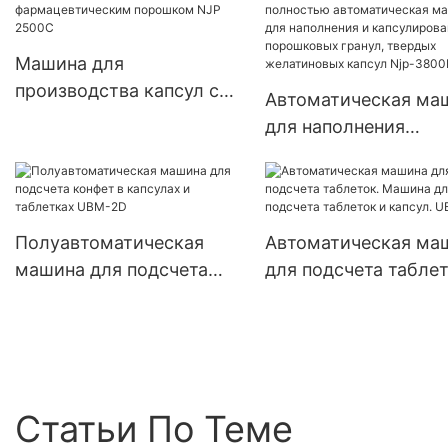
Машина для
производства капсул с
Автоматическая ма
твердым желатиновым
для наполнения
фармацевтическим
медицинских капсул
порошком NJP 2500C
полностью
автоматическая ма
для наполнения и
Полуавтоматическая
Автоматическая ма
капсулирования
машина для подсчета
для подсчета таблет
порошковых гранул,
конфет в капсулах и
Машина для подсче
твердых желатинов
таблетках UBM-2D
таблеток и капсул. 
капсул Njp-3800D
4
Статьи По Теме