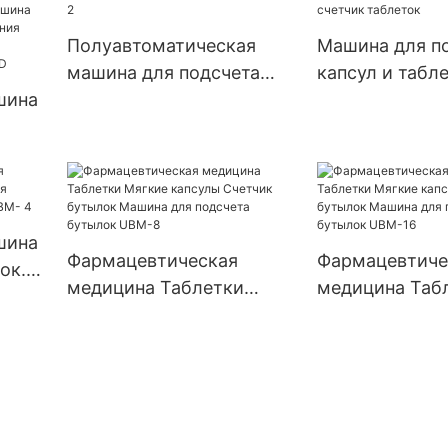
порошками,
гранулы, табл
автоматическая машина
пустые тверд
Полуавтоматическая
Машина для п
для наполнения капсул
желатиновые 
машина для подсчета
капсул и табле
машина для н
шина
капсул размера 3, 4, 5
одной пластино
Njp 1500D
UBM-2
счетчик табле
,
шина
шина
Фармацевтическая
Фармацевтиче
ок.
медицина Таблетки
медицина Таб
та
Мягкие капсулы Счетчик
Мягкие капсул
ых
UBM-
бутылок Машина для
бутылок Маши
подсчета бутылок UBM-8
подсчета бут
16