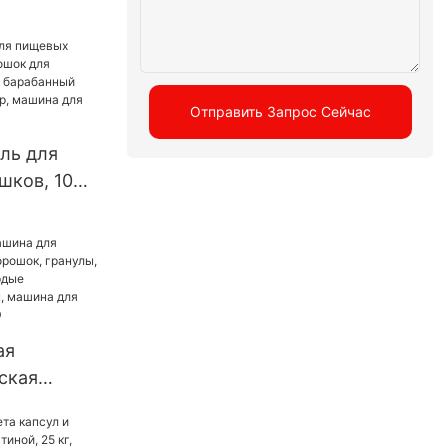
ский пресс
 роторный
ресс,
Отправить Запрос Сейчас
ль для
шков, 100
ля
специй,
орошок
, машина
ия
ая
ская
аполнения
ок,