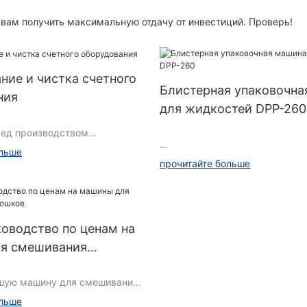
 вам получить максимальную отдачу от инвестиций. Проверь!
ие и чистка счетного
Блистерная упаковочна
ния
для жидкостей DPP-260
ред производством
ольше
Особенности продукта:
прочитайте больше
1. Формовка, термосварка, м
партий, оттиск и резка выпол
нт
оводство по ценам на
Оправка стойки для точного и 
я смешивания
трументы очистки
фиксирования положения. он 
линейкой для легкой коррекци
шую машину для смешивания
ориентирования.
й
своего бизнеса по разумной
ольше