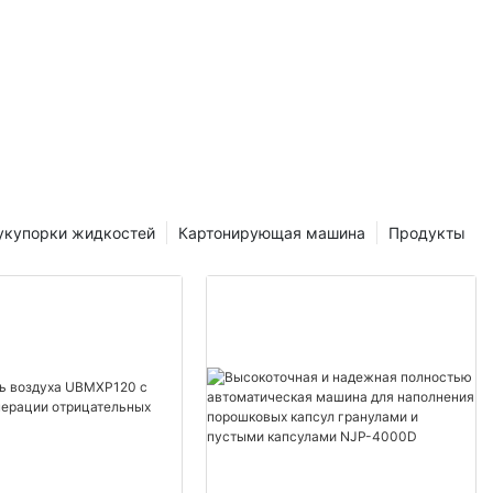
 маятникового
величить
м). он широко
терной
я
матическое
укупорки жидкостей
Картонирующая машина
Продукты
томатическая
я работа.
ным
ансон
 идеальное
рименим для
ольшего
мы, больших
щен