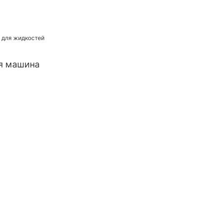
я машина
аркировка
няются с
легкого
оснащен
и и точного