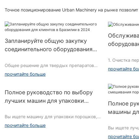
Точное позиционирование Urban Machinery на рынке позволит
Обслуживан
Запланируйте общую закупку
оборудова
соединительного оборудования
для клиентов в Бразилии в 2024
1. Очистка пе
Общее решение для твердых препаратов
прочитайте б
включает в себя экстракцию,
прочитайте больше
концентрационное оборудование,
взвешивание и дозирование, подачу и
Нет
измельчение, транспортировку и
Полное руководство по выбору
эксплуатацию материалов, грануляцию,
Чистый конте
лучших машин для упаковки
Полное рук
сушку кипячением, смешивание,
порошков
таблетирование, наполнение капсул,
машины дл
Методы и инс
Вы ищете машину для упаковки порошков,
интеграцию блистерной упаковки,
Требует
порошков
но не знаете, с чего начать? Не смотрите
несколько линий розлива таблеток,
прочитайте больше
Вы ищете луч
дальше! Наше полное руководство
упаковку и т. д. Оборудование для
Ответственны
порошков для 
расскажет вам все, что вам нужно знать,
прочитайте б
процесса. Общее решение Urban может