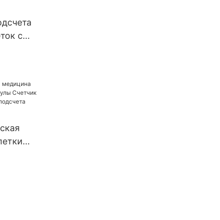
етки,
ые
одсчета
капсулы,
ток с
аполнения
й, 25 кг,
ток
ская
летки
ы Счетчик
на для
ылок UBM-