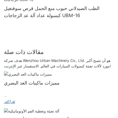
الطب الصيدلاني حبوب منع الحمل قرص سوفتغيل
كبسولة عداد آلة عد الزجاجات UBM-16
مقالات ذات صلة
هدف شركة Wenzhou Urban Machinery Co., Ltd. هو أن تصبح أكبر
مورد لآلات تعبئة كبسولات السيارات في العالم. الاستفسار عبر الإنترنت!
مميزات ماكينات العد البصري
مميزات آلة العد البصري
اقرأ أكثر
1. بسرعة عالية، يمكن أن تسقط المادة مثل الشلال