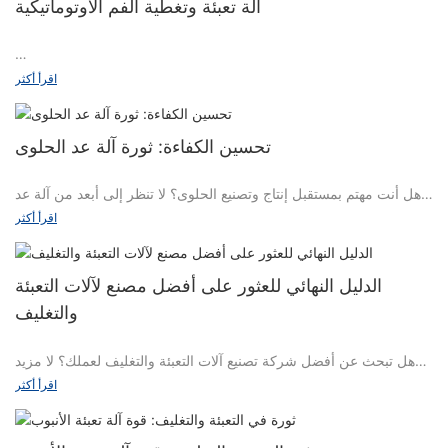
آلة تعبئة وتغطية الفم الأوتوماتيكية
2. يمكن إسقاط المواد في صفوف، ويمكن لآلية التغذية أن تتكيف مع
一, هيكل المعدات
اقرأ أكثر
أحجام مختلفة من المواد؛
آلة تعبئة وتغطية السوائل الفموية تتكون بشكل رئيسي من نظام النقل،
تحسين الكفاءة: ثورة آلة عد الحلوى
3. يمكنه تعلم الحلول التقنية N وتخزينها تلقائيًا، ويمكن تبديل الحل عن
نظام التنظيف، نظام التعبئة، نظام السد ونظام التحكم، بما في ذلك:
طريق النقر على شاشة اللمس.
هل أنت مهتم بمستقبل إنتاج وتصنيع الحلوى؟ لا تنظر إلى أبعد من آلة عد
الحلوى الثورية! في هذه المقالة، سنستكشف كيف تعمل هذه التقنية على
اقرأ أكثر
نظام النقل: بما في ذلك الحزام الناقل وسكة التوجيه وأجهزة النقل
4. يمكن تحديد المواد بدقة مع الثقوب والمواد الشفافة، والحد الأدنى
تحسين الكفاءة في صناعة الحلوى، مما يجعل عمليات الإنتاج أسرع وأكثر
الأخرى، يتم نقل الزجاجات على هذا الجهاز.
يمكن تحديد المواد 1 مم
دقة وأكثر فعالية من حيث التكلفة. انضم إلينا ونحن نتعمق في الثورة
الحلوة لآلات عد الحلوى واكتشف تأثيرها على عالم الحلويات.
الدليل النهائي للعثور على أفضل مصنع لآلات التعبئة
نظام التنظيف: يستخدم لتنظيف الزجاجات والتأكد من نظافتها قبل تعبئتها.
والتغليف
5. يمكن تمييز الشوائب والجسيمات الصغيرة الموجودة في المادة، والتي
لا يتم حسابها بالكمية المحددة مسبقًا.
هل تبحث عن أفضل شركة تصنيع آلات التعبئة والتغليف لعملك؟ لا مزيد
تطور آلات عد الحلوى
نظام التعبئة: يستخدم لحقن المحلول الفموي في الزجاجة.
من البحث! في هذا الدليل النهائي، سنزودك بجميع المعلومات التي تحتاجها
اقرأ أكثر
6. الكاميرا منفصلة تمامًا عن المادة، ولن يؤثر الغبار الموجود على المادة
لاتخاذ قرار مستنير. بدءًا من العوامل الرئيسية التي يجب مراعاتها عند
لقد قطعت آلات عد الحلوى شوطا طويلا منذ بدايتها، وقد أحدث تطور هذه
على التشغيل الطبيعي للكاميرا.
اختيار الشركة المصنعة وحتى النصائح حول تقييم جودتها وموثوقيتها، فقد
الآلات ثورة في صناعة الحلوى. من الأنظمة اليدوية البسيطة إلى الآلات
نظام غطاء المسمار: يستخدم لربط الغطاء لإغلاقه.
قمنا بتغطيتك. استمر في القراءة للعثور على الشركة المصنعة لآلات
الآلية المتطورة، شهدت آلة عد الحلوى تطورات كبيرة في الكفاءة والدقة.