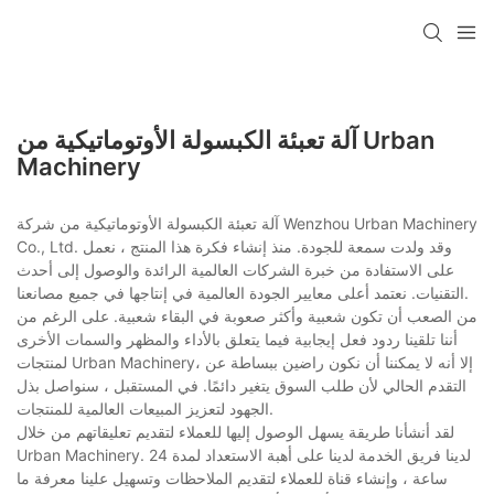
آلة تعبئة الكبسولة الأوتوماتيكية من Urban
Machinery
آلة تعبئة الكبسولة الأوتوماتيكية من شركة Wenzhou Urban Machinery
Co., Ltd. وقد ولدت سمعة للجودة. منذ إنشاء فكرة هذا المنتج ، نعمل
على الاستفادة من خبرة الشركات العالمية الرائدة والوصول إلى أحدث
التقنيات. نعتمد أعلى معايير الجودة العالمية في إنتاجها في جميع مصانعنا.
من الصعب أن تكون شعبية وأكثر صعوبة في البقاء شعبية. على الرغم من
أننا تلقينا ردود فعل إيجابية فيما يتعلق بالأداء والمظهر والسمات الأخرى
لمنتجات Urban Machinery، إلا أنه لا يمكننا أن نكون راضين ببساطة عن
التقدم الحالي لأن طلب السوق يتغير دائمًا. في المستقبل ، سنواصل بذل
الجهود لتعزيز المبيعات العالمية للمنتجات.
لقد أنشأنا طريقة يسهل الوصول إليها للعملاء لتقديم تعليقاتهم من خلال
Urban Machinery. لدينا فريق الخدمة لدينا على أهبة الاستعداد لمدة 24
ساعة ، وإنشاء قناة للعملاء لتقديم الملاحظات وتسهيل علينا معرفة ما