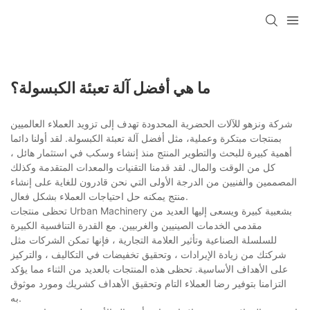
ما هي أفضل آلة تعبئة الكبسولة؟
شركة ونزهو للآلات الحضرية المحدودة تهدف إلى تزويد العملاء العالميين
بمنتجات مبتكرة وعملية، مثل أفضل آلة تعبئة الكبسولة. لقد أولنا دائما
أهمية كبيرة للبحث والتطوير المنتج منذ إنشاء وسكب في استثمار هائل ،
كل من الوقت والمال. لقد قدمنا التقنيات والمعدات المتقدمة وكذلك
المصممين والفنيين من الدرجة الأولى التي نحن قادرون للغاية على إنشاء
منتج يمكنه حل احتياجات العملاء بشكل فعال.
تحظى منتجات Urban Machinery بشعبية كبيرة ويسعى إليها العديد من
مقدمي الخدمات الصينيين والغربيين. مع القدرة التنافسية الكبيرة
للسلسلة الصناعية وتأثير العلامة التجارية ، فإنها تمكن الشركات مثل
شركتك من زيادة الإيرادات ، وتحقيق تخفيضات في التكاليف ، والتركيز
على الأهداف الأساسية. تحظى هذه المنتجات بالعديد من الثناء مما يؤكد
التزامنا بتوفير رضا العملاء التام وتحقيق الأهداف كشريك ومورد موثوق
به.