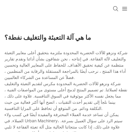
ما هي آلة التعبئة والتغليف نفطة؟
شركة ونزهو للآلات الحضرية المحدودة ملتزمة بتحقيق أعلى معايير التعبئة
والتغليف لآلة الفقاعة. في إنتاجه ، نحن شفافون بشأن أدائنا ونقدم تقارير
منتظمة عن كيفية تحقيق الأهداف. للحفاظ على المعايير العالية وتحسين
أداء هذا المنتج ، نرحب أيضًا بالمراجعة المستقلة والرقابة من المنظمين ،
فضلاً عن المساعدة من الشركاء العالميين.
شركة ونزهو للآلات الحضرية المحدودة مكرس لتقديم التعبئة والتغليف
نفطة لعملائنا. تم تصميم المنتج لدمج أعلى مستوى من المواصفات الفنية ،
مما يجعل نفسه الأكثر موثوقية في السوق التنافسية. علاوة على ذلك ،
بينما نلجأ إلى تقديم أحدث التقنيات ، اتضح أنها أكثر فعالية من حيث
التكلفة ودائم. من المتوقع أن تحافظ على المزايا التنافسية.
يمكن أن تساعد خدمة العملاء المحترفة والمفيدة أيضًا في كسب ولاء
العملاء. في Urban Machinery، سيتم الرد على سؤال العميل بسرعة.
علاوة على ذلك، إذا كانت منتجاتنا الحالية مثل آلة تعبئة الفقاعة لا تلبي