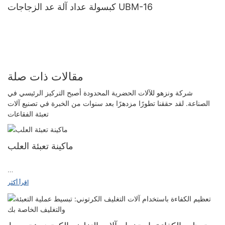
كبسولة عداد آلة عد الزجاجات UBM-16
مقالات ذات صلة
شركة ونزهو للآلات الحضرية المحدودة أصبح التركيز الرئيسي في
الصناعة. لقد حققنا تطورًا مزدهرًا بعد سنوات من الخبرة في تصنيع آلات
تعبئة الفقاعات
ماكينة تعبئة العلب
يتم تقسيم تغذية آلة التعبئة الأوتوماتيكية عمومًا إلى ثلاثة مداخل: مدخل
اقرأ أكثر
دليل التعليمات ومدخل زجاجة الدواء ومدخل صندوق أكياس الآلة. يمكن
تقسيم العملية بدءًا من تغذية الصندوق إلى التغليف النهائي تقريبًا إلى أربع
مراحل: مشبك السكك الحديدية يثبت الصندوق في مكانه ويفتح الصندوق
بلوحة دفع، في حين ترتفع دعامتان متحركتان للأمام من الأسفل وتثبتان