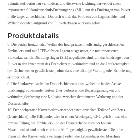
Schmierstoffverlust zu verhindern, und die zweite Dichtung verwendet einen
importierten Silikonkautschuk-Dichtungsring (SIL), um das Eindringen von Pulver
in die Lager zu verhindern. Dadurch wurde das Problem von Lagerschäden und
Wellenblockaden aufgrund von Pulverleckagen wirksam gelöst.
Produktdetails
8. Die beiden horizontalen Wellen des hochpräzisen, vollständig geschlossenen
Drehtellers sind mit PTFE-ölfreien Lagern ausgestattet, die mit importierten
Silikonkautschuk-Dichtungsringen (SIL) abgedichtet sind, um das Eindringen von
Pulver in den Innenraum des Drehtellers zu verhindern und so die Laufgenauigkeit
des Drehtellers zu gewährleisten, ohne dass eine ständige Wartung oder Schmierung
erforderlich ist.
9. Die Plankurven laufen im Doppelschienenmodus, wobei die beiden Achsen
unabhängig voneinander laufen. Dies verbessert die Betriebsgenauigkeit und
verhindert gleichzeitig eine Kollision zwischen dem unteren Werkzeug und der
Dosierscheibe.
10. Der hochpräzise Kurventeiler verwendet einen optischen Teilkopf von Zeiss
(Deutschland). Die Teilspindel wird in einem Arbeitsgang CNC-gefräst, was eine
präzise Teilung des Drehtellers und der Dosierscheibe auch bei hohem
Maschinenlauf und somit eine hohe Abfüllgenauigkeit gewährleistet. Die hohe
Präzision des Kurventeilers verlängert zudem die Lebensdauer der Maschine.