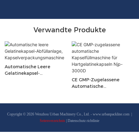
Verwandte Produkte
Automatische Leere
Gelatinekapsel-
Abfüllanlage,
CE GMP-Zugelassene
Kapselverpackungsmaschin
Automatische
E
Kapselfüllmaschine Für
Hartgelatinekapseln Njp-
3000D
Copyright © 2026 Wenzhou Urban Machinery Co., Ltd. -
www.urbanpackline.com
|
Seitenverzeichnis
|
Datenschutz richtlinie