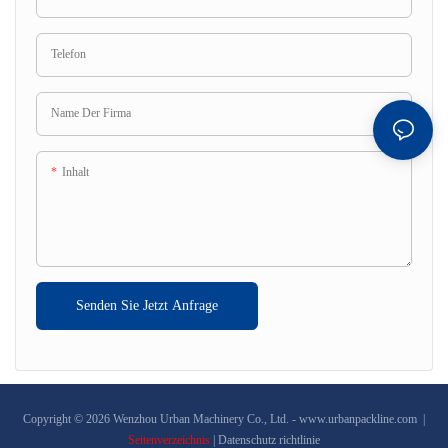
Tablettenzählmaschine,
Papierstopfmaschine, Verschließmaschine,
Telefon
Etikettiermaschine usw. bilden
Name Der Firma
Inhalt
Senden Sie Jetzt Anfrage
Copyright © 2026 Wenzhou Urban Machinery Co., Ltd. -
www.urbanpackline.com
|
Seitenverzeichnis
|
Datenschutz richtlinie