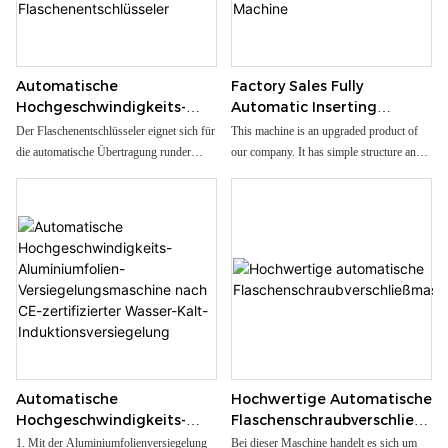
zum Drehteller gesammelt
Automatische
Factory Sales Fully
Hochgeschwindigkeits-
Automatic Inserting
Rotationsmaschine Für
Desiccant Filling Machine
Der Flaschenentschlüsseler eignet sich für
This machine is an upgraded product of
Kunststoff-PE-PP-PET-
Desiccant Cutting And
die automatische Übertragung runder
our company. It has simple structure and
Flaschenentschlüsseler
Inserting Machine
Flaschen, z. B. als Förderband, das an
easy operation. More importantly, stepless
Etikettiermaschinen, Abfüllmaschinen und
adjustment can be made to the production
Verschließmaschinen angeschlossen ist,
capacity according to the specifications
automatische Zuführung und verbessert
and characteristics of bottles and desiccant
die Effizienz. kann als Pufferplattform am
sachets. This machine has strong
Zwischenanschluss der Montagelinie
adaptability to bottles. For glass bottles
eingesetzt werden. Reduzieren Sie die
and plastic bottles of various
Länge des Förderbandes
specifications containing food, medicine
or cosmetics, the filling effect of desiccant
sachets is satisfactory.
Automatische
Hochwertige Automatische
Hochgeschwindigkeits-
Flaschenschraubverschließ
Aluminiumfolien-
Maschine
1. Mit der Aluminiumfolienversiegelung
Bei dieser Maschine handelt es sich um