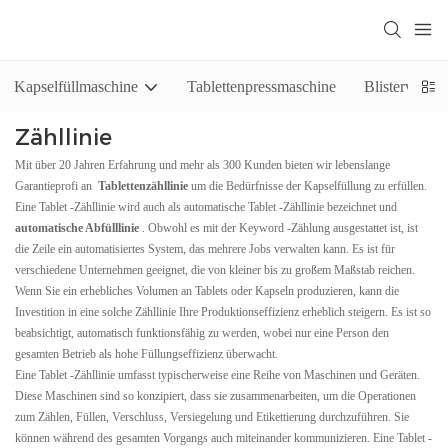
Kapselfüllmaschine
Tablettenpressmaschine
Blisterverpa
Zähllinie
Mit über 20 Jahren Erfahrung und mehr als 300 Kunden bieten wir lebenslange
Garantieprofi an
Tablettenzähllinie
um die Bedürfnisse der Kapselfüllung zu erfüllen.
Eine Tablet -Zähllinie wird auch als automatische Tablet -Zähllinie bezeichnet und
automatische Abfülllinie
. Obwohl es mit der Keyword -Zählung ausgestattet ist, ist
die Zeile ein automatisiertes System, das mehrere Jobs verwalten kann. Es ist für
verschiedene Unternehmen geeignet, die von kleiner bis zu großem Maßstab reichen.
Wenn Sie ein erhebliches Volumen an Tablets oder Kapseln produzieren, kann die
Investition in eine solche Zähllinie Ihre Produktionseffizienz erheblich steigern. Es ist so
beabsichtigt, automatisch funktionsfähig zu werden, wobei nur eine Person den
gesamten Betrieb als hohe Füllungseffizienz überwacht.
Eine Tablet -Zähllinie umfasst typischerweise eine Reihe von Maschinen und Geräten.
Diese Maschinen sind so konzipiert, dass sie zusammenarbeiten, um die Operationen
zum Zählen, Füllen, Verschluss, Versiegelung und Etikettierung durchzuführen. Sie
können während des gesamten Vorgangs auch miteinander kommunizieren. Eine Tablet -