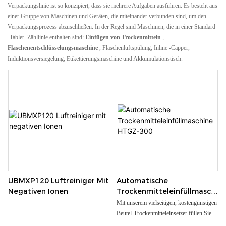
Verpackungslinie ist so konzipiert, dass sie mehrere Aufgaben ausführen. Es besteht aus
einer Gruppe von Maschinen und Geräten, die miteinander verbunden sind, um den
Verpackungsprozess abzuschließen. In der Regel sind Maschinen, die in einer Standard
-Tablet -Zähllinie enthalten sind:
Einfügen von Trockenmitteln
,
Flaschenentschlüsselungsmaschine
, Flaschenluftspülung, Inline -Capper,
Induktionsversiegelung, Etikettierungsmaschine und Akkumulationstisch.
UBMXP120 Luftreiniger Mit
Automatische
Negativen Ionen
Trockenmitteleinfüllmaschi
Ne HTGZ-300
Mit unserem vielseitigen, kostengünstigen
Beutel-Trockenmitteleinsetzer füllen Sie
Ihre Flaschen schnell, einfach und