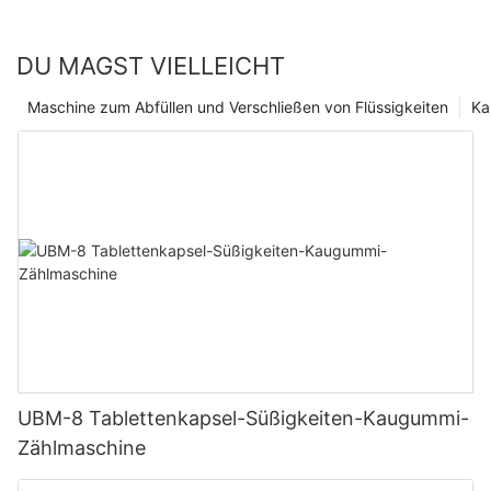
Unternehmen als auch ihren Kunden zugute kommt. Für
Pharmaunternehmen ist es von entscheidender Bedeutung, auf
DU MAGST VIELLEICHT
dem Laufenden zu bleiben und in die neueste Technologie zu
investieren, um wettbewerbsfähig zu bleiben und ihren Kunden
Maschine zum Abfüllen und Verschließen von Flüssigkeiten
Ka
den bestmöglichen Service zu bieten.
UBM-8 Tablettenkapsel-Süßigkeiten-Kaugummi-
Zählmaschine