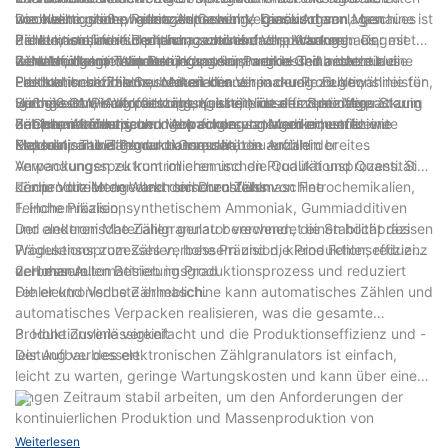
von kleine größe, ‌ geringes Gewicht, ‌ geräuscharm, ‌ genaues
wechseln. ‌ ohne weitere Anpassung. ‌ Diese Art von Maschine ist
hochwertigsten pharmazeutischen Verpackungsanlagen ‌
Die elektronische Pelletzählmaschine kann in der
Zählen, ‌ einfache Bedienung und einfache Wartung. ‌ Der mit
die kleinste, ‌ fortschrittlich, ‌ schöne und sparsame
Pelletmaschine in der pharmazeutischen, ‌ Krankenhaus, ‌
Produktionslinie für pharmazeutische Verpackungen eingesetzt
dem Medikament in Berührung kommende Teil besteht aus
Zählabfüllung, ‌ Verpackungsausrüstung in China derzeit. ‌
lebensmittel und andere industrien, ‌ verbessert nicht nur die
werden, damit Tabletten, Kapseln, Partikel und andere kleine
2. Nahrungsmittelindustrie
Edelstahl. ‌ um die Sauberkeit der Verpackung zu gewährleisten,
Produktionseffizienz, ‌ reduziert auch manuelle Fehler, ‌
Partikel medizinischer Materialien eine
Elektronische Zählmaschinen können in der Produktionslinie für
‌ gemäß GMP-Anforderungen, ‌ ist ein ideales Spezialgerät zum
verbessert die Verpackungsqualität, ‌ ist der zukünftige Star in
Hochgeschwindigkeitszählung und eine effiziente Verpackung
Süßigkeiten, Kartoffelchips, Kekse, Nüsse und andere
Zählen, ‌ Abfüllung und ‌ Abpacken von Medikamenten wie
der pharmazeutischen Verpackungsanlagenindustrie
erreichen können, um die Anforderungen an eine effiziente
Lebensmittelverpackungen eingesetzt werden, um kleine
3. Chemieindustrie
Kapseln, ‌ Tabletten und ‌ Granulat. ‌
Produktion und Produktionsqualität zu erfüllen.
Materialpartikel genau zu messen, die Anzahl der
Elektronische Zählgranulatoren haben auch ein breites
Verpackungen zu kontrollieren und die Qualität und Quantität
Anwendungsspektrum im chemischen Produktionsprozess. Sie
der produzierten Waren sicherzustellen.
können die Menge und den Durchfluss von Petrochemikalien,
二:die Vorteile der elektronischen Zählmaschine
Feinchemikalien, synthetischem Ammoniak, Gummiadditiven
1. Hohe Präzision
und anderen Materialien genau berechnen, die Stabilität des
Der elektronische Zählgranulator verwendet einen hochpräzisen
Produktionsprozesses verbessern und die Produktionseffizienz
Wägesensor zum Zählen, hohe Präzision, kleine Fehler, reduziert
verbessern.
den manuellen Betrieb im Produktionsprozess und reduziert
2. Hoher Automatisierungsgrad
Fehler und Verluste erheblich.
Die elektronische Zählmaschine kann automatisches Zählen und
automatisches Verpacken realisieren, was die gesamte
Produktionslinie vereinfacht und die Produktionseffizienz und -
3. Hohe Zuverlässigkeit
leistung verbessert.
Der Aufbau des elektronischen Zählgranulators ist einfach,
leicht zu warten, geringe Wartungskosten und kann über einen
langen Zeitraum stabil arbeiten, um den Anforderungen der
kontinuierlichen Produktion und Massenproduktion von
Unternehmen gerecht zu werden.
Weiterlesen