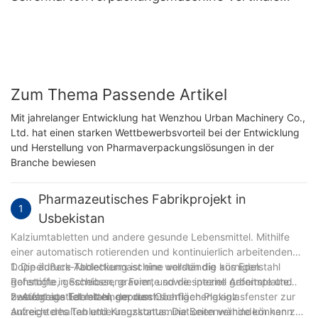
Rotationsverpackungskartoniermaschine
Zum Thema Passende Artikel
Mit jahrelanger Entwicklung hat Wenzhou Urban Machinery Co.,
Ltd. hat einen starken Wettbewerbsvorteil bei der Entwicklung
und Herstellung von Pharmaverpackungslösungen in der
Branche bewiesen
Pharmazeutisches Fabrikprojekt in
1
Usbekistan
Kalziumtabletten und andere gesunde Lebensmittel. Mithilfe
einer automatisch rotierenden und kontinuierlich arbeitenden
Doppeldruck-Tablettiermaschine werden die körnigen
1. Die äußere Abdeckung ist eine vollständig aus Edelstahl
Rohstoffe in Scheiben, gravierte sowie speziell geformte und
gefertigte, geschlossene Form, und die interne Arbeitsplatte
zweifarbige Tabletten gepresst.
besteht aus Edelstahl, der den Oberflächenglanz
2. Ausgestattet mit einem durchsichtigen Plexiglasfenster zur
aufrechterhalten und Kreuzkontaminationen verhindern kann
Anzeige des Tablettierungsstatus. Die Seitenwände können zur