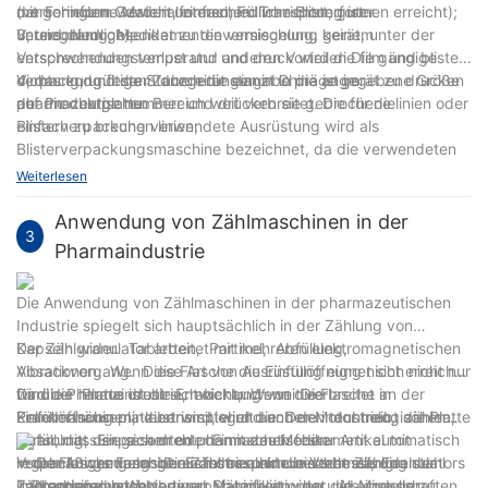
mit geringem Gewicht, einfachem Transport, guter
der Formform werden unterschiedliche Blisterformen erreicht);
(verschiedene Materialformen, Füllvorrichtung ist
Versiegelung, Medikamentenvermischung, keinem
unterschiedlich);
3, und dann gesendet zu die versiegelung gerät, unter der
Verschwendungsverlust und anderen Vorteilen Die gängige
entsprechenden temperatur und druck wird die film und blister
Verpackung fester Zubereitungen in China ist im
dichtung, und dann durch die eingabe präge gerät zu drucken
4, das endgültige Stanzgerät stanzt in die angegebene Größe
pharmazeutischen Bereich weit verbreitet. Die für die
auf die charge nummer und drücken sie gebrochene linien oder
der Produktplatte.
Blisterverpackung verwendete Ausrüstung wird als
einfach zu brechen linien;
Blisterverpackungsmaschine bezeichnet, da die verwendeten
Materialien hauptsächlich Kunststofffolie und Aluminiumfolie
Weiterlesen
sind. Sie wird auch als Aluminium-Kunststoff-Blistermaschine
Anwendung von Zählmaschinen in der
bezeichnet.
Funktionsprinzip der flachen Blisterverpackungsmaschine:
3
Pharmaindustrie
Die Anwendung von Zählmaschinen in der pharmazeutischen
Industrie spiegelt sich hauptsächlich in der Zählung von
Kapseln wider. ‌ Tabletten, ‌ Partikel, ‌ Abfüllung, ‌
Der Zählgranulator arbeitet mit mehreren elektromagnetischen
Absackvorgang. ‌ Diese Art von Ausrüstung eignet sich nicht nur
Vibrationen. ‌ Wenn die Flasche die Einfüllöffnung nicht erreicht,
für die Pharmaindustrie, ‌ aber auch weit verbreitet in
wird die ‌ Platte dreht sich nicht; ‌ Wenn die Flasche an der
Darüber hinaus ist die Entwicklung von ‌ Die
Krankenhäusern, ‌ lebensmittel und andere industrien, ‌ zählen, ‌
Einfüllöffnung platziert wird, wird die ‌ Der Motor treibt die Platte
Pelletmaschinenindustrie spiegelt auch den technologischen
Abfüllung, ‌ Einpacken oder Einmachen fester Artikel mit
so an, dass sie sich dreht, damit das Medikament automatisch
Fortschritt der gesamten pharmazeutischen
regelmäßiger Form. ‌ Die Zählmaschine besteht aus Edelstahl
in die Flasche gelangt. ‌ Es ist bequem und schnell, die
Verpackungsmaschinenindustrie und die Verbesserung der
一:Der Anwendungsbereich des elektronischen Zählgranulators
und anderen hochwertigen Materialien. ‌ hat die eigenschaften
Zählscheibe verschiedener Spezifikationen und Modelle zu
internationalen Wettbewerbsfähigkeit wider. ‌ Als eine der
1. Pharmaindustrie