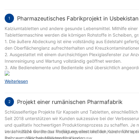
Pharmazeutisches Fabrikprojekt in Usbekistan
1
Kalziumtabletten und andere gesunde Lebensmittel. Mithilfe einer
Tablettiermaschine werden die körnigen Rohstoffe in Scheiben, gr
1. Die äußere Abdeckung ist eine vollständig aus Edelstahl geferti
den Oberflächenglanz aufrechterhalten und Kreuzkontaminationen
2. Ausgestattet mit einem durchsichtigen Plexiglasfenster zur An
Innenreinigung und Wartung vollständig geöffnet werden.
3. Alle Bedienelemente und Bedienteile sind übersichtlich angeord
Weiterlesen
Projekt einer rumänischen Pharmafabrik
2
Schlüsselfertige Projekte für Kapseln und Tabletten, einschließli
Seit 2018 unterstützen wir Kunden sukzessive bei der Verbesserun
und qualitativ hochwertigen Produktionsprozess zu schaffen. Je n
verschiedene Geräte zur Verfügung, einschließlich, aber nicht opti
Im Jahr 2024 wurde das Projekt erweitert und der Kunde führte ein
Reinraum, Weichaluminiumverpackung usw.
mehr europäischen Märkten für Kunden.