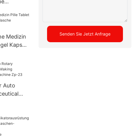
he
ine für
es Pulver
Senden Sie Jetzt Anfrage
he Medizin
tgel Kapsel
UBM-16
 Auto
eutical
Machinery
ine Zp-23