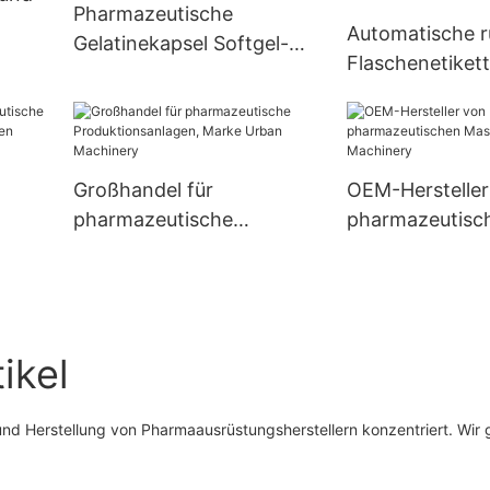
Pharmazeutische
Automatische 
Gelatinekapsel Softgel-
seln
Flaschenetikett
Verkapselung
ng
Applikatorausr
Hocheffiziente
ml 500 ml
Füllmaschine zur
Wasserflasche
Herstellung von Softgel-
Rollenaufkleber
Großhandel für
OEM-Hersteller
Gelatinekapseln
Klebeetikettie
pharmazeutische
pharmazeutisc
gslie
Produktionsanlagen,
Maschinen Urb
inery
Marke Urban Machinery
Machinery
ikel
nd Herstellung von Pharmaausrüstungsherstellern konzentriert. Wir g