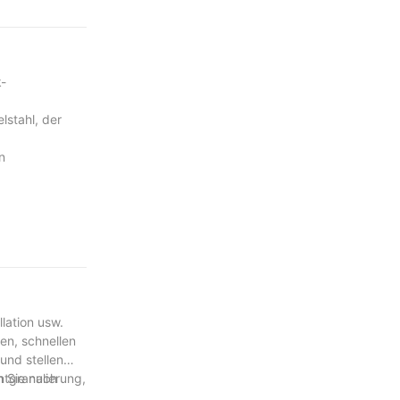
k-
lstahl, der
n
lation usw.
en, schnellen
und stellen
htgranulierung,
n Sie nach