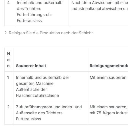
4
Innerhalb und außerhalb
Nach dem Abwischen mit ein
des Trichters
Industriealkohol abwischen un
Futterführungsrohr
Futterauslass
2. Reinigen Sie die Produktion nach der Schicht
N
ei
n
Sauberer Inhalt
Reinigungsmethod
1
Innerhalb und außerhalb der
Mit einem sauberen
gesamten Maschine
Außenfläche der
Flaschenzufuhrschiene
2
Zufuhrführungsrohr und Innen- und
Mit einem sauberen
Außenseite des Trichters
mit 75 %igem Indust
Futterauslass