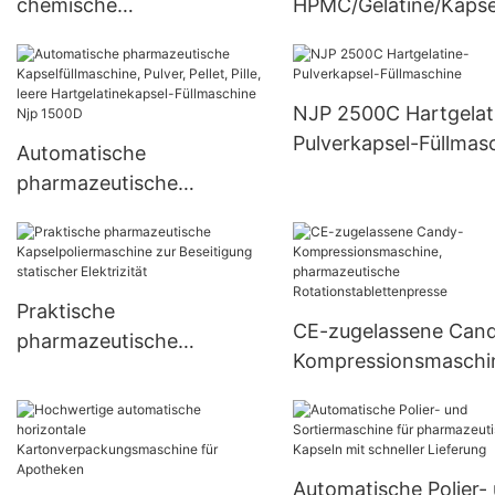
chemische
HPMC/Gelatine/Kapse
pharmazeutische
Füllmaschine NJP40
Pillenpresse,
Rotationstablettenpresse,
NJP 2500C Hartgelat
Zp-Serie
Pulverkapsel-Füllmas
Automatische
pharmazeutische
Kapselfüllmaschine, Pulver,
Pellet, Pille, leere
Hartgelatinekapsel-
Füllmaschine Njp 1500D
Praktische
CE-zugelassene Can
pharmazeutische
Kompressionsmaschi
Kapselpoliermaschine zur
pharmazeutische
Beseitigung statischer
Rotationstablettenpr
Elektrizität
Automatische Polier-