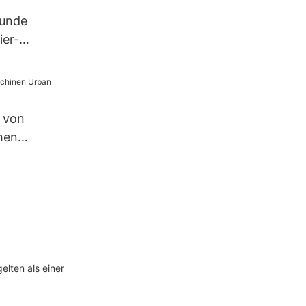
runde
ier-
üstung 330
n-
-
 von
rmaschine
hen
an
elten als einer