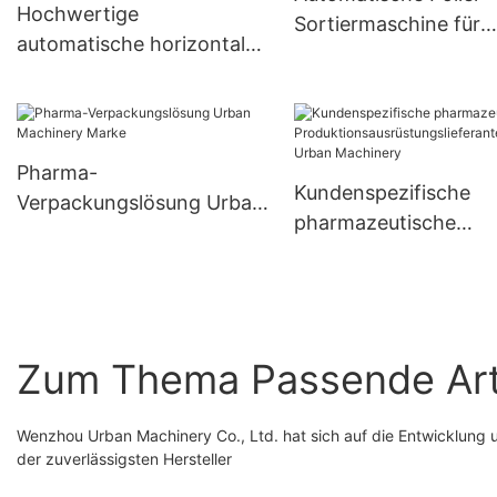
Hochwertige
Sortiermaschine für
automatische horizontale
pharmazeutische Kap
Kartonverpackungsmaschi
mit schneller Lieferu
ne für Apotheken
Pharma-
Kundenspezifische
Verpackungslösung Urban
pharmazeutische
Machinery Marke
Produktionsausrüstun
feranten Urban Mach
Zum Thema Passende Art
Wenzhou Urban Machinery Co., Ltd. hat sich auf die Entwicklung u
der zuverlässigsten Hersteller