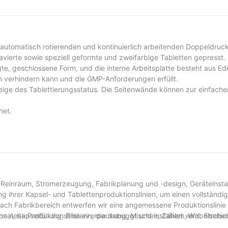
 automatisch rotierenden und kontinuierlich arbeitenden Doppeldruc
avierte sowie speziell geformte und zweifarbige Tabletten gepresst.
gte, geschlossene Form, und die interne Arbeitsplatte besteht aus Ede
 verhindern kann und die GMP-Anforderungen erfüllt.
zeige des Tablettierungsstatus. Die Seitenwände können zur einfache
net.
ch Reinraum, Stromerzeugung, Fabrikplanung und -design, Geräteinstal
g ihrer Kapsel- und Tablettenproduktionslinien, um einen vollständig
ach Fabrikbereich entwerfen wir eine angemessene Produktionslinie 
onal, Kapselfüllung, Blisterverpackung, Mischen, Zählen, Wirbelschic
e neue Produktionslinie ein, die debuggt und installiert wird. Strebe