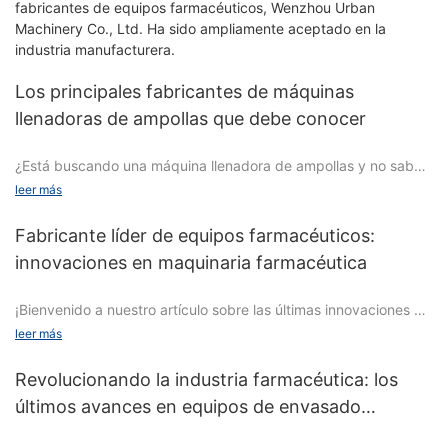
fabricantes de equipos farmacéuticos, Wenzhou Urban
Machinery Co., Ltd. Ha sido ampliamente aceptado en la
industria manufacturera.
Los principales fabricantes de máquinas
llenadoras de ampollas que debe conocer
¿Está buscando una máquina llenadora de ampollas y no sabe
por dónde empezar? ¡No busques más! Hemos compilado una
leer más
lista de los principales fabricantes de máquinas llenadoras de
ampollas que están causando sensación en la industria. Ya sea
Fabricante líder de equipos farmacéuticos:
que sea un profesional experimentado o esté comenzando,
innovaciones en maquinaria farmacéutica
estas empresas ofrecen tecnología innovadora y calidad de
primer nivel que definitivamente debe conocer. Por lo tanto, si
¡Bienvenido a nuestro artículo sobre las últimas innovaciones en
desea mantenerse a la vanguardia y mantenerse al día con las
maquinaria farmacéutica del fabricante líder de equipos
últimas tendencias en llenado de ampollas, siga leyendo para
leer más
farmacéuticos! En este artículo, exploraremos las tecnologías y
obtener más información sobre estos principales fabricantes.
avances de vanguardia que están revolucionando la industria
Revolucionando la industria farmacéutica: los
farmacéutica. Desde equipos de última generación hasta
últimos avances en equipos de envasado
procesos de fabricación innovadores, profundizaremos en las
farmacéutico
soluciones innovadoras que están impulsando el progreso y
Introducción a las máquinas llenadoras de ampollas