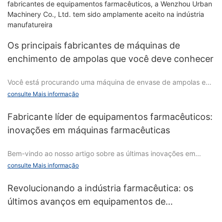
fabricantes de equipamentos farmacêuticos, a Wenzhou Urban
Machinery Co., Ltd. tem sido amplamente aceito na indústria
manufatureira
Os principais fabricantes de máquinas de
enchimento de ampolas que você deve conhecer
Você está procurando uma máquina de envase de ampolas e
não sabe por onde começar? Não procure mais! Compilamos
consulte Mais informação
uma lista dos principais fabricantes de máquinas de envase de
ampolas que estão causando sucesso no setor. Quer você seja
Fabricante líder de equipamentos farmacêuticos:
um profissional experiente ou esteja apenas começando, essas
inovações em máquinas farmacêuticas
empresas oferecem tecnologia inovadora e qualidade de alto
nível que você definitivamente deveria conhecer. Então, se
Bem-vindo ao nosso artigo sobre as últimas inovações em
você quiser ficar à frente do jogo e acompanhar as últimas
máquinas farmacêuticas do fabricante líder de equipamentos
tendências em enchimento de ampolas, continue lendo para
consulte Mais informação
farmacêuticos! Neste artigo, exploraremos as tecnologias e
saber mais sobre esses principais fabricantes.
avanços de ponta que estão revolucionando a indústria
Revolucionando a indústria farmacêutica: os
farmacêutica. Desde equipamentos de última geração até
últimos avanços em equipamentos de
processos de fabricação inovadores, nos aprofundaremos nas
embalagem farmacêutica
soluções inovadoras que estão impulsionando o progresso e
Introdução às máquinas de enchimento de ampolas