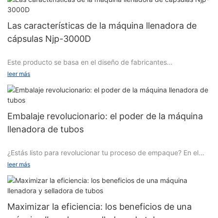
Las características de la máquina llenadora de
cápsulas Njp-3000D
Este producto se basa en el diseño de fabricantes
profesionales extranjeros, combinado con los más de 20 años
leer más
de experiencia profesional en la fabricación de máquinas
llenadoras de cápsulas automáticas de alta velocidad de la
empresa, los parámetros técnicos y la configuración han
alcanzado el nivel equivalente internacional.
Embalaje revolucionario: el poder de la máquina
llenadora de tubos
La mejora y los parámetros del nuevo modelo y del modelo
¿Estás listo para revolucionar tu proceso de empaque? En el
antiguo son los siguientes:
mundo de la fabricación, la máquina llenadora de tubos ha
leer más
demostrado ser revolucionaria y ofrece una eficiencia y
precisión incomparables. En este artículo, exploraremos el
1. Divisor CAM de alta especificación 140D (fabricado en
poder de la máquina llenadora de tubos y cómo ha
Taiwán) con un disco giratorio de menor diámetro (￠462), en
transformado la industria del embalaje. Desde su capacidad
comparación con la generación anterior de productos, torque,
Maximizar la eficiencia: los beneficios de una
para manipular diversos productos hasta su tecnología
operación estable y vida útil más larga; La estructura de