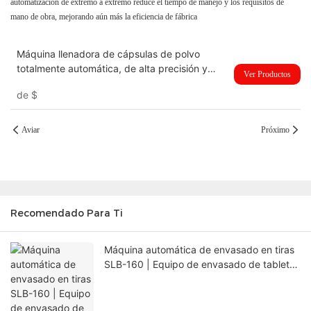
automatización de extremo a extremo reduce el tiempo de manejo y los requisitos de
mano de obra, mejorando aún más la eficiencia de fábrica
Máquina llenadora de cápsulas de polvo
totalmente automática, de alta precisión y
Ver Productos
confiabilidad, para gránulos y pellets, para
de
$
fabricar cápsulas vacías NJP-4000D
Aviar
Próximo
Recomendado Para Ti
Máquina automática de envasado en tiras
SLB-160 | Equipo de envasado de tabletas
Alu-Alu GMP con PLC Siemens