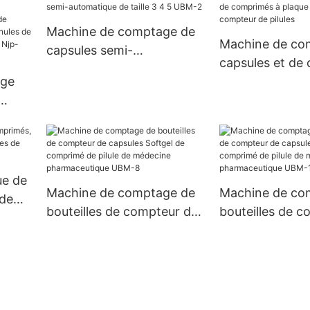
automatisée de poudre
gélatine dure vi
pharmaceutique
de granule de 
Machine de comptage de
entièrement automatique
remplissage de
Machine de co
capsules semi-
de NJP 1200C
Njp 1500D
capsules et de
automatique de taille 3 4 5
age
à plaque uniqu
UBM-2
compteur de pil
les
ue de
Machine de comptage de
Machine de co
de
bouteilles de compteur de
bouteilles de 
ique
s de
capsules Softgel de
capsules Softge
comprimé de pilule de
comprimé de pi
médecine pharmaceutique
médecine phar
UBM-8
UBM-16