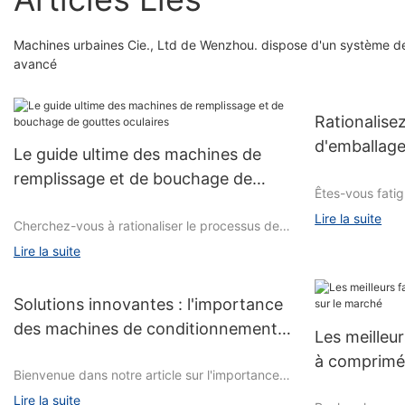
Machines urbaines Cie., Ltd de Wenzhou. dispose d'un système de 
avancé
Rationalise
d'emballag
Le guide ultime des machines de
d'emballage
remplissage et de bouchage de
Êtes-vous fati
gouttes oculaires
nécessaires po
Lire la suite
Cherchez-vous à rationaliser le processus de
manuellement v
remplissage et de bouchage des flacons de
processus d'em
Lire la suite
gouttes oculaires ? Ne cherchez plus ! Notre
efficacité grâce
guide complet sur les machines de remplissage
d'emballage au
et de bouchage de gouttes oculaires est une
Solutions innovantes : l'importance
article, nous e
ressource essentielle pour toute personne
mise en œuvre 
des machines de conditionnement
Les meilleu
travaillant dans l’industrie pharmaceutique ou
et comment ell
pharmaceutique dans le secteur de
de la santé. De la compréhension des
à comprimé
opérations d'em
Bienvenue dans notre article sur l'importance
la santé
différents types de machines disponibles aux
l’emballage man
des machines de conditionnement
conseils pour maximiser l'efficacité, cet article
Lire la suite
plus efficace e