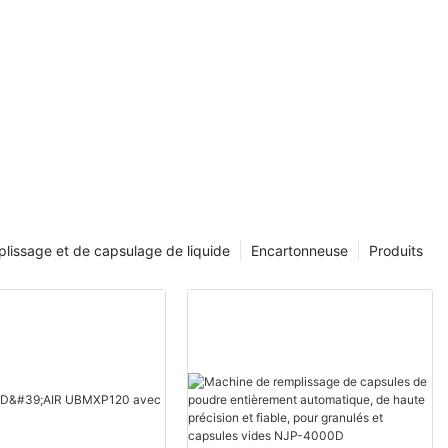
les et des
resses à
s la presse à
t la poussière
ine à tamis en
ge (plus de
 spécifications
lissage et de capsulage de liquide
Encartonneuse
Produits
es ou le
 la filière et
on est appelée
s est composée