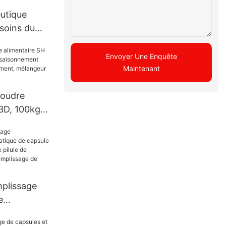
utique
soins du
e machine
esse de
Envoyer Une Enquête
resse de
Maintenant
poudre
3D, 100kg,
isonnement
our de
eur de
ne
plissage
e
 capsule de