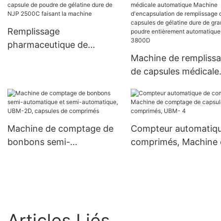
Remplissage
pharmaceutique de
capsule de poudre de
Machine de rempliss
gélatine dure de NJP
de capsules médicale
2500C faisant la machine
automatique Machine
d'encapsulation de
remplissage de capsu
de gélatine dure de
Machine de comptage de
Compteur automatiq
granules de poudre
bonbons semi-
comprimés, Machine 
entièrement automat
automatique et semi-
comptage de capsule
Njp-3800D
automatique, UBM-2D,
comprimés, UBM- 4
capsules de comprimés
Articles Liés