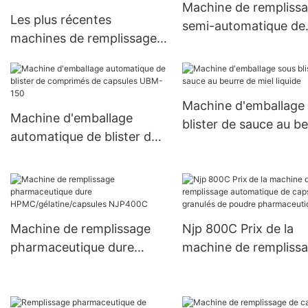
Machine de rempliss
Les plus récentes
semi-automatique de
machines de remplissage
capsule de poudre de
de petites capsules semi-
à niveau à double têt
automatiques fournies à
JTJ-A PRO
base de plantes 000#~5#
Machine d'emballage
Machine d'emballage
blister de sauce au b
automatique de blister de
de miel liquide
comprimés de capsules
UBM-150
Machine de remplissage
Njp 800C Prix de la
pharmaceutique dure
machine de rempliss
HPMC/gélatine/capsules
automatique de capsu
NJP400C
de granulés de poudr
pharmaceutique