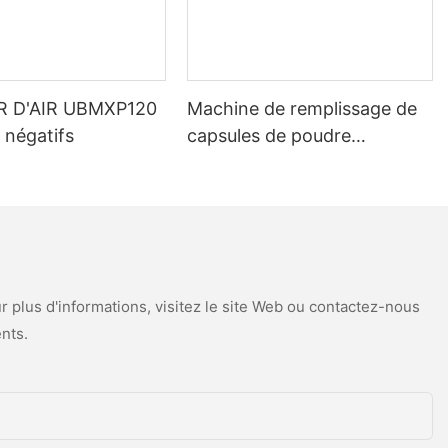
on pour le
atériau
tte machine est
ge unique,
sse à
R D'AIR UBMXP120
Machine de remplissage de
ier de fleurs.
de ces deux
 négatifs
capsules de poudre
s basé sur une
entièrement automatique, de
nelle basée sur
haute précision et fiable,
 que la presse
 le mouvement
pour granulés et capsules
 façon de
vides NJP-4000D
e la force
ur résultat que
'est pas
 plus d'informations, visitez le site Web ou contactez-nous
ment des
nts.
la presse à
 presse à
ve multi-