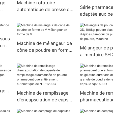
age
Machine rotatoire
Série pharmace
automatique de presse de
adaptée aux be
 mise
pilule de machine de
client de Zp d
e
presse de Tablette de
rotatoire de pr
deux couleurs
comprimé de p
 sous
pilule
Machine de mélangeur de
eurre
Mélangeur de 
cône de poudre en forme
alimentaire SH 
de V Mélangeur en forme
poudre d'assa
de V
d'épices, tamb
piment, mélang
poudre, Machi
age
Machine de remplissage
Machine de rem
les
d'encapsulation de capsule
pharmaceutiqu
e
de remplissage
automatique de