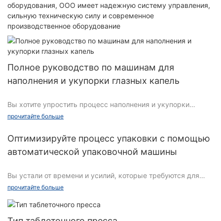
оборудования, ООО имеет надежную систему управления,
сильную техническую силу и современное
производственное оборудование
Полное руководство по машинам для
наполнения и укупорки глазных капель
Вы хотите упростить процесс наполнения и укупорки
флаконов с глазными каплями? Не смотрите дальше! Наше
прочитайте больше
подробное руководство по машинам для наполнения и
укупорки глазных капель является важным ресурсом для
Оптимизируйте процесс упаковки с помощью
всех, кто работает в фармацевтической или медицинской
автоматической упаковочной машины
отрасли. В этой статье описывается все, что вам нужно
знать, чтобы оптимизировать производственный процесс:
Вы устали от времени и усилий, которые требуются для
от понимания различных типов доступных машин до
ручной упаковки и отправки вашей продукции?
советов по максимизации эффективности. Независимо от
прочитайте больше
Оптимизируйте процесс упаковки и повысьте
того, являетесь ли вы опытным профессионалом или
эффективность с помощью автоматической упаковочной
новичком в отрасли, это руководство предоставит ценную
машины для коробок. В этой статье мы рассмотрим
информацию, которая поможет вам принимать
Тип таблеточного пресса