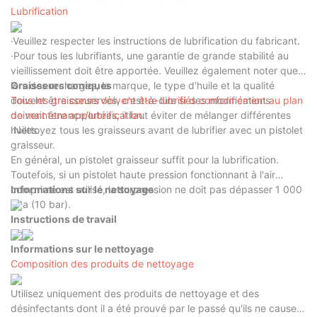
Lubrification
·Veuillez respecter les instructions de lubrification du fabricant.
·Pour tous les lubrifiants, une garantie de grande stabilité au
vieillissement doit être apportée. Veuillez également noter que
lors des recharges, la marque, le type d'huile et la qualité
Graisseurs coniques
doivent être conservés, c'est-à-dire si des modifications
Tous les graisseurs doivent être lubrifiés conformément au plan
doivent être apportées, il faut éviter de mélanger différentes
de maintenance/lubrification.
huiles.
·Nettoyez tous les graisseurs avant de lubrifier avec un pistolet
graisseur.
En général, un pistolet graisseur suffit pour la lubrification.
Toutefois, si un pistolet haute pression fonctionnant à l'air
comprimé est utilisé, la surpression ne doit pas dépasser 1 000
Informations sur le nettoyage
kPa (10 bar).
Instructions de travail
Informations sur le nettoyage
Composition des produits de nettoyage
Utilisez uniquement des produits de nettoyage et des
désinfectants dont il a été prouvé par le passé qu'ils ne causent