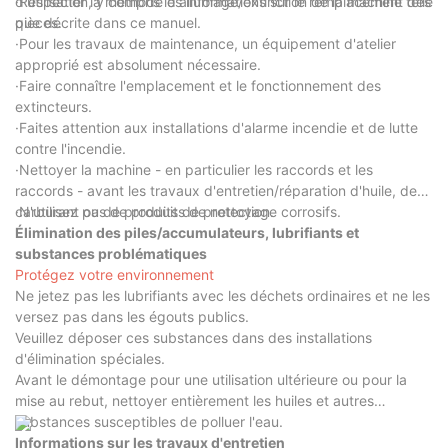
d'utilisation, y compris les informations sur le remplacement des
·Respecter la méthode d'allumage/extinction de la machine telle
pièces.
que décrite dans ce manuel.
·Pour les travaux de maintenance, un équipement d'atelier
approprié est absolument nécessaire.
·Faire connaître l'emplacement et le fonctionnement des
extincteurs.
·Faites attention aux installations d'alarme incendie et de lutte
contre l'incendie.
·Nettoyer la machine - en particulier les raccords et les
raccords - avant les travaux d'entretien/réparation d'huile, de
carburant ou de produits de protection.
·N'utilisez pas de produits de nettoyage corrosifs.
Élimination des piles/accumulateurs, lubrifiants et
substances problématiques
Protégez votre environnement
Ne jetez pas les lubrifiants avec les déchets ordinaires et ne les
versez pas dans les égouts publics.
Veuillez déposer ces substances dans des installations
d'élimination spéciales.
Avant le démontage pour une utilisation ultérieure ou pour la
mise au rebut, nettoyer entièrement les huiles et autres
substances susceptibles de polluer l'eau.
Informations sur les travaux d'entretien