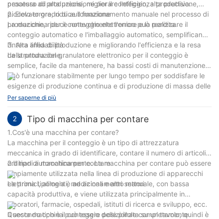
processo di produzione, migliorare l'efficienza produttiva.
pesatura ad alta precisione per il conteggio, alta precisione,
piccolo errore, riduce il funzionamento manuale nel processo di
2. Elevato grado di automazione
produzione, riduce notevolmente l'errore e la perdita.
La macchina per il conteggio elettronico può realizzare il
conteggio automatico e l'imballaggio automatico, semplificando
l'intera linea di produzione e migliorando l'efficienza e la resa
3. Alta affidabilità
della produzione.
La struttura del granulatore elettronico per il conteggio è
semplice, facile da mantenere, ha bassi costi di manutenzione e
può funzionare stabilmente per lungo tempo per soddisfare le
esigenze di produzione continua e di produzione di massa delle
imprese.
Per saperne di più
Tipo di macchina per contare
2
1.Cos'è una macchina per contare?
La macchina per il conteggio è un tipo di attrezzatura
meccanica in grado di identificare, contare il numero di articoli e
ordinarli automaticamente. La macchina per contare può essere
2.Il tipo di macchina per contare
ampiamente utilizzata nella linea di produzione di apparecchi
elettronici, alimenti, medicinali e altri settori
La prima tipologia è ad azionamento manuale, con bassa
capacità produttiva, e viene utilizzata principalmente in
laboratori, farmacie, ospedali, istituti di ricerca e sviluppo, ecc.
Questa macchina può essere posizionata su un tavolo, quindi è
Il secondo tipo è il conteggio delle pillole completamente