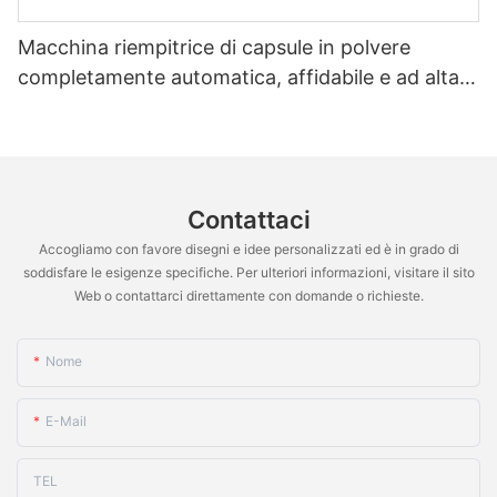
Macchina riempitrice di capsule in polvere
completamente automatica, affidabile e ad alta
precisione, per la produzione di capsule vuote in
granuli e pellet NJP-4000D
Contattaci
Accogliamo con favore disegni e idee personalizzati ed è in grado di
soddisfare le esigenze specifiche. Per ulteriori informazioni, visitare il sito
Web o contattarci direttamente con domande o richieste.
Nome
E-Mail
TEL