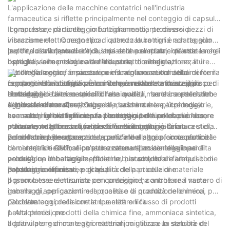
L'applicazione delle macchine contatrici nell'industria
farmaceutica si riflette principalmente nel conteggio di capsule,
‌ compresse, ‌ particelle, ‌ imbottigliamento, ‌ processo di
Il granulatore di conteggio funziona mediante diversi pezzi di
insaccamento. ‌ Questo tipo di attrezzatura non è adatta solo
vibrazione elettromagnetica. ‌ quando la bottiglia non raggiunge
per l'industria farmaceutica, ‌ ma anche ampiamente usato negli
la porta di alimentazione, il ‌ la piastra non ruota; ‌ quando la
Inoltre, lo sviluppo di ‌ L'industria delle pellettatrici riflette anche
ospedali, ‌ alimentare e altre industrie, ‌ conteggio, ‌
bottiglia viene posizionata nella porta di alimentazione, il ‌ il
il progresso tecnologico dell'intero settore delle attrezzature
imbottigliamento, ‌ insaccare o inscatolare articoli solidi di forma
motore fa ruotare la piastra per far entrare automaticamente il
per l'imballaggio farmaceutico e il miglioramento della
regolare. ‌ la macchina per contare è realizzata in acciaio
farmaco nella bottiglia. ‌ È comodo e veloce cambiare il disco di
competitività internazionale. ‌ Come una delle attrezzature per
一：la gamma di applicazioni del granulatore a conteggio
inossidabile e altri materiali di alta qualità, ‌ ha le caratteristiche
conteggio di diverse specifiche e modelli, ‌ senza nessun altro
l'imballaggio farmaceutico di fascia alta, ‌ macchina pellet nel
elettronico
di piccola dimensione, ‌ leggero, ‌ basso rumore, ‌ conteggio
aggiustamento. ‌ Questo tipo di macchina è la più piccola, ‌
settore farmaceutico, ‌ Ospedale, ‌ alimentare e altre industrie, ‌
1. Industria farmaceutica
accurato, ‌ funzionamento facile e manutenzione facile. ‌ La
avanzato, ‌ imbottigliamento conteggio bello ed economico, ‌
non solo migliora l'efficienza produttiva, ‌ riduce anche l'errore
La macchina elettronica per il conteggio dei pellet può essere
parte a contatto con il farmaco è realizzata in acciaio
attualmente attrezzature per l'insaccamento in Cina. ‌
manuale, ‌ migliora la qualità dell'imballaggio, ‌ è la futura stella
utilizzata nella linea di produzione di imballaggi farmaceutici,
inossidabile, ‌ per garantire la pulizia del pacco, ‌ in conformità
nel settore delle attrezzature per l'imballaggio farmaceutico
poiché compresse, capsule, particelle e altre piccole particelle
2. Industria alimentare
con i requisiti GMP, ‌ è un'attrezzatura speciale ideale per il
di materiali medicinali possono ottenere un conteggio ad alta
La contatrice elettronica può essere utilizzata nella linea di
conteggio, ‌ imbottigliamento e ‌ imbustamento di farmaci come
velocità, un imballaggio efficiente, per soddisfare i requisiti di
produzione di caramelle, patatine, biscotti, noci e altri
capsule, ‌ compresse e ‌ granuli. ‌
produzione efficiente e di qualità della produzione.
imballaggi alimentari, poiché piccole particelle di materiale
3. Industria chimica
possono essere misurate con precisione, controllare il numero di
Il granulatore elettronico per conteggio ha anche una vasta
imballaggi, per garantire la qualità e la quantità delle merci
gamma di applicazioni nel processo di produzione chimica, può
prodotte.
calcolare con precisione la quantità e il flusso di prodotti
二：i vantaggi della contatrice elettronica
petrolchimici, prodotti della chimica fine, ammoniaca sintetica,
1. Alta precisione
additivi per gomma e altri materiali, migliorare la stabilità del
Il granulatore di conteggio elettronico utilizza un sensore di