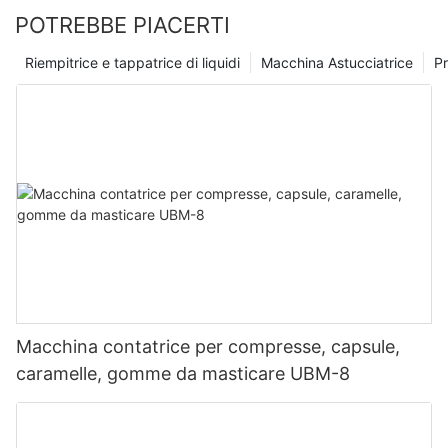
per rimanere all'avanguardia nel mercato competitivo di oggi e
POTREBBE PIACERTI
ci impegniamo a continuare a fornire soluzioni innovative ai
nostri clienti.
Riempitrice e tappatrice di liquidi
Macchina Astucciatrice
Pr
Macchina contatrice per compresse, capsule,
caramelle, gomme da masticare UBM-8