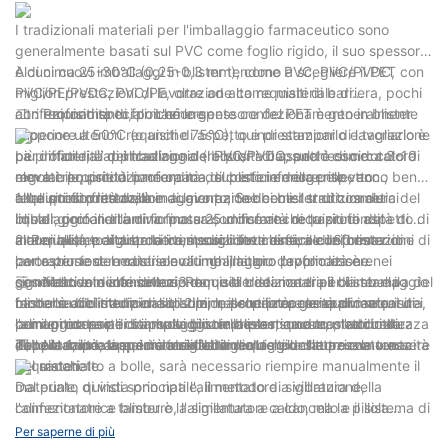
I tradizionali materiali per l'imballaggio farmaceutico sono
generalmente basati sul PVC come foglio rigido, il suo spessore
è di circa 25-30°C (0,25-0,3 mm), come PVC, PVC/PVDC,
Alcuni nuovi imballaggi in blister tendono a scegliere il PET con
PVC/PE/PVDC, PVC/PE, oltre ad alta requisiti di barriera, pochi
migliori prestazioni di lavorazione come materiale di
altri requisiti speciali. L'emergente confezionamento in blister
confezionamento, poiché lo spessore del PET è generalmente
二：Profondità di formazione
propone ulteriori requisiti di aspetto e prestazioni di lavorazione
superiore a 50°C (o anche 75°C), quindi stamparlo e tagliarlo è
per i materiali di imballaggio (requisiti di aspetto come: colore
più difficile; L’applicazione del PVC/PVDC, anch’esso dotato di
La profondità del tradizionale blister a capsula è di circa 3-10
regolabile, produzione opaca, superficie della pelle, ecc.;
elevate proprietà barriera ma di costo inferiore rispetto
mm e i requisiti di profondità del blister emergente vanno ben
requisiti di prestazione di lavorazione come: struttura dura del
all’alluminio freddo, è in aumento; Sebbene il tradizionale
oltre questo intervallo
1. La profondità della maggior parte dei blister di cosmetici
blister, profondità di formatura, uniformità di trazione del
imballaggio in alluminio possa soddisfare i requisiti di aspetto di
liquidi giornalieri arriva fino a 25 mm e anche la profondità di
materiale) , pertanto la composizione chimica e le prestazioni di
alta qualità e alta barriera, i suoi difetti di facile deformazione
alcuni blister di dispositivi medici deve essere di 60 mm.
2. Per quanto riguarda i test sugli strumenti, alcuni blister di
lavorazione del materiale di imballaggio devono essere
per estrusione e costi elevati ne limitano l'applicazione nei
carta per test medici sono lunghi, la loro profondità è
significativamente diverse da quelle dei materiali di imballaggio
cosmetici e in altri settori; Requisiti tradizionali per la stampa del
generalmente inferiore a 3 mm e la distanza tra il blister e il
三：Metodo di cancellazione
farmaceutici tradizionali. I tipi, le proprietà e le applicazioni dei
modello di blister per capsule, nessuna necessità di marcatura,
blister è addirittura di soli 2 mm, il che propone nuovi requisiti
La borsa dei medicinali tradizionale utilizza generalmente
comuni materiali di imballaggio in blister sono mostrati nella
la maggior parte dei nuovi blister deve marcare, o addirittura
per il processo di stampaggio della plastica dura, l'accuratezza
l'alimentatore per capsule di compresse, questo metodo di
Tabella 1, in base ai materiali di imballaggio che possono essere
doppia marcatura, la stabilità dei requisiti dell'attrezzatura
dello stampo, la precisione del taglio del puntatore e la tenacità
alimentazione apparirà inevitabilmente nella situazione vuota
四：Modalità di apertura sigillata
acquistati.
del materiale.
del sacchetto a bolle, sarà necessario riempire manualmente il
materiale, quindi sono nati l'alimentatore a vibrazione,
Dal punto di vista principale, il metodo di sigillatura della
l'alimentatore a tamburo, l'alimentatore a cancello e il sistema di
confezionatrice blister è la sigillatura a caldo, ma la pillola
identificazione visiva della capsula vuota, ma l'emergere di
tradizionale può essere aperta direttamente con una pellicola di
Per saperne di più