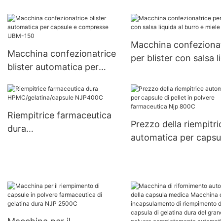
semiautomatiche per
capsule in polvere co
capsule di piccole
aggiornamento a dop
dimensioni 000#~5#
testa JTJ-A PRO
fornite da erbe
Macchina confeziona
Macchina confezionatrice
per blister con salsa l
blister automatica per
al burro e miele
capsule e compresse
UBM-150
Riempitrice farmaceutica
Prezzo della riempitri
dura
automatica per capsul
HPMC/gelatina/capsule
pellet in polvere
NJP400C
farmaceutica Njp 80