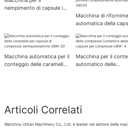
Macchina per il
riempimento di capsule in
polvere farmaceutica di
Macchina di rifornim
gelatina dura NJP 2500C
automatica della caps
medica Macchina di
incapsulamento di
riempimento della ca
di gelatina dura del
Macchina automatica per il
Macchina per il cont
granello di polvere
conteggio delle caramelle
automatico delle
completamente
per capsule di compresse
compresse Contatric
automatica Njp-380
semiautomatiche UBM-2D
delle capsule per
compresse UBM- 4
Articoli Correlati
Wenzhou Urban Machinery Co., Ltd. è leader nel settore delle mac