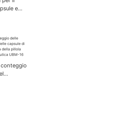
per il
ra della
psule e
elatina Njp
astra
llole
l conteggio
el
 capsule di
compressa
lla medicina
UBM-16