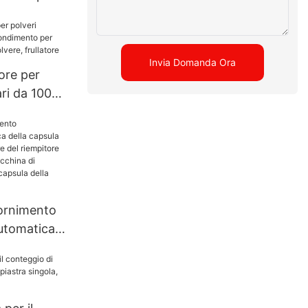
mica
della
Invia Domanda Ora
le
ore per
ari da 100
 per
ncino,
ore
fornimento
utomatica
la pillola
l
a capsula
 di