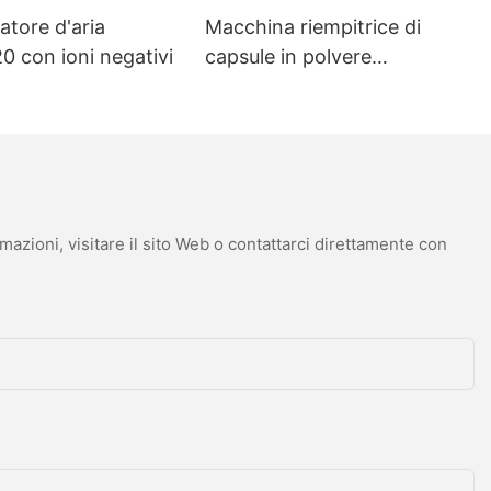
 produttiva.
atore d'aria
Macchina riempitrice di
 con ioni negativi
capsule in polvere
completamente automatica,
affidabile e ad alta
precisione, per la produzione
o PLC e la
enza di
di capsule vuote in granuli e
pellet NJP-4000D
mazioni, visitare il sito Web o contattarci direttamente con
ocedura di
lascio del rullo
C, formatura
latura
 perforazione &
io.
namento
l