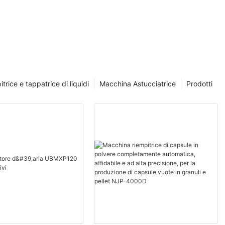
tura e il
ca liquida orale
o, un
 sistema di
aio è
positivo di
n dispositivo
trice e tappatrice di liquidi
Macchina Astucciatrice
Prodotti
ca, un
spositivo di
vo di chiusura
 dispositivo di
n dispositivo
ica, un
spositivo di
vo di chiusura
o collegati al
utilità
 compatta,
costi di