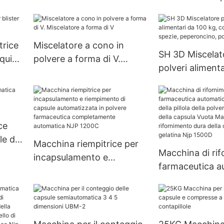
n
colori
compresse chi
pia
farmaceutica
personalizzata 
trice
Miscelatore a cono in
pressa per pillo
SH 3D Miscelat
iquida
polvere a forma di V.
polveri aliment
Miscelatore a forma di V
kg, condimento
spezie, pepero
polvere, frullat
ce
e di
Macchina riempitrice per
Macchina di ri
incapsulamento e
0C
farmaceutica a
riempimento di capsule
della capsula del
automatizzata in polvere
della polvere de
farmaceutica
riempitore dell
completamente
Vuota Macchina