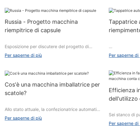
Russia - Progetto macchina
Tappatrice 
riempitrice di capsule
riempimento
Esposizione per discutere del progetto di
successo della riempitrice automatica di
一, struttura de
Per saperne di più
Per saperne di 
capsule.
La tappatrice pe
Macchina automatica per il riempimento di
composta princ
Cos'è una macchina imballatrice per
capsule Prodotti innovativi di terza
trasporto, siste
Efficienza i
generazione. Non copre solo tutte le funzioni e
riempimento, si
scatole?
dell'utilizz
gli effetti dello stesso modello di riempitrice per
controllo, inclu
capsule,
compresse
Allo stato attuale, la confezionatrice automatica
ma dispone anche di quattro tecnologie
Sei stanco di pa
di scatole sul mercato è infinita e anche il nome
Per saperne di più
innovative:
Sistema di tras
farmaci manual
della confezionatrice automatica di scatole è
Per saperne di 
trasportatore, b
cercare oltre! 
vario, per questo motivo questo articolo spiega
di trasmissione
numerosi vantag
la classificazione della confezionatrice
A. La struttura del telaio è migliorata
su questo dispo