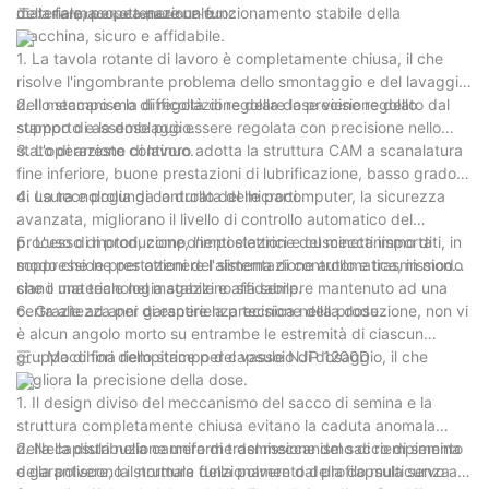
della farmacopea nazionale.
materiale, per ottenere un funzionamento stabile della
二：
Riempitrice per capsule NJP-1200C
macchina, sicuro e affidabile.
1. La tavola rotante di lavoro è completamente chiusa, il che
risolve l'ingombrante problema dello smontaggio e del lavaggio
dello stampo e la difficoltà di regolare la precisione dello
2. Il meccanismo di regolazione della dose viene regolato dal
stampo di assemblaggio.
supporto e la dose può essere regolata con precisione nello
stato di arresto continuo.
3. L'operazione di lavoro adotta la struttura CAM a scanalatura
fine inferiore, buone prestazioni di lubrificazione, basso grado
di usura e prolunga la durata delle parti.
4. La tecnologia di controllo del microcomputer, la sicurezza
avanzata, migliorano il livello di controllo automatico del
processo di produzione, l'impostazione del meccanismo di
5. L'uso di motori, componenti elettrici e cuscinetti importati, in
soppressione per ottenere l'alimentazione automatica, in modo
modo che le prestazioni del sistema di controllo e trasmissione
che il materiale nel magazzino sia sempre mantenuto ad una
siano una tecnologia stabile e affidabile.
certa altezza per garantire la precisione della dose .
6. Grazie ad anni di esperienza tecnica nella produzione, non vi
è alcun angolo morto su entrambe le estremità di ciascun
gruppo di fori dello stampo del vassoio di dosaggio, il che
三：Macchina riempitrice per capsule NJP 1200D
migliora la precisione della dose.
1. Il design diviso del meccanismo del sacco di semina e la
struttura completamente chiusa evitano la caduta anomala
della capsula nella camera di trasmissione del sacco di semina
2. Nella distribuzione uniforme del meccanismo di riempimento
e garantiscono il normale funzionamento della capsula senza
della polvere, la struttura della polvere dal profilo multicurvo a