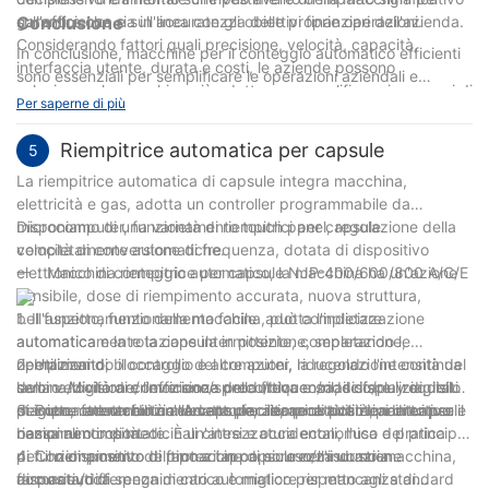
garantire che sia in linea con gli obiettivi finanziari dell'azienda.
sull'efficienza e sull'accuratezza delle proprie operazioni.
Conclusione
Considerando fattori quali precisione, velocità, capacità,
In conclusione, macchine per il conteggio automatico efficienti
interfaccia utente, durata e costi, le aziende possono
sono essenziali per semplificare le operazioni aziendali e
selezionare la macchina più adatta per semplificare i processi di
aumentare la produttività. Con 13 anni di esperienza nel
Per saperne di più
gestione del contante e migliorare l'efficienza operativa
settore, comprendiamo l'importanza di implementare la
complessiva.
tecnologia più recente per ottimizzare i nostri processi.
Riempitrice automatica per capsule
5
Incorporando queste macchine nel nostro flusso di lavoro,
La riempitrice automatica di capsule integra macchina,
siamo stati in grado di migliorare la precisione, risparmiare
elettricità e gas, adotta un controller programmabile da
tempo e ridurre l'errore umano. Di conseguenza, le nostre
microcomputer, funzionamento touch panel, regolazione della
Disponiamo di una varietà di riempitrici per capsule
operazioni aziendali sono diventate più snelle ed efficienti,
velocità di conversione di frequenza, dotata di dispositivo
completamente automatiche.
portando in definitiva a maggiore successo e redditività.
elettronico di conteggio automatico, la macchina ha un'azione
一：Macchina riempitrice per capsule NJP-400/600/800 A/C/E
Investire in macchine per il conteggio automatico è una
sensibile, dose di riempimento accurata, nuova struttura,
decisione intelligente per qualsiasi azienda che desideri
bell'aspetto, funzionamento facile , può completare
1. Il funzionamento della macchina adotta l'indicizzazione
rimanere competitiva nel mercato frenetico di oggi.
automaticamente la capsula in posizione, separazione,
automatica e la rotazione intermittente, completando le
riempimento, bloccaggio e altre azioni, riducendo l'intensità del
operazioni di
2. Utilizzando il controllo del computer, la regolazione continua
lavoro. Migliorare l'efficienza produttiva e soddisfare i requisiti
semina/divisione/rimozione/spreco/blocco/rilascio/pulizia dello
della velocità di conversione della frequenza, il display digitale
di igiene farmaceutica. Adatto per riempire tutti i tipi di capsule
stampo, ottenendo un'elevata precisione di posizionamento e
per ottenere un funzionamento facile, accattivante e intuitivo
3. Buona adattabilità alle capsule, alta probabilità, adatto per il
nazionali o importate. È un'attrezzatura economica e pratica
bassa rumorosità.
riempimento di medicinali cinesi e occidentali, l'uso del principio
per il riempimento di farmaci in capsule nell'industria
di funzionamento del tipo a tappo poroso/misurazione
4. Con dispositivo di protezione di sicurezza uomo-macchina,
farmaceutica.
accurata/differenza di carico è migliore rispetto agli standard
dispositivo di spegnimento automatico per mancanza di