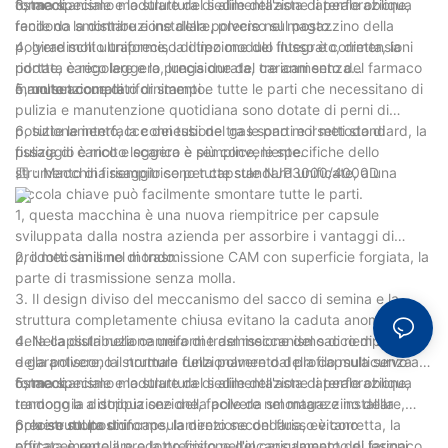
ostacoli.
forma speciale e la struttura di alimentazione laterale obliqua
3, meccanismo modulare del sedile dell'asta di perforazione,
rendono la distribuzione della polvere nel magazzino della
facile da smontare e installare, preciso sul posto.
polvere molto uniforme, la direzione del flusso è corretta, la
4, giradischi ultrapreciso di tipo modulo integrato, dimensioni
portata è regolare e la precisione del caricamento del farmaco
ridotte, carico leggero, lunga durata, tre anni senza
è molto accurata.
manutenzione di rifornimento.
5, un set completo di stampi e tutte le parti che necessitano di
pulizia e manutenzione quotidiana sono dotate di perni di
posizionamento, la connessione tra le parti e il metodo di
6, tutte le interfacce dei tubi del gas sono morsetti standard, la
fissaggio è molto leggera e semplice, le specifiche dello
pulizia di carico e scarico è più conveniente.
strumento di fissaggio sono tutte standard unificate, a una
四：Macchina riempitrice per capsule NJP3000/4000D
piccola chiave può facilmente smontare tutte le parti.
1, questa macchina è una nuova riempitrice per capsule
sviluppata dalla nostra azienda per assorbire i vantaggi di
prodotti simili nel mondo.
2, il meccanismo di trasmissione CAM con superficie forgiata, la
parte di trasmissione senza molla.
3. Il design diviso del meccanismo del sacco di semina e la
struttura completamente chiusa evitano la caduta anomala
della capsula nella camera di trasmissione del sacco di semina
4. Nella distribuzione uniforme del meccanismo di riempimento
e garantiscono il normale funzionamento della capsula senza
della polvere, la struttura della polvere dal profilo multicurvo a
ostacoli.
forma speciale e la struttura di alimentazione laterale obliqua
5, meccanismo modulare del sedile dell'asta di perforazione,
rendono la distribuzione della polvere nel magazzino della
tramoggia a doppia sezione, facile da smontare e installare,
polvere molto uniforme, la direzione del flusso è corretta, la
preciso sul posto.
6, la struttura di incapsulamento secondaria, evitano
portata è regolare e la precisione del caricamento del farmaco
efficacemente il prodotto finito nell'incapsulamento di lesioni