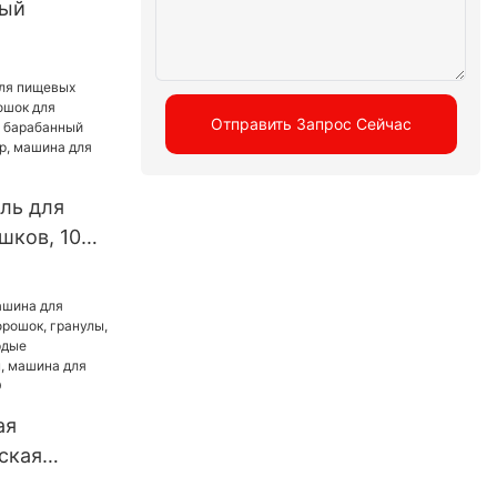
ный
ский пресс
 роторный
Отправить Запрос Сейчас
ресс,
ль для
шков, 100
ля
специй,
орошок
, машина
ия
ая
ская
аполнения