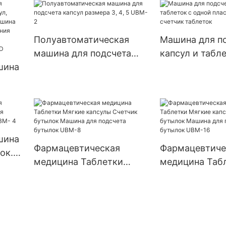
фармацевтическими
капсул, порош
порошками,
гранулы, табл
автоматическая машина
пустые тверд
Полуавтоматическая
Машина для п
для наполнения капсул
желатиновые 
машина для подсчета
капсул и табле
машина для н
шина
капсул размера 3, 4, 5
одной пластино
Njp 1500D
UBM-2
счетчик табле
,
шина
шина
Фармацевтическая
Фармацевтиче
ок.
медицина Таблетки
медицина Таб
та
Мягкие капсулы Счетчик
Мягкие капсул
ых
UBM-
бутылок Машина для
бутылок Маши
подсчета бутылок UBM-8
подсчета бут
16