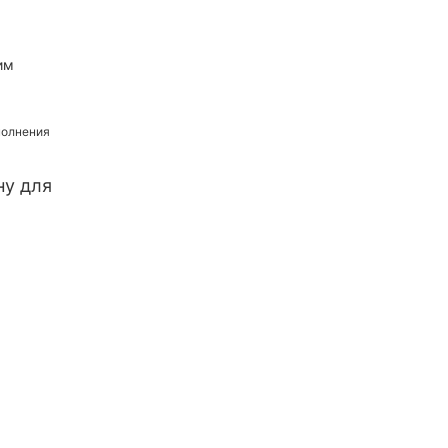
им
ну для
ашиной?
ять такую ​​
ния и