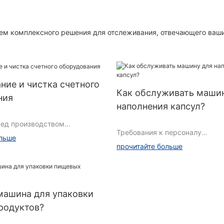
нием комплексного решения для отслеживания, отвечающего ваш
ие и чистка счетного
Как обслуживать маши
ния
наполнения капсул?
ред производством
Требования к персоналу
ольше
прочитайте больше
Кому разрешено управлять м
нт
машина для упаковки
○ Лица, имеющие право выполн
работу в силу своего образова
родуктов?
трументы очистки
квалификации.