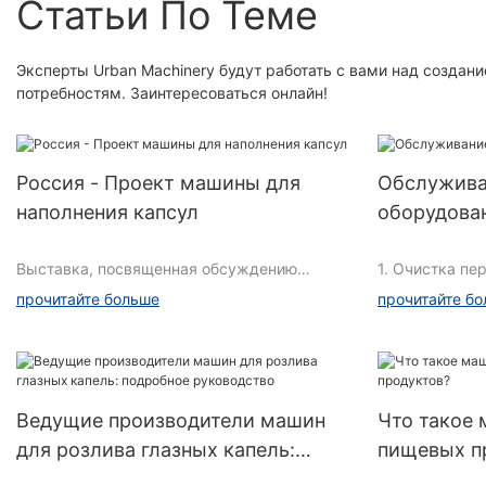
Статьи По Теме
Эксперты Urban Machinery будут работать с вами над созда
потребностям. Заинтересоваться онлайн!
Россия - Проект машины для
Обслуживан
наполнения капсул
оборудова
Выставка, посвященная обсуждению
1. Очистка пе
успешного проекта автоматической машины
прочитайте больше
прочитайте б
для наполнения капсул.
Нет
Автоматическая машина для наполнения
капсул, инновационная продукция третьего
Чистый конте
Ведущие производители машин
Что такое 
поколения. Он не только охватывает все
для розлива глазных капель:
пищевых п
функции и эффекты той же модели машины
Методы и инс
для наполнения капсул,
Требует
подробное руководство