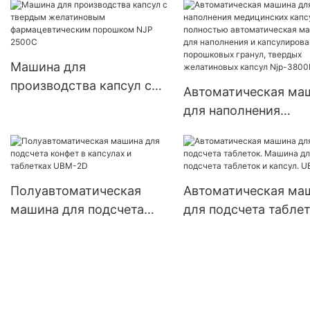
Машина для
производства капсул с
Автоматическая ма
твердым желатиновым
для наполнения
фармацевтическим
медицинских капсул
порошком NJP 2500C
полностью
автоматическая ма
для наполнения и
Полуавтоматическая
Автоматическая ма
капсулирования
машина для подсчета
для подсчета таблет
порошковых гранул,
конфет в капсулах и
Машина для подсче
твердых желатинов
таблетках UBM-2D
таблеток и капсул. 
капсул Njp-3800D
4