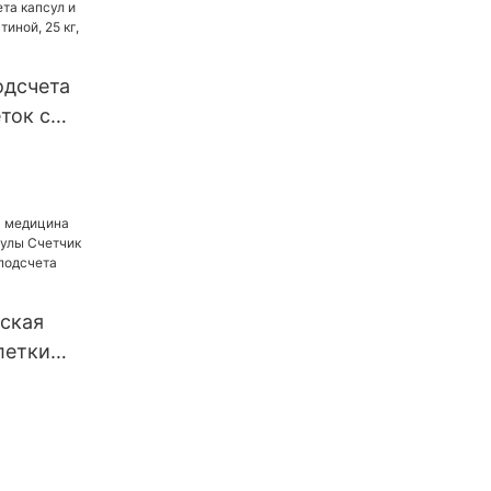
ок,
етки,
ые
одсчета
капсулы,
ток с
аполнения
й, 25 кг,
ток
ская
летки
ы Счетчик
на для
ылок UBM-