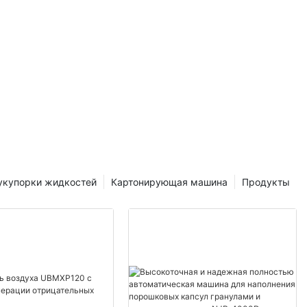
ашины поручил
редпринять
ическому
твии с
ксплуатации
укупорки жидкостей
Картонирующая машина
Продукты
го
дные
/или
 знак к
ону.