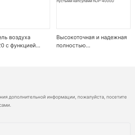
ающий
ителя.
ель воздуха
Высокоточная и надежная
редпринять
0 с функцией
полностью
ым
ии отрицательных
автоматическая машина
для наполнения
порошковых капсул
сности
гранулами и пустыми
ты машины
капсулами NJP-4000D
ения дополнительной информации, пожалуйста, посетите
сами.
ническому