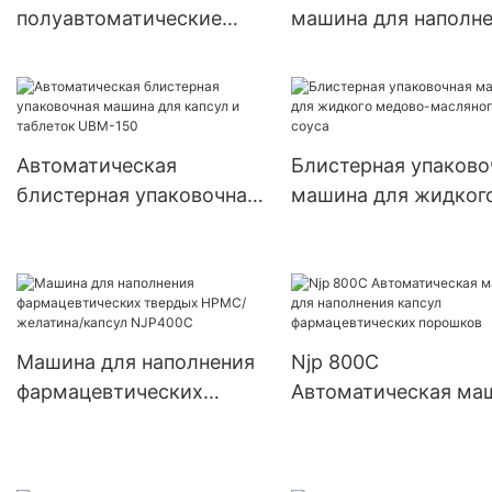
полуавтоматические
машина для наполн
машины для наполнения
порошковых капсул 
небольших капсул
двойной головкой J
000#~5# с травами
PRO
Автоматическая
Блистерная упаково
блистерная упаковочная
машина для жидког
машина для капсул и
медово-масляного 
таблеток UBM-150
Машина для наполнения
Njp 800C
фармацевтических
Автоматическая ма
твердых HPMC/
для наполнения кап
желатина/капсул
фармацевтических
NJP400C
порошков