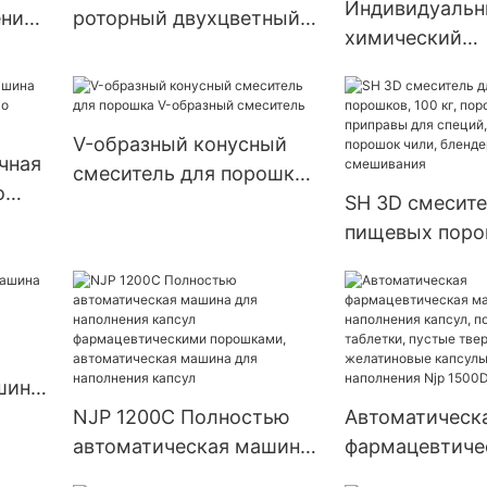
Индивидуаль
ения
роторный двухцветный
химический
с
таблеточный пресс-
фармацевтиче
TJ-A
машина для прессования
для таблеток,
таблеток
таблеточный п
V-образный конусный
серия Zp
чная
смеситель для порошка
о
V-образный смеситель
SH 3D смесите
соуса
пищевых поро
кг, порошок д
приправы для 
барабанный п
чили, блендер
для смешиван
шина
сул
NJP 1200C Полностью
Автоматическ
автоматическая машина
фармацевтиче
для наполнения капсул
машина для н