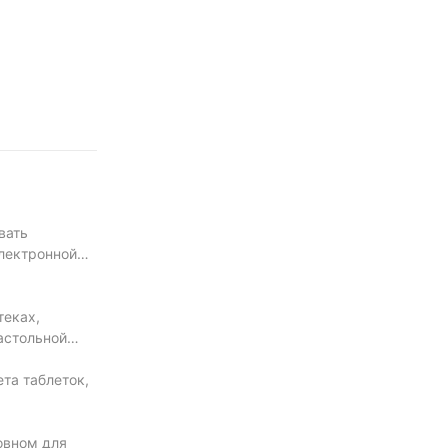
вать
лектронной
теках,
настольной
та таблеток,
овном для