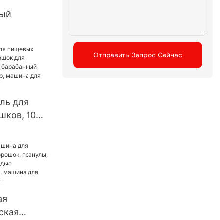
ный
ский пресс
 роторный
Отправить Запрос Сейчас
ресс,
ль для
шков, 100
ля
специй,
орошок
, машина
ия
ая
ская