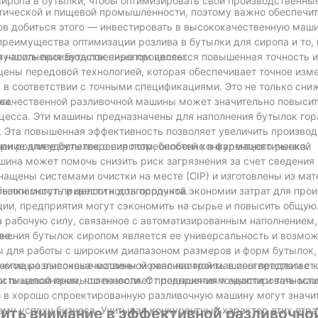
сиропа в бутылки, чтобы оптимизировать свои производственны
ической и пищевой промышленности, поэтому важно обеспечи
бов добиться этого — инвестировать в высококачественную маш
 преимущества оптимизации розлива в бутылки для сиропа и то,
лучшить производственные процессы.
наполнения бутылок сиропом является повышенная точность и
ены передовой технологией, которая обеспечивает точное изм
а в соответствии с точными спецификациями. Это не только сни
ок.
качественной разливочной машины может значительно повыси
цесса. Эти машины предназначены для наполнения бутылок гор
. Эта повышенная эффективность позволяет увеличить производ
чение для удовлетворения потребностей конкурентного рынка.
и розливе бутылок с сиропом, особенно в фармацевтической
ина может помочь снизить риск загрязнения за счет сведения
ащены системами очистки на месте (CIP) и изготовлены из мат
безопасность и целостность продукта.
ылки могут привести к долгосрочной экономии затрат для прои
ии, предприятия могут сэкономить на сырье и повысить общую
на рабочую силу, связанное с автоматизированным наполнением
ве.
ения бутылок сиропом является ее универсальность и возмо
ы для работы с широким диапазоном размеров и форм бутылок,
многие разливочные машины можно настроить в соответствии с
с помощью высококачественной разливочной машины предлагает
сть наполнения, что позволяет предприятиям адаптировать ма
и пищевой промышленности. От повышения точности и точности
 в хорошо спроектированную разливочную машину могут значи
му успеху бизнеса. Учитывая конкурентный характер этих отра
тить внимание в эффективной разливочн