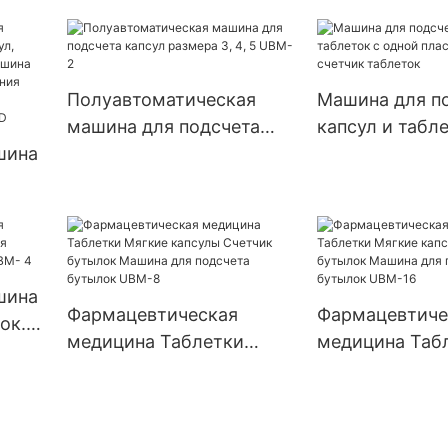
для наполнения капсул
машина для н
фармацевтическими
капсул, порош
порошками,
гранулы, табл
автоматическая машина
пустые тверд
Полуавтоматическая
Машина для п
для наполнения капсул
желатиновые 
машина для подсчета
капсул и табле
машина для н
шина
капсул размера 3, 4, 5
одной пластино
Njp 1500D
UBM-2
счетчик табле
,
шина
шина
Фармацевтическая
Фармацевтиче
ок.
медицина Таблетки
медицина Таб
та
Мягкие капсулы Счетчик
Мягкие капсул
ых
UBM-
бутылок Машина для
бутылок Маши
подсчета бутылок UBM-8
подсчета бут