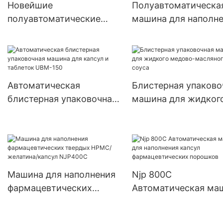
Новейшие
Полуавтоматическа
полуавтоматические
машина для наполн
машины для наполнения
порошковых капсул 
небольших капсул
двойной головкой J
000#~5# с травами
PRO
Автоматическая
Блистерная упаково
блистерная упаковочная
машина для жидког
машина для капсул и
медово-масляного 
таблеток UBM-150
Машина для наполнения
Njp 800C
фармацевтических
Автоматическая ма
твердых HPMC/
для наполнения кап
желатина/капсул
фармацевтических