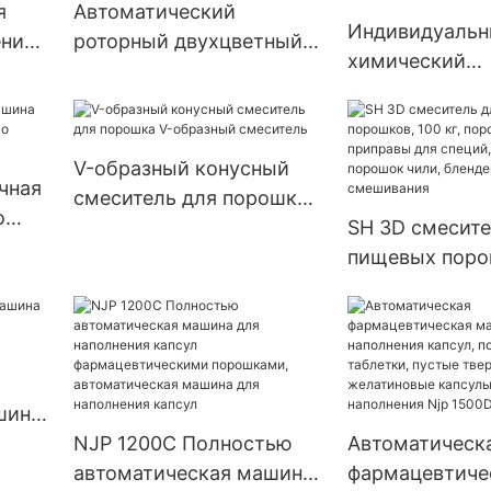
я
Автоматический
Индивидуаль
ения
роторный двухцветный
химический
с
таблеточный пресс-
фармацевтиче
TJ-A
машина для прессования
для таблеток,
таблеток
таблеточный п
V-образный конусный
серия Zp
чная
смеситель для порошка
о
V-образный смеситель
SH 3D смесите
соуса
пищевых поро
кг, порошок д
приправы для 
барабанный п
чили, блендер
для смешиван
шина
сул
NJP 1200C Полностью
Автоматическ
автоматическая машина
фармацевтиче