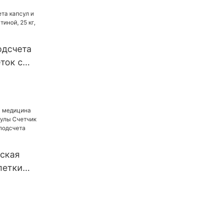
аполнения
ок,
етки,
ые
одсчета
капсулы,
ток с
аполнения
й, 25 кг,
ток
ская
летки
ы Счетчик
на для
ылок UBM-