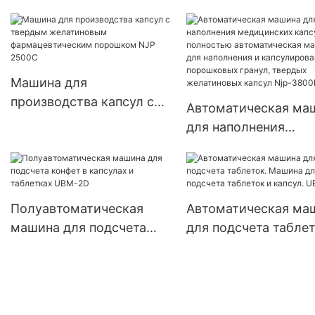
NJP400C
порошков
Машина для
производства капсул с
Автоматическая ма
твердым желатиновым
для наполнения
фармацевтическим
медицинских капсул
порошком NJP 2500C
полностью
автоматическая ма
для наполнения и
Полуавтоматическая
Автоматическая ма
капсулирования
машина для подсчета
для подсчета таблет
порошковых гранул,
конфет в капсулах и
Машина для подсче
твердых желатинов
таблетках UBM-2D
таблеток и капсул. 
капсул Njp-3800D
4