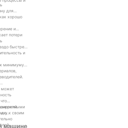
е процессы и
ть
ину для
 как хорошо
ерение и
жает потери
ть
аздо быстрее,
ительность и
 к минимуму
ериалов,
зводителей.
, может
жность
 что
 конкретными
 широкий
шину к своим
 до
тельно
слей,
ой машине