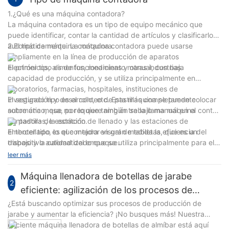
1.¿Qué es una máquina contadora?
La máquina contadora es un tipo de equipo mecánico que
puede identificar, contar la cantidad de artículos y clasificarlos
automáticamente. La máquina contadora puede usarse
2.El tipo de máquina contadora.
ampliamente en la línea de producción de aparatos
electrónicos, alimentos, medicinas y otras industrias.
El primer tipo es de funcionamiento manual, con baja
capacidad de producción, y se utiliza principalmente en
laboratorios, farmacias, hospitales, instituciones de
investigación y desarrollo, etc. Esta máquina se puede colocar
El segundo tipo es el conteo de pastillas completamente
sobre una mesa, por lo que también se la llama máquina
automático, que no requiere ningún trabajo manual en el conteo
contadora de escritorio.
de pastillas, la estación de llenado y las estaciones de
embotellado, lo que mejora en gran medida la eficiencia del
El tercer tipo es el contador visual de tabletas, que es un
trabajo y la calidad del empaque.
dispositivo automatizado que se utiliza principalmente para el
recuento rápido y preciso de materiales granulares o de
leer más
paquetes pequeños. Este tipo de equipo generalmente utiliza
tecnología de visión multicanal, escanea y captura imágenes a
Máquina llenadora de botellas de jarabe
2
través de cámaras CCD de escaneo lineal de alta velocidad y
eficiente: agilización de los procesos de
utiliza chips de procesamiento de alta velocidad para
producción
¿Está buscando optimizar sus procesos de producción de
completar el procesamiento de imágenes en tiempo real, a fin
jarabe y aumentar la eficiencia? ¡No busques más! Nuestra
de identificar de manera rápida y precisa el número de
eficiente máquina llenadora de botellas de almíbar está aquí
materiales. Los contadores de tabletas visuales son adecuados