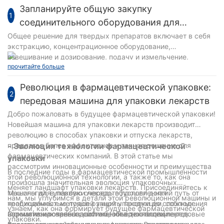
Запланируйте общую закупку
1
соединительного оборудования для
клиентов в Бразилии в 2024
Общее решение для твердых препаратов включает в себя
экстракцию, концентрационное оборудование,
взвешивание и дозирование, подачу и измельчение,
прочитайте больше
транспортировку и эксплуатацию материалов, грануляцию,
сушку кипячением, смешивание, таблетирование,
Революция в фармацевтической упаковке:
наполнение капсул, интеграцию блистерной упаковки,
2
несколько линий розлива таблеток, упаковку и т. д.
передовая машина для упаковки лекарств
Оборудование для процесса. Общее решение Urban может
Добро пожаловать в будущее фармацевтической упаковки!
лучше соответствовать характеристикам
Новейшая машина для упаковки лекарств производит
фармацевтических процессов, повысить эффективность
революцию в способах упаковки и отпуска лекарств,
подключения оборудования, обеспечить эффективные и
предлагая более эффективное и точное решение для
- Эволюция технологии фармацевтической
удобные комплексные услуги и удовлетворить более
фармацевтических компаний. В этой статье мы
упаковки
высокие требования к оборудованию с точки зрения
рассмотрим инновационные особенности и преимущества
В последние годы в фармацевтической промышленности
автоматизации, информатизации, интеллекта и т. д. Таким
этой революционной технологии, а также то, как она
произошла значительная эволюция упаковочных
образом, это может помочь клиентам сформировать
меняет ландшафт упаковки лекарств. Присоединяйтесь к
технологий, в первую очередь обусловленная
Машины для упаковки лекарств прошли долгий путь от
конкурентные преимущества и расширить территорию
нам, мы углубимся в детали этой революционной машины и
необходимостью лучшей защиты продукции, соблюдения
традиционных методов ручной упаковки до сложных
своего бизнеса на рынке.
узнаем, как она формирует будущее фармацевтической
нормативных требований и безопасности пациентов.
автоматизированных систем, объединяющих передовые
Одним из ключевых достижений в технологии
упаковки.